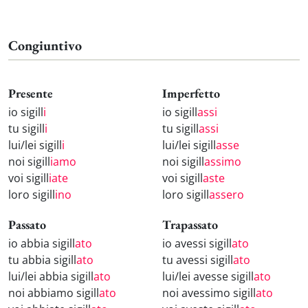
Congiuntivo
Presente
Imperfetto
io sigill
i
io sigill
assi
tu sigill
i
tu sigill
assi
lui/lei sigill
i
lui/lei sigill
asse
noi sigill
iamo
noi sigill
assimo
voi sigill
iate
voi sigill
aste
loro sigill
ino
loro sigill
assero
Passato
Trapassato
io abbia sigill
ato
io avessi sigill
ato
tu abbia sigill
ato
tu avessi sigill
ato
lui/lei abbia sigill
ato
lui/lei avesse sigill
ato
noi abbiamo sigill
ato
noi avessimo sigill
ato