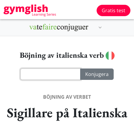
Gratis test
Böjning av italienska verb
BÖJNING AV VERBET
Sigillare på Italienska