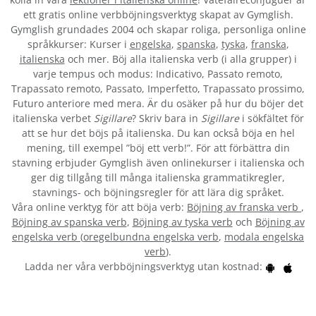
ett gratis online verbböjningsverktyg skapat av Gymglish.
Gymglish grundades 2004 och skapar roliga, personliga online
språkkurser: Kurser i
engelska
,
spanska
,
tyska
,
franska
,
italienska
och mer. Böj alla italienska verb (i alla grupper) i
varje tempus och modus: Indicativo, Passato remoto,
Trapassato remoto, Passato, Imperfetto, Trapassato prossimo,
Futuro anteriore med mera. Är du osäker på hur du böjer det
italienska verbet
Sigillare
? Skriv bara in
Sigillare
i sökfältet för
att se hur det böjs på italienska. Du kan också böja en hel
mening, till exempel ”böj ett verb!”. För att förbättra din
stavning erbjuder Gymglish även onlinekurser i italienska och
ger dig tillgång till många italienska grammatikregler,
stavnings- och böjningsregler för att lära dig språket.
Våra online verktyg för att böja verb:
Böjning av franska verb
,
Böjning av spanska verb
,
Böjning av tyska verb
och
Böjning av
engelska verb
(
oregelbundna engelska verb
,
modala engelska
verb
).
Ladda ner våra verbböjningsverktyg utan kostnad: