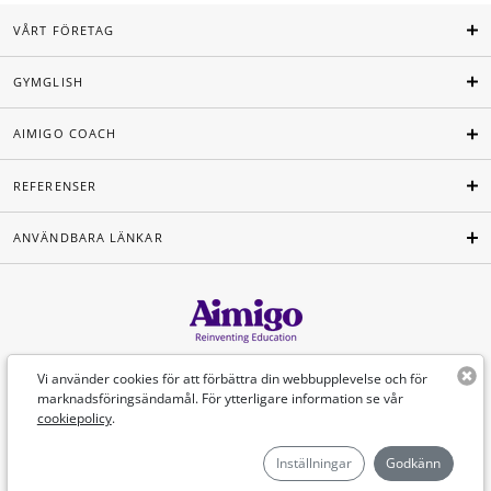
VÅRT FÖRETAG
GYMGLISH
AIMIGO COACH
REFERENSER
ANVÄNDBARA LÄNKAR
Svenska
Vi använder cookies för att förbättra din webbupplevelse och för
marknadsföringsändamål. För ytterligare information se vår
cookiepolicy
.
©Aimigo 2026
Inställningar
Godkänn