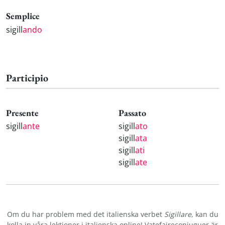
Semplice
sigill
ando
Participio
Presente
Passato
sigill
ante
sigill
ato
sigill
ata
sigill
ati
sigill
ate
Om du har problem med det italienska verbet
Sigillare
, kan du
kolla in våra
lektioner i italienska online
! Vatefaireconjuguer är