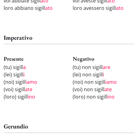
voi abbiate sigill
ato
voi aveste sigill
ato
loro abbiano sigill
ato
loro avessero sigill
ato
Imperativo
Presente
Negativo
(tu) sigill
a
(tu) non sigill
are
(lei) sigill
i
(lei) non sigill
i
(noi) sigill
iamo
(noi) non sigill
iamo
(voi) sigill
ate
(voi) non sigill
ate
(loro) sigill
ino
(loro) non sigill
ino
Gerundio