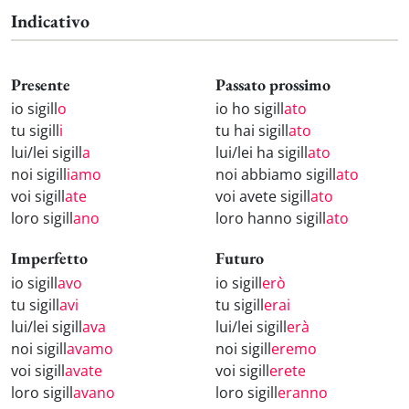
Indicativo
Presente
Passato prossimo
io sigill
o
io ho sigill
ato
tu sigill
i
tu hai sigill
ato
lui/lei sigill
a
lui/lei ha sigill
ato
noi sigill
iamo
noi abbiamo sigill
ato
voi sigill
ate
voi avete sigill
ato
loro sigill
ano
loro hanno sigill
ato
Imperfetto
Futuro
io sigill
avo
io sigill
erò
tu sigill
avi
tu sigill
erai
lui/lei sigill
ava
lui/lei sigill
erà
noi sigill
avamo
noi sigill
eremo
voi sigill
avate
voi sigill
erete
loro sigill
avano
loro sigill
eranno