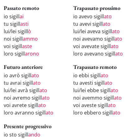
Passato remoto
Trapassato prossimo
io sigill
ai
io avevo sigill
ato
tu sigill
asti
tu avevi sigill
ato
lui/lei sigill
ò
lui/lei aveva sigill
ato
noi sigill
ammo
noi avevamo sigill
ato
voi sigill
aste
voi avevate sigill
ato
loro sigill
arono
loro avevano sigill
ato
Futuro anteriore
Trapassato remoto
io avrò sigill
ato
io ebbi sigill
ato
tu avrai sigill
ato
tu avesti sigill
ato
lui/lei avrà sigill
ato
lui/lei ebbe sigill
ato
noi avremo sigill
ato
noi avemmo sigill
ato
voi avrete sigill
ato
voi aveste sigill
ato
loro avranno sigill
ato
loro ebbero sigill
ato
Presente progressivo
io sto sigill
ando