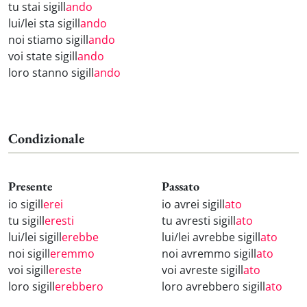
tu stai sigill
ando
lui/lei sta sigill
ando
noi stiamo sigill
ando
voi state sigill
ando
loro stanno sigill
ando
Condizionale
Presente
Passato
io sigill
erei
io avrei sigill
ato
tu sigill
eresti
tu avresti sigill
ato
lui/lei sigill
erebbe
lui/lei avrebbe sigill
ato
noi sigill
eremmo
noi avremmo sigill
ato
voi sigill
ereste
voi avreste sigill
ato
loro sigill
erebbero
loro avrebbero sigill
ato