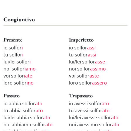
Congiuntivo
Presente
Imperfetto
io solfor
i
io solfor
assi
tu solfor
i
tu solfor
assi
lui/lei solfor
i
lui/lei solfor
asse
noi solfor
iamo
noi solfor
assimo
voi solfor
iate
voi solfor
aste
loro solfor
ino
loro solfor
assero
Passato
Trapassato
io abbia solfor
ato
io avessi solfor
ato
tu abbia solfor
ato
tu avessi solfor
ato
lui/lei abbia solfor
ato
lui/lei avesse solfor
ato
noi abbiamo solfor
ato
noi avessimo solfor
ato