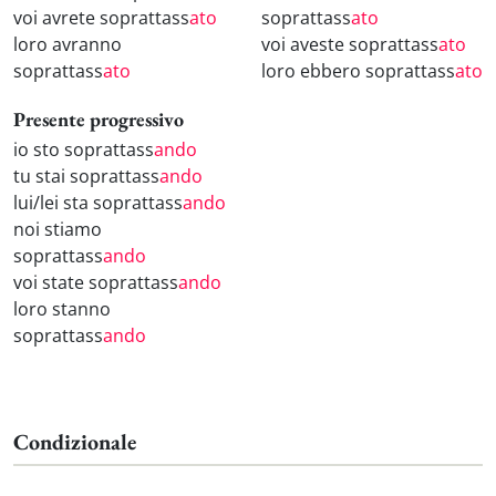
voi avrete soprattass
ato
soprattass
ato
loro avranno
voi aveste soprattass
ato
soprattass
ato
loro ebbero soprattass
ato
Presente progressivo
io sto soprattass
ando
tu stai soprattass
ando
lui/lei sta soprattass
ando
noi stiamo
soprattass
ando
voi state soprattass
ando
loro stanno
soprattass
ando
Condizionale