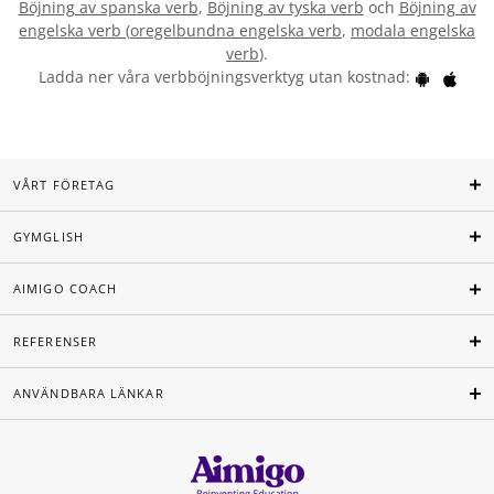
Böjning av spanska verb
,
Böjning av tyska verb
och
Böjning av
engelska verb
(
oregelbundna engelska verb
,
modala engelska
verb
).
Ladda ner våra verbböjningsverktyg utan kostnad:
VÅRT FÖRETAG
GYMGLISH
AIMIGO COACH
REFERENSER
ANVÄNDBARA LÄNKAR