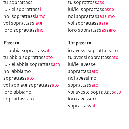
tu soprattass
i
tu soprattass
assi
lui/lei soprattass
i
lui/lei soprattass
asse
noi soprattass
iamo
noi soprattass
assimo
voi soprattass
iate
voi soprattass
aste
loro soprattass
ino
loro soprattass
assero
Passato
Trapassato
io abbia soprattass
ato
io avessi soprattass
ato
tu abbia soprattass
ato
tu avessi soprattass
ato
lui/lei abbia soprattass
ato
lui/lei avesse
noi abbiamo
soprattass
ato
soprattass
ato
noi avessimo
voi abbiate soprattass
ato
soprattass
ato
loro abbiano
voi aveste soprattass
ato
soprattass
ato
loro avessero
soprattass
ato