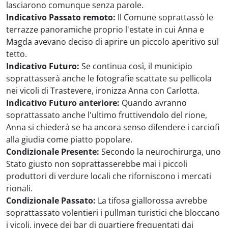
lasciarono comunque senza parole.
Indicativo Passato remoto:
Il Comune soprattassò le
terrazze panoramiche proprio l'estate in cui Anna e
Magda avevano deciso di aprire un piccolo aperitivo sul
tetto.
Indicativo Futuro:
Se continua così, il municipio
soprattasserà anche le fotografie scattate su pellicola
nei vicoli di Trastevere, ironizza Anna con Carlotta.
Indicativo Futuro anteriore:
Quando avranno
soprattassato anche l'ultimo fruttivendolo del rione,
Anna si chiederà se ha ancora senso difendere i carciofi
alla giudia come piatto popolare.
Condizionale Presente:
Secondo la neurochirurga, uno
Stato giusto non soprattasserebbe mai i piccoli
produttori di verdure locali che riforniscono i mercati
rionali.
Condizionale Passato:
La tifosa giallorossa avrebbe
soprattassato volentieri i pullman turistici che bloccano
i vicoli, invece dei bar di quartiere frequentati dai