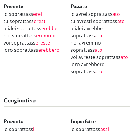
Presente
Passato
io soprattass
erei
io avrei soprattass
ato
tu soprattass
eresti
tu avresti soprattass
ato
lui/lei soprattass
erebbe
lui/lei avrebbe
noi soprattass
eremmo
soprattass
ato
voi soprattass
ereste
noi avremmo
loro soprattass
erebbero
soprattass
ato
voi avreste soprattass
ato
loro avrebbero
soprattass
ato
Congiuntivo
Presente
Imperfetto
io soprattass
i
io soprattass
assi