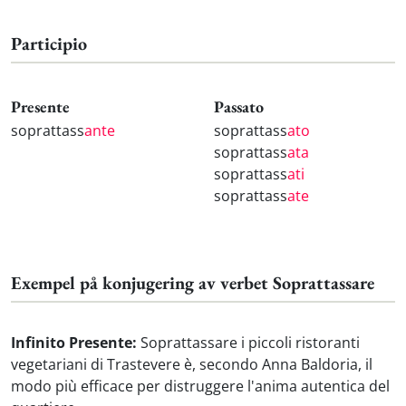
Participio
Presente
Passato
soprattass
ante
soprattass
ato
soprattass
ata
soprattass
ati
soprattass
ate
Exempel på konjugering av verbet Soprattassare
Infinito Presente:
Soprattassare i piccoli ristoranti
vegetariani di Trastevere è, secondo Anna Baldoria, il
modo più efficace per distruggere l'anima autentica del