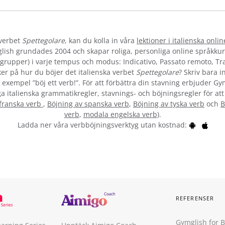
 verbet
Spettegolare
, kan du kolla in våra
lektioner i italienska onlin
lish grundades 2004 och skapar roliga, personliga online språkkur
la grupper) i varje tempus och modus: Indicativo, Passato remoto, T
er på hur du böjer det italienska verbet
Spettegolare
? Skriv bara i
l exempel ”böj ett verb!”. För att förbättra din stavning erbjuder Gy
ga italienska grammatikregler, stavnings- och böjningsregler för att
 franska verb
,
Böjning av spanska verb
,
Böjning av tyska verb
och
B
verb
,
modala engelska verb
).
Ladda ner våra verbböjningsverktyg utan kostnad:
REFERENSER
Gymglish for 