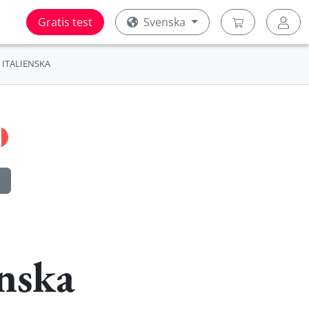
Gratis test
Svenska
ITALIENSKA
enska