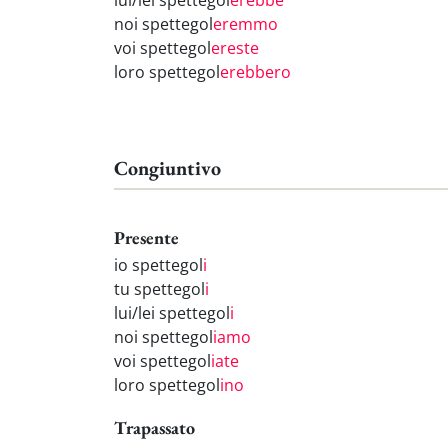
lui/lei spettegol
erebbe
noi spettegol
eremmo
voi spettegol
ereste
loro spettegol
erebbero
Congiuntivo
Presente
io spettegol
i
tu spettegol
i
lui/lei spettegol
i
noi spettegol
iamo
voi spettegol
iate
loro spettegol
ino
Trapassato