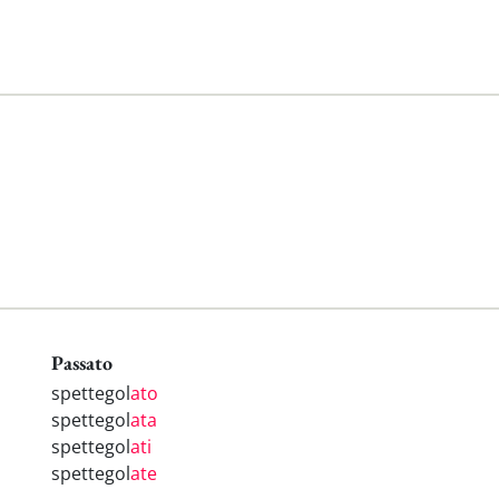
Passato
spettegol
ato
spettegol
ata
spettegol
ati
spettegol
ate