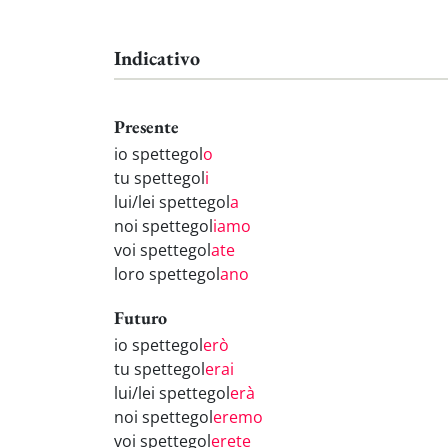
Indicativo
Presente
io spettegol
o
tu spettegol
i
lui/lei spettegol
a
noi spettegol
iamo
voi spettegol
ate
loro spettegol
ano
Futuro
io spettegol
erò
tu spettegol
erai
lui/lei spettegol
erà
noi spettegol
eremo
voi spettegol
erete