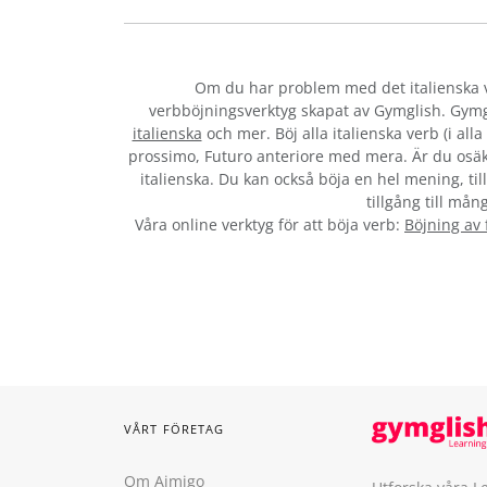
Om du har problem med det italienska
verbböjningsverktyg skapat av Gymglish. Gymg
italienska
och mer. Böj alla italienska verb (i al
prossimo, Futuro anteriore med mera. Är du osäk
italienska. Du kan också böja en hel mening, til
tillgång till mån
Våra online verktyg för att böja verb:
Böjning av
VÅRT FÖRETAG
Om Aimigo