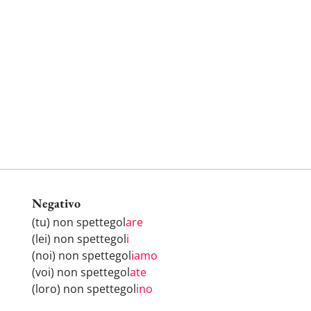
Negativo
(tu) non spettegol
are
(lei) non spettegol
i
(noi) non spettegol
iamo
(voi) non spettegol
ate
(loro) non spettegol
ino