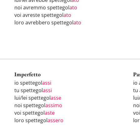
lui/lei avrebbe spettegol
ato
noi avremmo spettegol
ato
voi avreste spettegol
ato
loro avrebbero spettegol
ato
Imperfetto
Pa
io spettegol
assi
io
tu spettegol
assi
tu
lui/lei spettegol
asse
lui
noi spettegol
assimo
no
voi spettegol
aste
vo
loro spettegol
assero
lo