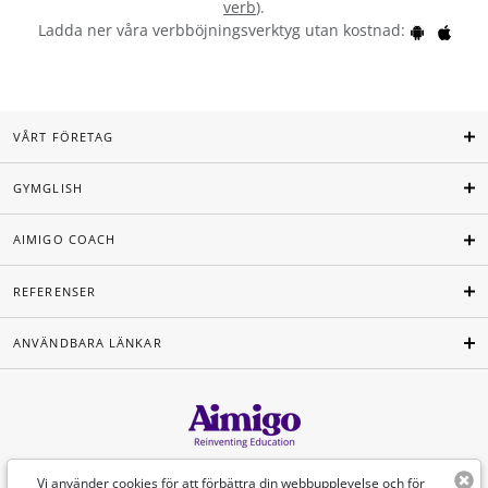
verb
).
Ladda ner våra verbböjningsverktyg utan kostnad:
VÅRT FÖRETAG
GYMGLISH
AIMIGO COACH
REFERENSER
ANVÄNDBARA LÄNKAR
Svenska
Vi använder cookies för att förbättra din webbupplevelse och för