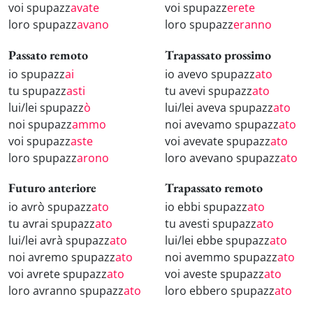
voi spupazz
avate
voi spupazz
erete
loro spupazz
avano
loro spupazz
eranno
Passato remoto
Trapassato prossimo
io spupazz
ai
io avevo spupazz
ato
tu spupazz
asti
tu avevi spupazz
ato
lui/lei spupazz
ò
lui/lei aveva spupazz
ato
noi spupazz
ammo
noi avevamo spupazz
ato
voi spupazz
aste
voi avevate spupazz
ato
loro spupazz
arono
loro avevano spupazz
ato
Futuro anteriore
Trapassato remoto
io avrò spupazz
ato
io ebbi spupazz
ato
tu avrai spupazz
ato
tu avesti spupazz
ato
lui/lei avrà spupazz
ato
lui/lei ebbe spupazz
ato
noi avremo spupazz
ato
noi avemmo spupazz
ato
voi avrete spupazz
ato
voi aveste spupazz
ato
loro avranno spupazz
ato
loro ebbero spupazz
ato