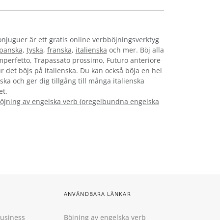
onjuguer är ett gratis online verbböjningsverktyg
panska
,
tyska
,
franska
,
italienska
och mer. Böj alla
Imperfetto, Trapassato prossimo, Futuro anteriore
hur det böjs på italienska. Du kan också böja en hel
ska och ger dig tillgång till många italienska
et.
öjning av engelska verb
(
oregelbundna engelska
ANVÄNDBARA LÄNKAR
Business
Böjning av engelska verb