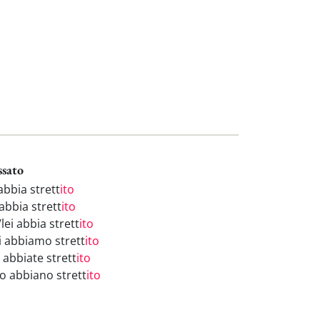
ssato
abbia strett
ito
abbia strett
ito
/lei abbia strett
ito
i abbiamo strett
ito
 abbiate strett
ito
ro abbiano strett
ito