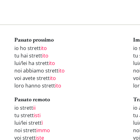
Passato prossimo
Im
io ho strett
ito
io 
tu hai strett
ito
tu 
lui/lei ha strett
ito
lui
noi abbiamo strett
ito
noi
voi avete strett
ito
voi
loro hanno strett
ito
lor
Passato remoto
Tr
io strett
ii
io 
tu strett
isti
tu 
lui/lei strett
ì
lui
noi strett
immo
no
voi strett
iste
voi