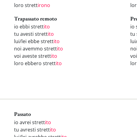
loro strett
irono
lo
Trapassato remoto
Pr
io ebbi strett
ito
io 
tu avesti strett
ito
tu 
lui/lei ebbe strett
ito
lui
noi avemmo strett
ito
no
voi aveste strett
ito
voi
loro ebbero strett
ito
lo
Passato
io avrei strett
ito
tu avresti strett
ito