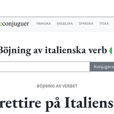
FRANSKA
ENGELSKA
SPANSKA
TYSKA
Böjning av italienska verb
BÖJNING AV VERBET
rettire på Italien