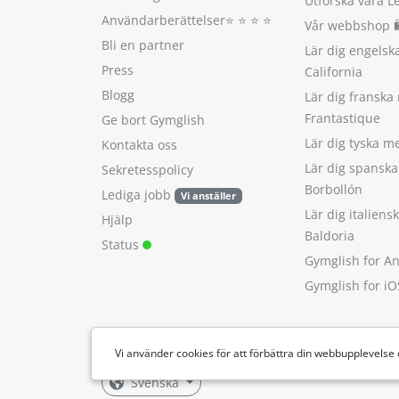
Utforska våra L
Användarberättelser
⭐️ ⭐️ ⭐️ ⭐️
Vår webbshop 
Bli en partner
Lär dig engels
Press
California
Blogg
Lär dig franska
Frantastique
Ge bort Gymglish
Lär dig tyska 
Kontakta oss
Lär dig spansk
Sekretesspolicy
Borbollón
Lediga jobb
Vi anställer
Lär dig italien
Hjälp
Baldoria
Status
Gymglish for A
Gymglish for iO
Vi använder cookies för att förbättra din webbupplevelse
Svenska