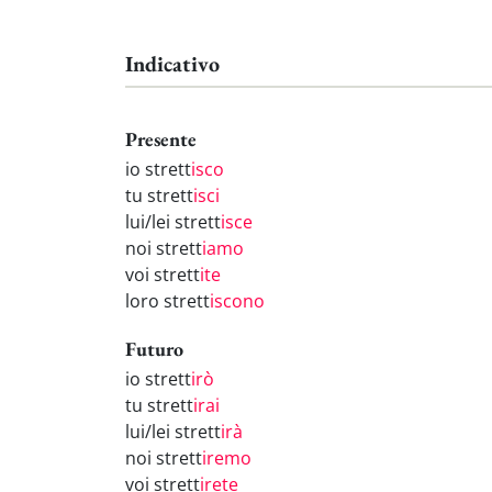
Indicativo
Presente
io strett
isco
tu strett
isci
lui/lei strett
isce
noi strett
iamo
voi strett
ite
loro strett
iscono
Futuro
io strett
irò
tu strett
irai
lui/lei strett
irà
noi strett
iremo
voi strett
irete