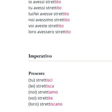
io avessi strett
ito
tu avessi strett
ito
lui/lei avesse strett
ito
noi avessimo strett
ito
voi aveste strett
ito
loro avessero strett
ito
Imperativo
Presente
(tu) strett
isci
(lei) strett
isca
(noi) strett
iamo
(voi) strett
ite
(loro) strett
iscano