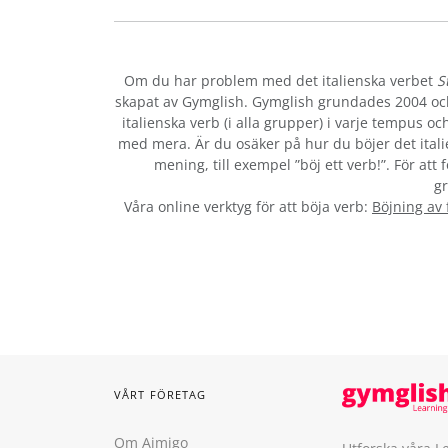
Om du har problem med det italienska verbet
S
skapat av Gymglish. Gymglish grundades 2004 och 
italienska verb (i alla grupper) i varje tempus 
med mera. Är du osäker på hur du böjer det ital
mening, till exempel ”böj ett verb!”. För att
gr
Våra online verktyg för att böja verb:
Böjning av
VÅRT FÖRETAG
Om Aimigo