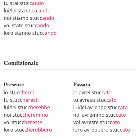
tu stai stucc
ando
lui/lei sta stucc
ando
noi stiamo stucc
ando
voi state stucc
ando
loro stanno stucc
ando
Condizionale
Presente
Passato
io stucc
herei
io avrei stucc
ato
tu stucc
heresti
tu avresti stucc
ato
lui/lei stucc
herebbe
lui/lei avrebbe stucc
ato
noi stucc
heremmo
noi avremmo stucc
ato
voi stucc
hereste
voi avreste stucc
ato
loro stucc
herebbero
loro avrebbero stucc
ato