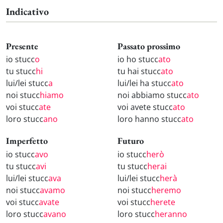
Indicativo
Presente
Passato prossimo
io stucc
o
io ho stucc
ato
tu stucc
hi
tu hai stucc
ato
lui/lei stucc
a
lui/lei ha stucc
ato
noi stucc
hiamo
noi abbiamo stucc
ato
voi stucc
ate
voi avete stucc
ato
loro stucc
ano
loro hanno stucc
ato
Imperfetto
Futuro
io stucc
avo
io stucc
herò
tu stucc
avi
tu stucc
herai
lui/lei stucc
ava
lui/lei stucc
herà
noi stucc
avamo
noi stucc
heremo
voi stucc
avate
voi stucc
herete
loro stucc
avano
loro stucc
heranno