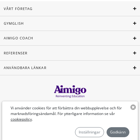
VÅRT FÖRETAG
GYMGLISH
AIMIGO COACH
REFERENSER
ANVÄNDBARA LÄNKAR
Svenska
Vi använder cookies för att förbättra din webbupplevelse och för
marknadsföringsändamål. För ytterligare information se vår
cookiepolicy
.
©Aimigo 2026
Inställningar
Godkänn