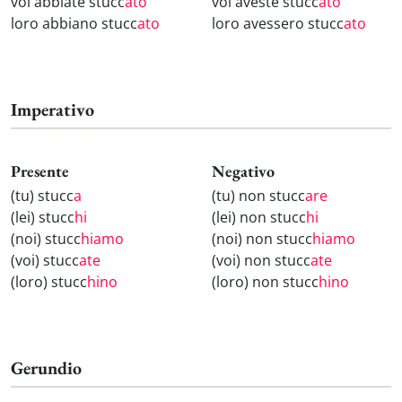
voi abbiate stucc
ato
voi aveste stucc
ato
loro abbiano stucc
ato
loro avessero stucc
ato
Imperativo
Presente
Negativo
(tu) stucc
a
(tu) non stucc
are
(lei) stucc
hi
(lei) non stucc
hi
(noi) stucc
hiamo
(noi) non stucc
hiamo
(voi) stucc
ate
(voi) non stucc
ate
(loro) stucc
hino
(loro) non stucc
hino
Gerundio