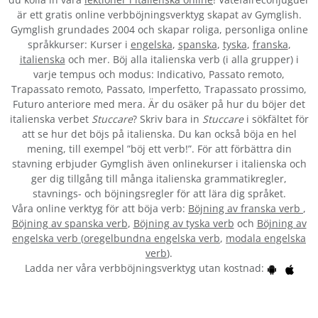
är ett gratis online verbböjningsverktyg skapat av Gymglish.
Gymglish grundades 2004 och skapar roliga, personliga online
språkkurser: Kurser i
engelska
,
spanska
,
tyska
,
franska
,
italienska
och mer. Böj alla italienska verb (i alla grupper) i
varje tempus och modus: Indicativo, Passato remoto,
Trapassato remoto, Passato, Imperfetto, Trapassato prossimo,
Futuro anteriore med mera. Är du osäker på hur du böjer det
italienska verbet
Stuccare
? Skriv bara in
Stuccare
i sökfältet för
att se hur det böjs på italienska. Du kan också böja en hel
mening, till exempel ”böj ett verb!”. För att förbättra din
stavning erbjuder Gymglish även onlinekurser i italienska och
ger dig tillgång till många italienska grammatikregler,
stavnings- och böjningsregler för att lära dig språket.
Våra online verktyg för att böja verb:
Böjning av franska verb
,
Böjning av spanska verb
,
Böjning av tyska verb
och
Böjning av
engelska verb
(
oregelbundna engelska verb
,
modala engelska
verb
).
Ladda ner våra verbböjningsverktyg utan kostnad: