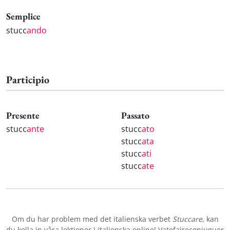
Semplice
stucc
ando
Participio
Presente
Passato
stucc
ante
stucc
ato
stucc
ata
stucc
ati
stucc
ate
Om du har problem med det italienska verbet
Stuccare
, kan
du kolla in våra
lektioner i italienska online
! Vatefaireconjuguer