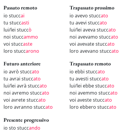
Passato remoto
Trapassato prossimo
io stucc
ai
io avevo stucc
ato
tu stucc
asti
tu avevi stucc
ato
lui/lei stucc
ò
lui/lei aveva stucc
ato
noi stucc
ammo
noi avevamo stucc
ato
voi stucc
aste
voi avevate stucc
ato
loro stucc
arono
loro avevano stucc
ato
Futuro anteriore
Trapassato remoto
io avrò stucc
ato
io ebbi stucc
ato
tu avrai stucc
ato
tu avesti stucc
ato
lui/lei avrà stucc
ato
lui/lei ebbe stucc
ato
noi avremo stucc
ato
noi avemmo stucc
ato
voi avrete stucc
ato
voi aveste stucc
ato
loro avranno stucc
ato
loro ebbero stucc
ato
Presente progressivo
io sto stucc
ando