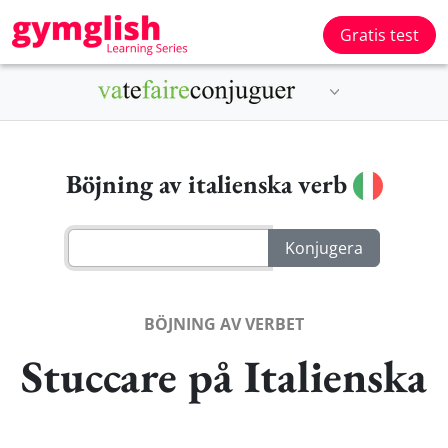
Gratis test
Böjning av italienska verb
BÖJNING AV VERBET
Stuccare på Italienska