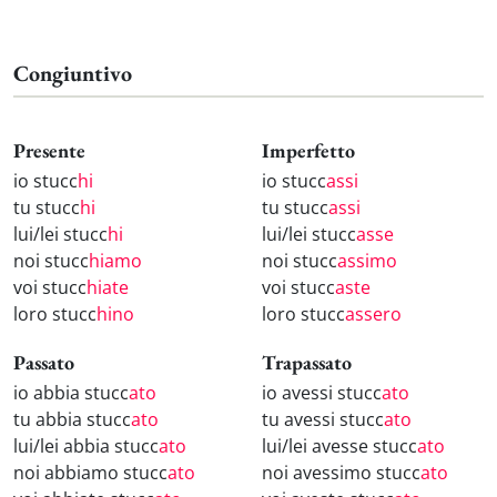
Congiuntivo
Presente
Imperfetto
io stucc
hi
io stucc
assi
tu stucc
hi
tu stucc
assi
lui/lei stucc
hi
lui/lei stucc
asse
noi stucc
hiamo
noi stucc
assimo
voi stucc
hiate
voi stucc
aste
loro stucc
hino
loro stucc
assero
Passato
Trapassato
io abbia stucc
ato
io avessi stucc
ato
tu abbia stucc
ato
tu avessi stucc
ato
lui/lei abbia stucc
ato
lui/lei avesse stucc
ato
noi abbiamo stucc
ato
noi avessimo stucc
ato