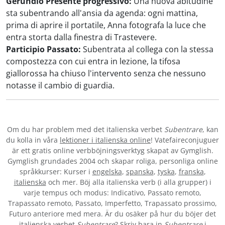
Gerundio Presente progressivo:
Una nuova abitudine
sta subentrando all'ansia da agenda: ogni mattina,
prima di aprire il portatile, Anna fotografa la luce che
entra storta dalla finestra di Trastevere.
Participio Passato:
Subentrata al collega con la stessa
compostezza con cui entra in lezione, la tifosa
giallorossa ha chiuso l'intervento senza che nessuno
notasse il cambio di guardia.
Om du har problem med det italienska verbet
Subentrare
, kan
du kolla in våra
lektioner i italienska online
! Vatefaireconjuguer
är ett gratis online verbböjningsverktyg skapat av Gymglish.
Gymglish grundades 2004 och skapar roliga, personliga online
språkkurser: Kurser i
engelska
,
spanska
,
tyska
,
franska
,
italienska
och mer. Böj alla italienska verb (i alla grupper) i
varje tempus och modus: Indicativo, Passato remoto,
Trapassato remoto, Passato, Imperfetto, Trapassato prossimo,
Futuro anteriore med mera. Är du osäker på hur du böjer det
italienska verbet
Subentrare
? Skriv bara in
Subentrare
i