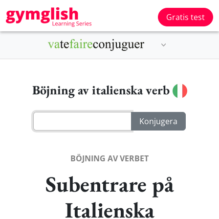
Gratis test
Böjning av italienska verb
BÖJNING AV VERBET
Subentrare på
Italienska