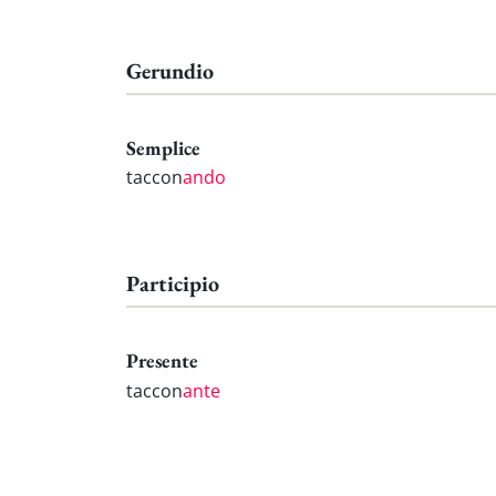
Gerundio
Semplice
taccon
ando
Participio
Presente
taccon
ante