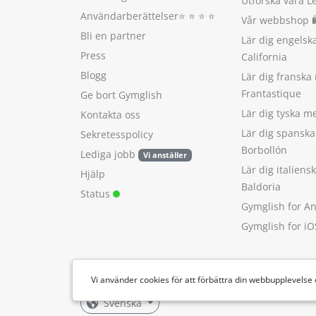
Utforska våra L
Användarberättelser
⭐️ ⭐️ ⭐️ ⭐️
Vår webbshop 
Bli en partner
Lär dig engels
Press
California
Blogg
Lär dig franska
Frantastique
Ge bort Gymglish
Lär dig tyska 
Kontakta oss
Lär dig spansk
Sekretesspolicy
Borbollón
Lediga jobb
Vi anställer
Lär dig italien
Hjälp
Baldoria
Status
Gymglish for A
Gymglish for iO
Vi använder cookies för att förbättra din webbupplevelse
Svenska