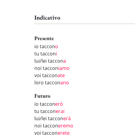
Indicativo
Presente
io taccon
o
tu taccon
i
lui/lei taccon
a
noi taccon
iamo
voi taccon
ate
loro taccon
ano
Futuro
io taccon
erò
tu taccon
erai
lui/lei taccon
erà
noi taccon
eremo
voi taccon
erete