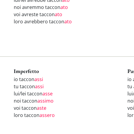
lui/lei avrebbe taccon
ato
noi avremmo taccon
ato
voi avreste taccon
ato
loro avrebbero taccon
ato
Imperfetto
Pa
io taccon
assi
io
tu taccon
assi
tu
lui/lei taccon
asse
lui
noi taccon
assimo
no
voi taccon
aste
vo
loro taccon
assero
lo