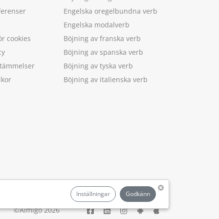
ferenser
Engelska oregelbundna verb
Engelska modalverb
ör cookies
Böjning av franska verb
cy
Böjning av spanska verb
estämmelser
Böjning av tyska verb
lkor
Böjning av italienska verb
.
Inställningar
Godkänn
©Aimigo 2026