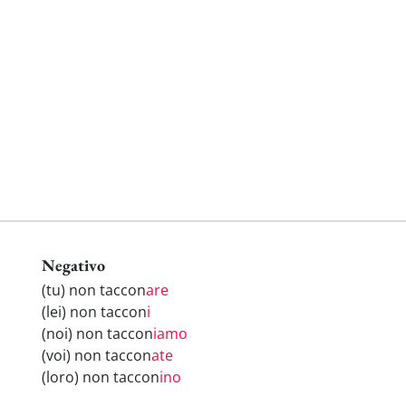
Negativo
(tu) non taccon
are
(lei) non taccon
i
(noi) non taccon
iamo
(voi) non taccon
ate
(loro) non taccon
ino