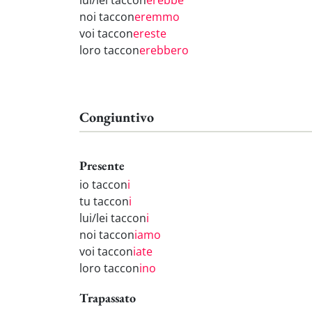
lui/lei taccon
erebbe
noi taccon
eremmo
voi taccon
ereste
loro taccon
erebbero
Congiuntivo
Presente
io taccon
i
tu taccon
i
lui/lei taccon
i
noi taccon
iamo
voi taccon
iate
loro taccon
ino
Trapassato