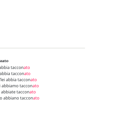
ssato
 abbia taccon
ato
 abbia taccon
ato
/lei abbia taccon
ato
i abbiamo taccon
ato
i abbiate taccon
ato
ro abbiano taccon
ato