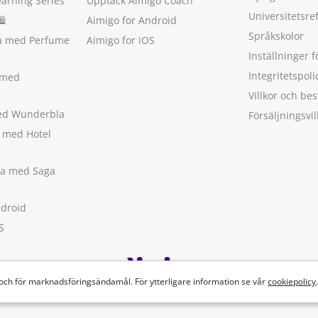
earning Series
Upptäck Aimigo Coach
Universitetsre
🛍
Aimigo for Android
Språkskolor
ka med Perfume
Aimigo for iOS
Inställninger f
Integritetspoli
 med
Villkor och b
med Wunderbla
Försäljningsvil
a med Hotel
ska med Saga
ndroid
S
 och för marknadsföringsändamål. För ytterligare information se vår
cookiepolicy