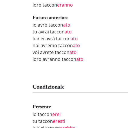
loro taccon
eranno
Futuro anteriore
io avrò taccon
ato
tu avrai taccon
ato
lui/lei avrà taccon
ato
noi avremo taccon
ato
voi avrete taccon
ato
loro avranno taccon
ato
Condizionale
Presente
io taccon
erei
tu taccon
eresti