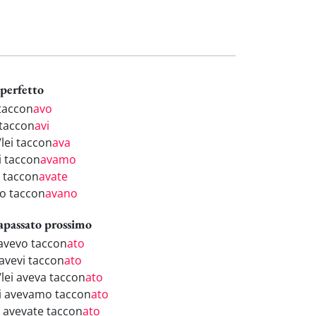
perfetto
 taccon
avo
 taccon
avi
/lei taccon
ava
i taccon
avamo
i taccon
avate
ro taccon
avano
apassato prossimo
 avevo taccon
ato
 avevi taccon
ato
/lei aveva taccon
ato
i avevamo taccon
ato
i avevate taccon
ato