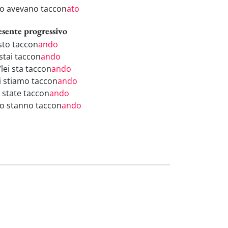
ro avevano taccon
ato
esente progressivo
 sto taccon
ando
stai taccon
ando
/lei sta taccon
ando
i stiamo taccon
ando
i state taccon
ando
ro stanno taccon
ando