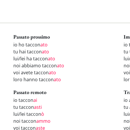
Passato prossimo
Im
io ho taccon
ato
io
tu hai taccon
ato
tu
lui/lei ha taccon
ato
lui
noi abbiamo taccon
ato
no
voi avete taccon
ato
vo
loro hanno taccon
ato
lo
Passato remoto
Tr
io taccon
ai
io
tu taccon
asti
tu
lui/lei taccon
ò
lui
noi taccon
ammo
no
voi taccon
aste
vo