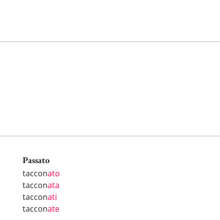
Passato
taccon
ato
taccon
ata
taccon
ati
taccon
ate