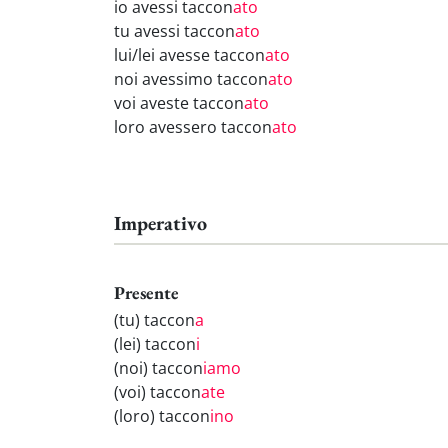
io avessi taccon
ato
tu avessi taccon
ato
lui/lei avesse taccon
ato
noi avessimo taccon
ato
voi aveste taccon
ato
loro avessero taccon
ato
Imperativo
Presente
(tu) taccon
a
(lei) taccon
i
(noi) taccon
iamo
(voi) taccon
ate
(loro) taccon
ino