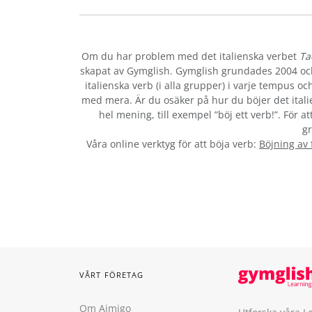
Om du har problem med det italienska verbet
Ta
skapat av Gymglish. Gymglish grundades 2004 och 
italienska verb (i alla grupper) i varje tempus 
med mera. Är du osäker på hur du böjer det ital
hel mening, till exempel ”böj ett verb!”. För a
gr
Våra online verktyg för att böja verb:
Böjning av
VÅRT FÖRETAG
Om Aimigo