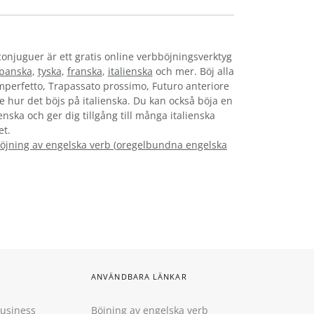
conjuguer är ett gratis online verbböjningsverktyg
panska
,
tyska
,
franska
,
italienska
och mer. Böj alla
Imperfetto, Trapassato prossimo, Futuro anteriore
 se hur det böjs på italienska. Du kan också böja en
enska och ger dig tillgång till många italienska
et.
öjning av engelska verb
(
oregelbundna engelska
ANVÄNDBARA LÄNKAR
Business
Böjning av engelska verb