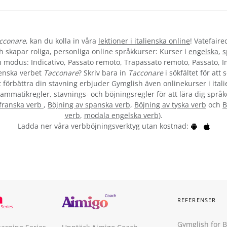
cconare
, kan du kolla in våra
lektioner i italienska online
! Vatefaire
skapar roliga, personliga online språkkurser: Kurser i
engelska
,
s
och modus: Indicativo, Passato remoto, Trapassato remoto, Passato, 
ienska verbet
Tacconare
? Skriv bara in
Tacconare
i sökfältet för att
tt förbättra din stavning erbjuder Gymglish även onlinekurser i itali
ammatikregler, stavnings- och böjningsregler för att lära dig språk
 franska verb
,
Böjning av spanska verb
,
Böjning av tyska verb
och
B
verb
,
modala engelska verb
).
Ladda ner våra verbböjningsverktyg utan kostnad:
REFERENSER
Gymglish for 