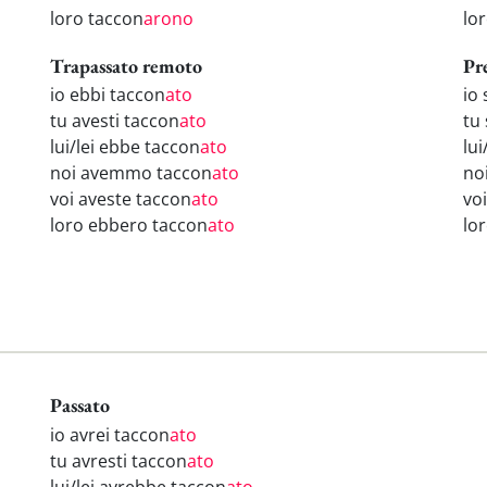
loro taccon
arono
lo
Trapassato remoto
Pr
io ebbi taccon
ato
io
tu avesti taccon
ato
tu 
lui/lei ebbe taccon
ato
lui
noi avemmo taccon
ato
no
voi aveste taccon
ato
vo
loro ebbero taccon
ato
lo
Passato
io avrei taccon
ato
tu avresti taccon
ato