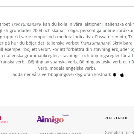
verbet
Transumanare
, kan du kolla in våra
lektioner i italienska onli
lish grundades 2004 och skapar roliga, personliga online språkkur
la grupper) i varje tempus och modus: Indicativo, Passato remoto, T
r på hur du böjer det italienska verbet
Transumanare
? Skriv bara
ll exempel ”böj ett verb!”. För att förbättra din stavning erbjuder 
ga italienska grammatikregler, stavnings- och böjningsregler för att
 franska verb
,
Böjning av spanska verb
,
Böjning av tyska verb
och
B
verb
,
modala engelska verb
).
Ladda ner våra verbböjningsverktyg utan kostnad:
REFERENSER
Gymglish for 