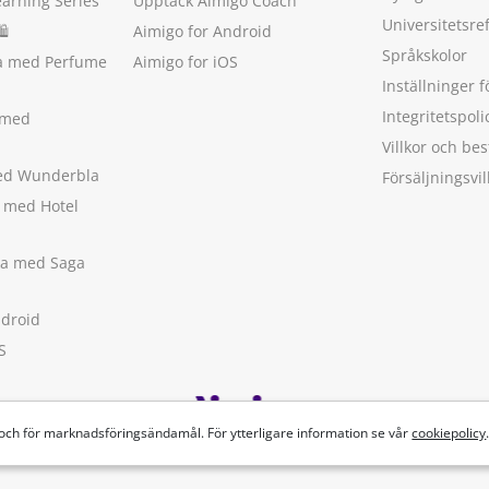
earning Series
Upptäck Aimigo Coach
Universitetsre
🛍
Aimigo for Android
Språkskolor
ka med Perfume
Aimigo for iOS
Inställninger f
Integritetspoli
 med
Villkor och b
med Wunderbla
Försäljningsvil
a med Hotel
ska med Saga
ndroid
S
 och för marknadsföringsändamål. För ytterligare information se vår
cookiepolicy