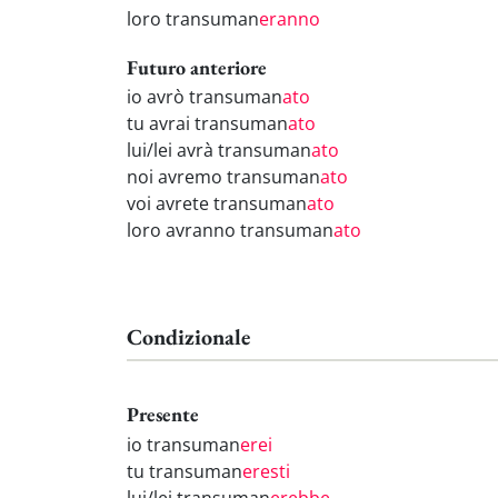
loro transuman
eranno
Futuro anteriore
io avrò transuman
ato
tu avrai transuman
ato
lui/lei avrà transuman
ato
noi avremo transuman
ato
voi avrete transuman
ato
loro avranno transuman
ato
Condizionale
Presente
io transuman
erei
tu transuman
eresti