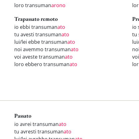
loro transuman
arono
lo
Trapassato remoto
Pr
io ebbi transuman
ato
io
tu avesti transuman
ato
tu
lui/lei ebbe transuman
ato
lu
noi avemmo transuman
ato
no
voi aveste transuman
ato
vo
loro ebbero transuman
ato
lo
Passato
io avrei transuman
ato
tu avresti transuman
ato