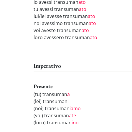
io avessi transuman
ato
tu avessi transuman
ato
lui/lei avesse transuman
ato
noi avessimo transuman
ato
voi aveste transuman
ato
loro avessero transuman
ato
Imperativo
Presente
(tu) transuman
a
(lei) transuman
i
(noi) transuman
iamo
(voi) transuman
ate
(loro) transuman
ino