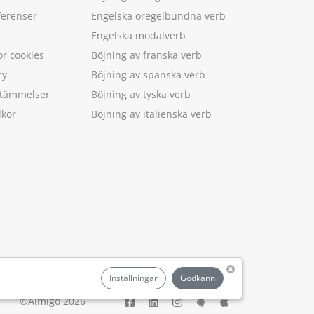
ferenser
Engelska oregelbundna verb
Engelska modalverb
ör cookies
Böjning av franska verb
cy
Böjning av spanska verb
estämmelser
Böjning av tyska verb
lkor
Böjning av italienska verb
.
Inställningar
Godkänn
©Aimigo 2026