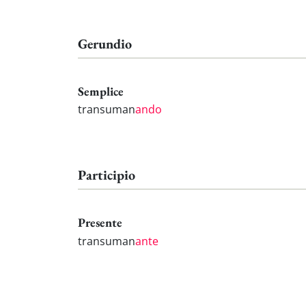
Gerundio
Semplice
transuman
ando
Participio
Presente
transuman
ante