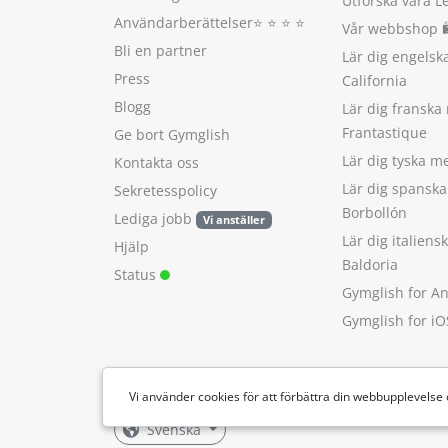
Utforska våra L
Användarberättelser
⭐️ ⭐️ ⭐️ ⭐️
Vår webbshop 
Bli en partner
Lär dig engels
Press
California
Blogg
Lär dig franska
Frantastique
Ge bort Gymglish
Lär dig tyska 
Kontakta oss
Lär dig spansk
Sekretesspolicy
Borbollón
Lediga jobb
Vi anställer
Lär dig italien
Hjälp
Baldoria
Status
Gymglish for A
Gymglish for iO
Vi använder cookies för att förbättra din webbupplevelse
Svenska