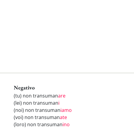
Negativo
(tu) non transuman
are
(lei) non transuman
i
(noi) non transuman
iamo
(voi) non transuman
ate
(loro) non transuman
ino