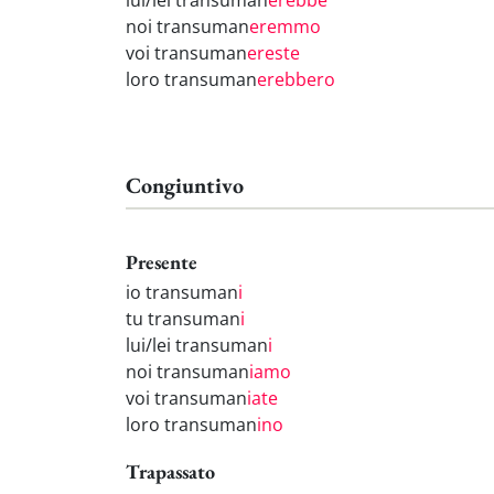
lui/lei transuman
erebbe
noi transuman
eremmo
voi transuman
ereste
loro transuman
erebbero
Congiuntivo
Presente
io transuman
i
tu transuman
i
lui/lei transuman
i
noi transuman
iamo
voi transuman
iate
loro transuman
ino
Trapassato