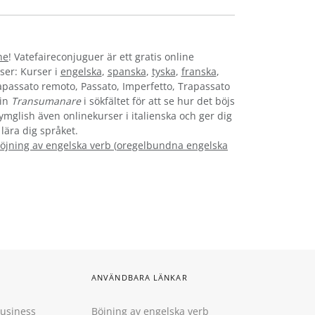
ne
! Vatefaireconjuguer är ett gratis online
ser: Kurser i
engelska
,
spanska
,
tyska
,
franska
,
rapassato remoto, Passato, Imperfetto, Trapassato
 in
Transumanare
i sökfältet för att se hur det böjs
Gymglish även onlinekurser i italienska och ger dig
 lära dig språket.
öjning av engelska verb
(
oregelbundna engelska
ANVÄNDBARA LÄNKAR
Business
Böjning av engelska verb