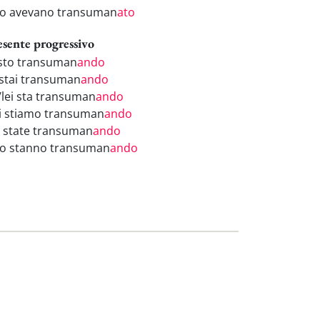
ro avevano transuman
ato
esente progressivo
 sto transuman
ando
 stai transuman
ando
i/lei sta transuman
ando
i stiamo transuman
ando
i state transuman
ando
ro stanno transuman
ando