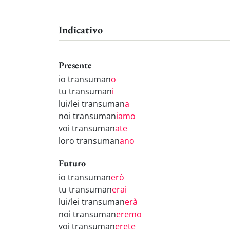
Indicativo
Presente
io transuman
o
tu transuman
i
lui/lei transuman
a
noi transuman
iamo
voi transuman
ate
loro transuman
ano
Futuro
io transuman
erò
tu transuman
erai
lui/lei transuman
erà
noi transuman
eremo
voi transuman
erete