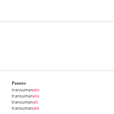
Passato
transuman
ato
transuman
ata
transuman
ati
transuman
ate