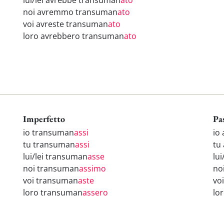
lui/lei avrebbe transuman
ato
noi avremmo transuman
ato
voi avreste transuman
ato
loro avrebbero transuman
ato
Imperfetto
Pa
io transuman
assi
io
tu transuman
assi
tu
lui/lei transuman
asse
lu
noi transuman
assimo
no
voi transuman
aste
vo
loro transuman
assero
lo