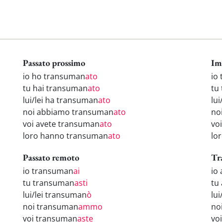
Passato prossimo
Im
io ho transuman
ato
io
tu hai transuman
ato
tu
lui/lei ha transuman
ato
lu
noi abbiamo transuman
ato
no
voi avete transuman
ato
vo
loro hanno transuman
ato
lo
Passato remoto
Tr
io transuman
ai
io
tu transuman
asti
tu
lui/lei transuman
ò
lu
noi transuman
ammo
no
voi transuman
aste
vo