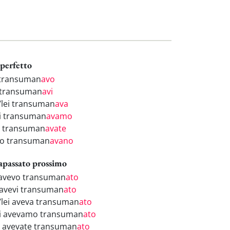
perfetto
 transuman
avo
 transuman
avi
i/lei transuman
ava
i transuman
avamo
i transuman
avate
ro transuman
avano
apassato prossimo
 avevo transuman
ato
 avevi transuman
ato
i/lei aveva transuman
ato
i avevamo transuman
ato
i avevate transuman
ato