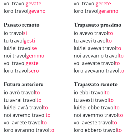
voi travol
gevate
voi travol
gerete
loro travol
gevano
loro travol
geranno
Passato remoto
Trapassato prossimo
io travol
si
io avevo travol
to
tu travol
gesti
tu avevi travol
to
lui/lei travol
se
lui/lei aveva travol
to
noi travol
gemmo
noi avevamo travol
to
voi travol
geste
voi avevate travol
to
loro travol
sero
loro avevano travol
to
Futuro anteriore
Trapassato remoto
io avrò travol
to
io ebbi travol
to
tu avrai travol
to
tu avesti travol
to
lui/lei avrà travol
to
lui/lei ebbe travol
to
noi avremo travol
to
noi avemmo travol
to
voi avrete travol
to
voi aveste travol
to
loro avranno travol
to
loro ebbero travol
to