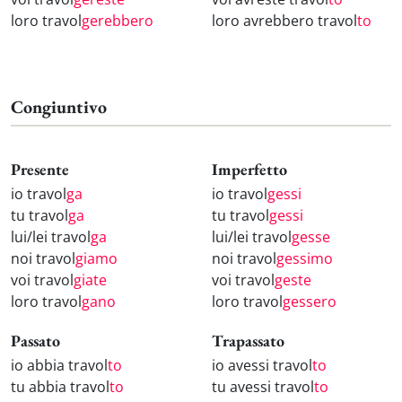
loro travol
gerebbero
loro avrebbero travol
to
Congiuntivo
Presente
Imperfetto
io travol
ga
io travol
gessi
tu travol
ga
tu travol
gessi
lui/lei travol
ga
lui/lei travol
gesse
noi travol
giamo
noi travol
gessimo
voi travol
giate
voi travol
geste
loro travol
gano
loro travol
gessero
Passato
Trapassato
io abbia travol
to
io avessi travol
to
tu abbia travol
to
tu avessi travol
to