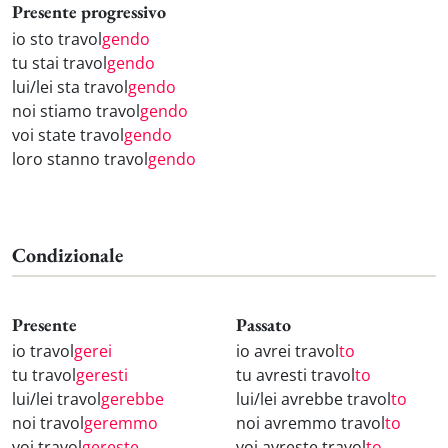
Presente progressivo
io sto travol
gendo
tu stai travol
gendo
lui/lei sta travol
gendo
noi stiamo travol
gendo
voi state travol
gendo
loro stanno travol
gendo
Condizionale
Presente
Passato
io travol
gerei
io avrei travol
to
tu travol
geresti
tu avresti travol
to
lui/lei travol
gerebbe
lui/lei avrebbe travol
to
noi travol
geremmo
noi avremmo travol
to
voi travol
gereste
voi avreste travol
to