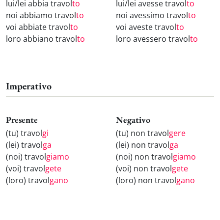
lui/lei abbia travol
to
lui/lei avesse travol
to
noi abbiamo travol
to
noi avessimo travol
to
voi abbiate travol
to
voi aveste travol
to
loro abbiano travol
to
loro avessero travol
to
Imperativo
Presente
Negativo
(tu) travol
gi
(tu) non travol
gere
(lei) travol
ga
(lei) non travol
ga
(noi) travol
giamo
(noi) non travol
giamo
(voi) travol
gete
(voi) non travol
gete
(loro) travol
gano
(loro) non travol
gano