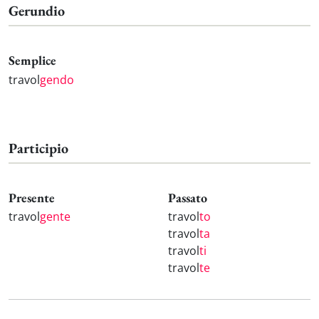
Gerundio
Semplice
travol
gendo
Participio
Presente
Passato
travol
gente
travol
to
travol
ta
travol
ti
travol
te