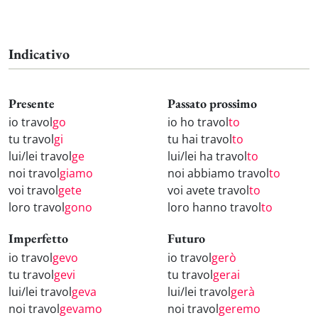
Indicativo
Presente
Passato prossimo
io travol
go
io ho travol
to
tu travol
gi
tu hai travol
to
lui/lei travol
ge
lui/lei ha travol
to
noi travol
giamo
noi abbiamo travol
to
voi travol
gete
voi avete travol
to
loro travol
gono
loro hanno travol
to
Imperfetto
Futuro
io travol
gevo
io travol
gerò
tu travol
gevi
tu travol
gerai
lui/lei travol
geva
lui/lei travol
gerà
noi travol
gevamo
noi travol
geremo