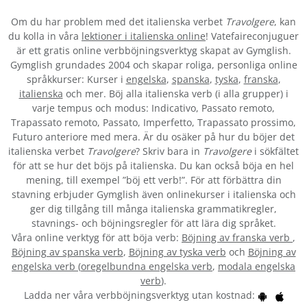
Om du har problem med det italienska verbet
Travolgere
, kan
du kolla in våra
lektioner i italienska online
! Vatefaireconjuguer
är ett gratis online verbböjningsverktyg skapat av Gymglish.
Gymglish grundades 2004 och skapar roliga, personliga online
språkkurser: Kurser i
engelska
,
spanska
,
tyska
,
franska
,
italienska
och mer. Böj alla italienska verb (i alla grupper) i
varje tempus och modus: Indicativo, Passato remoto,
Trapassato remoto, Passato, Imperfetto, Trapassato prossimo,
Futuro anteriore med mera. Är du osäker på hur du böjer det
italienska verbet
Travolgere
? Skriv bara in
Travolgere
i sökfältet
för att se hur det böjs på italienska. Du kan också böja en hel
mening, till exempel ”böj ett verb!”. För att förbättra din
stavning erbjuder Gymglish även onlinekurser i italienska och
ger dig tillgång till många italienska grammatikregler,
stavnings- och böjningsregler för att lära dig språket.
Våra online verktyg för att böja verb:
Böjning av franska verb
,
Böjning av spanska verb
,
Böjning av tyska verb
och
Böjning av
engelska verb
(
oregelbundna engelska verb
,
modala engelska
verb
).
Ladda ner våra verbböjningsverktyg utan kostnad: