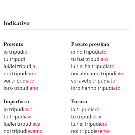
Indicativo
Presente
Passato prossimo
io tripudi
o
io ho tripudi
ato
tu tripudi
tu hai tripudi
ato
lui/lei tripudi
a
lui/lei ha tripudi
ato
noi tripudi
amo
noi abbiamo tripudi
ato
voi tripudi
ate
voi avete tripudi
ato
loro tripudi
ano
loro hanno tripudi
ato
Imperfetto
Futuro
io tripudi
avo
io tripudi
erò
tu tripudi
avi
tu tripudi
erai
lui/lei tripudi
ava
lui/lei tripudi
erà
noi tripudi
avamo
noi tripudi
eremo