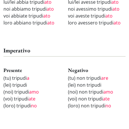
lui/lei abbia tripudi
ato
lui/lei avesse tripudi
ato
noi abbiamo tripudi
ato
noi avessimo tripudi
ato
voi abbiate tripudi
ato
voi aveste tripudi
ato
loro abbiano tripudi
ato
loro avessero tripudi
ato
Imperativo
Presente
Negativo
(tu) tripudi
a
(tu) non tripudi
are
(lei) tripudi
(lei) non tripudi
(noi) tripudi
amo
(noi) non tripudi
amo
(voi) tripudi
ate
(voi) non tripudi
ate
(loro) tripudi
no
(loro) non tripudi
no