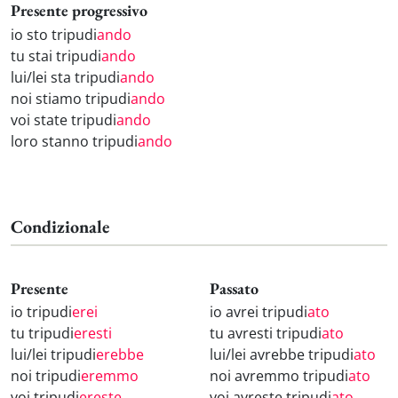
Presente progressivo
io sto tripudi
ando
tu stai tripudi
ando
lui/lei sta tripudi
ando
noi stiamo tripudi
ando
voi state tripudi
ando
loro stanno tripudi
ando
Condizionale
Presente
Passato
io tripudi
erei
io avrei tripudi
ato
tu tripudi
eresti
tu avresti tripudi
ato
lui/lei tripudi
erebbe
lui/lei avrebbe tripudi
ato
noi tripudi
eremmo
noi avremmo tripudi
ato
voi tripudi
ereste
voi avreste tripudi
ato