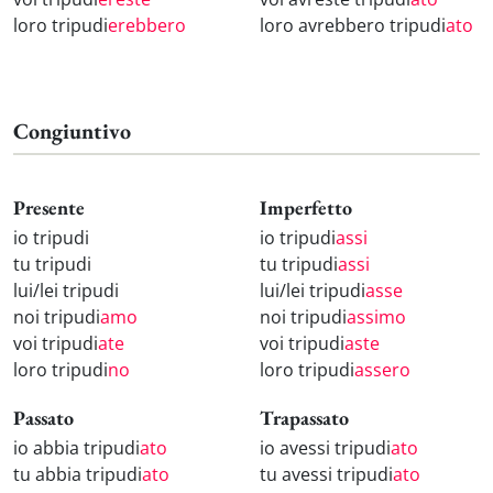
loro tripudi
erebbero
loro avrebbero tripudi
ato
Congiuntivo
Presente
Imperfetto
io tripudi
io tripudi
assi
tu tripudi
tu tripudi
assi
lui/lei tripudi
lui/lei tripudi
asse
noi tripudi
amo
noi tripudi
assimo
voi tripudi
ate
voi tripudi
aste
loro tripudi
no
loro tripudi
assero
Passato
Trapassato
io abbia tripudi
ato
io avessi tripudi
ato
tu abbia tripudi
ato
tu avessi tripudi
ato