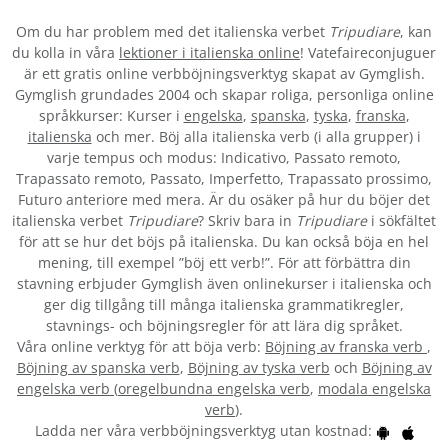
Om du har problem med det italienska verbet
Tripudiare
, kan
du kolla in våra
lektioner i italienska online
! Vatefaireconjuguer
är ett gratis online verbböjningsverktyg skapat av Gymglish.
Gymglish grundades 2004 och skapar roliga, personliga online
språkkurser: Kurser i
engelska
,
spanska
,
tyska
,
franska
,
italienska
och mer. Böj alla italienska verb (i alla grupper) i
varje tempus och modus: Indicativo, Passato remoto,
Trapassato remoto, Passato, Imperfetto, Trapassato prossimo,
Futuro anteriore med mera. Är du osäker på hur du böjer det
italienska verbet
Tripudiare
? Skriv bara in
Tripudiare
i sökfältet
för att se hur det böjs på italienska. Du kan också böja en hel
mening, till exempel ”böj ett verb!”. För att förbättra din
stavning erbjuder Gymglish även onlinekurser i italienska och
ger dig tillgång till många italienska grammatikregler,
stavnings- och böjningsregler för att lära dig språket.
Våra online verktyg för att böja verb:
Böjning av franska verb
,
Böjning av spanska verb
,
Böjning av tyska verb
och
Böjning av
engelska verb
(
oregelbundna engelska verb
,
modala engelska
verb
).
Ladda ner våra verbböjningsverktyg utan kostnad: