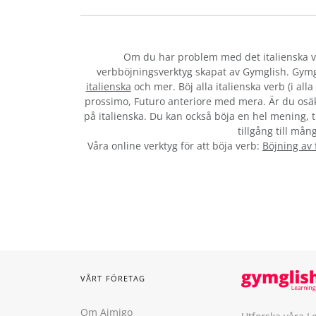
Om du har problem med det italienska 
verbböjningsverktyg skapat av Gymglish. Gymg
italienska
och mer. Böj alla italienska verb (i al
prossimo, Futuro anteriore med mera. Är du osäk
på italienska. Du kan också böja en hel mening, ti
tillgång till mån
Våra online verktyg för att böja verb:
Böjning av
VÅRT FÖRETAG
Om Aimigo