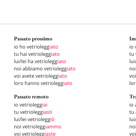
Passato prossimo
Im
io ho vetriolegg
iato
io 
tu hai vetriolegg
iato
tu 
lui/lei ha vetriolegg
iato
lui
noi abbiamo vetriolegg
iato
no
voi avete vetriolegg
iato
voi
loro hanno vetriolegg
iato
lor
Passato remoto
Tr
io vetriolegg
iai
io
tu vetriolegg
iasti
tu 
lui/lei vetriolegg
iò
lui
noi vetriolegg
iammo
no
voi vetriolegg
iaste
vo