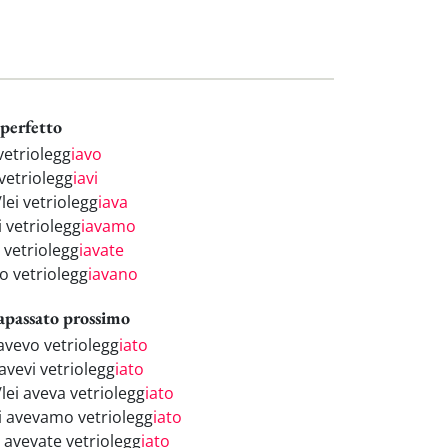
perfetto
vetriolegg
iavo
vetriolegg
iavi
/lei vetriolegg
iava
i vetriolegg
iavamo
 vetriolegg
iavate
o vetriolegg
iavano
apassato prossimo
 avevo vetriolegg
iato
avevi vetriolegg
iato
/lei aveva vetriolegg
iato
i avevamo vetriolegg
iato
i avevate vetriolegg
iato