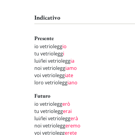
Indicativo
Presente
io vetriolegg
io
tu vetriolegg
i
lui/lei vetriolegg
ia
noi vetriolegg
iamo
voi vetriolegg
iate
loro vetriolegg
iano
Futuro
io vetriolegg
erò
tu vetriolegg
erai
lui/lei vetriolegg
erà
noi vetriolegg
eremo
voi vetriolegg
erete