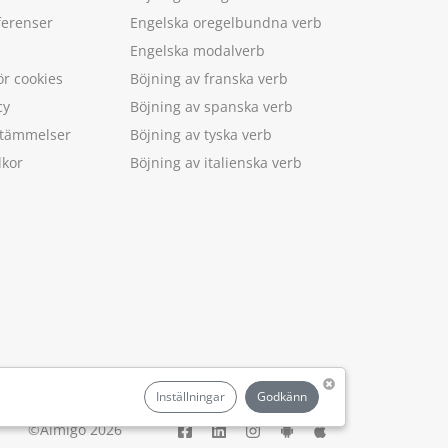
ferenser
Engelska oregelbundna verb
Engelska modalverb
ör cookies
Böjning av franska verb
cy
Böjning av spanska verb
estämmelser
Böjning av tyska verb
lkor
Böjning av italienska verb
.
Inställningar
Godkänn
©Aimigo 2026