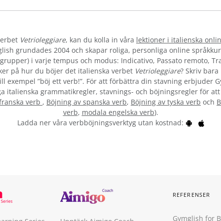
verbet
Vetrioleggiare
, kan du kolla in våra
lektioner i italienska onli
lish grundades 2004 och skapar roliga, personliga online språkkur
la grupper) i varje tempus och modus: Indicativo, Passato remoto, T
er på hur du böjer det italienska verbet
Vetrioleggiare
? Skriv bara
ll exempel ”böj ett verb!”. För att förbättra din stavning erbjuder 
ga italienska grammatikregler, stavnings- och böjningsregler för att
 franska verb
,
Böjning av spanska verb
,
Böjning av tyska verb
och
B
verb
,
modala engelska verb
).
Ladda ner våra verbböjningsverktyg utan kostnad:
REFERENSER
Gymglish for 