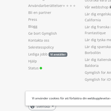
Utforska våra L
Användarberättelser
⭐️ ⭐️ ⭐️ ⭐️
Vår webbshop 
Bli en partner
Lär dig engels
Press
California
Blogg
Lär dig franska
Frantastique
Ge bort Gymglish
Lär dig tyska 
Kontakta oss
Lär dig spansk
Sekretesspolicy
Borbollón
Lediga jobb
Vi anställer
Lär dig italien
Hjälp
Baldoria
Status
Gymglish for A
Gymglish for iO
Vi använder cookies för att förbättra din webbupplevelse
Svenska