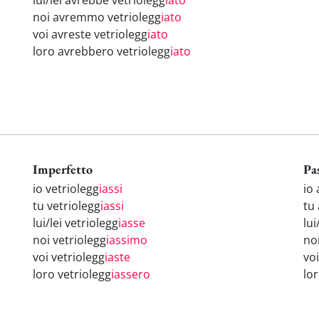
lui/lei avrebbe vetriolegg
iato
noi avremmo vetriolegg
iato
voi avreste vetriolegg
iato
loro avrebbero vetriolegg
iato
Imperfetto
Pa
io vetriolegg
iassi
io 
tu vetriolegg
iassi
tu
lui/lei vetriolegg
iasse
lui
noi vetriolegg
iassimo
no
voi vetriolegg
iaste
vo
loro vetriolegg
iassero
lo