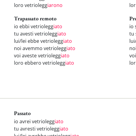
loro vetriolegg
iarono
lo
Trapassato remoto
Pr
io ebbi vetriolegg
iato
io 
tu avesti vetriolegg
iato
tu 
lui/lei ebbe vetriolegg
iato
lui
noi avemmo vetriolegg
iato
no
voi aveste vetriolegg
iato
voi
loro ebbero vetriolegg
iato
lo
Passato
io avrei vetriolegg
iato
tu avresti vetriolegg
iato