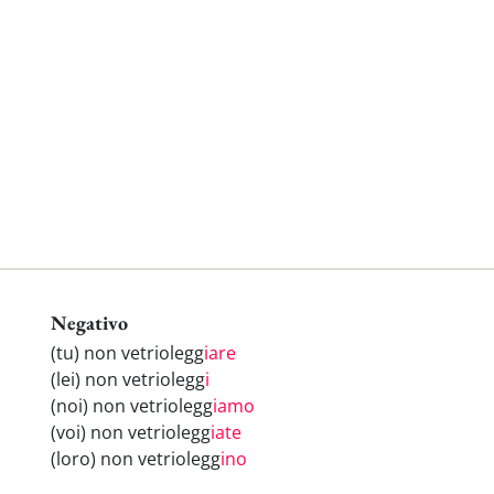
Negativo
(tu) non vetriolegg
iare
(lei) non vetriolegg
i
(noi) non vetriolegg
iamo
(voi) non vetriolegg
iate
(loro) non vetriolegg
ino