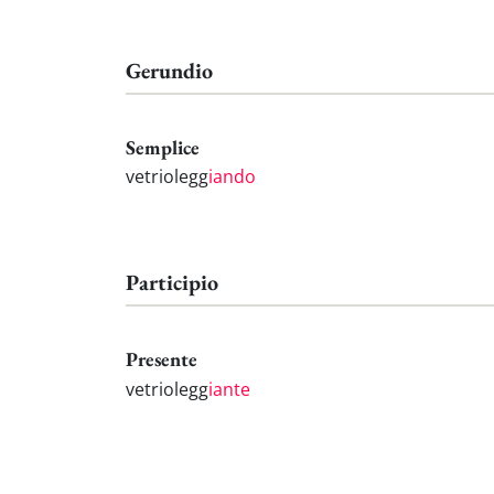
Gerundio
Semplice
vetriolegg
iando
Participio
Presente
vetriolegg
iante