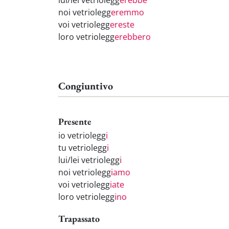
lui/lei vetriolegg
erebbe
noi vetriolegg
eremmo
voi vetriolegg
ereste
loro vetriolegg
erebbero
Congiuntivo
Presente
io vetriolegg
i
tu vetriolegg
i
lui/lei vetriolegg
i
noi vetriolegg
iamo
voi vetriolegg
iate
loro vetriolegg
ino
Trapassato