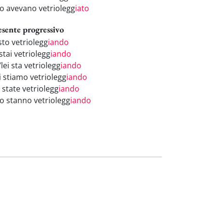
ro avevano vetriolegg
iato
esente progressivo
sto vetriolegg
iando
stai vetriolegg
iando
/lei sta vetriolegg
iando
i stiamo vetriolegg
iando
 state vetriolegg
iando
ro stanno vetriolegg
iando