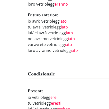
loro vetriolegg
eranno
Futuro anteriore
io avrò vetriolegg
iato
tu avrai vetriolegg
iato
lui/lei avrà vetriolegg
iato
noi avremo vetriolegg
iato
voi avrete vetriolegg
iato
loro avranno vetriolegg
iato
Condizionale
Presente
io vetriolegg
erei
tu vetriolegg
eresti