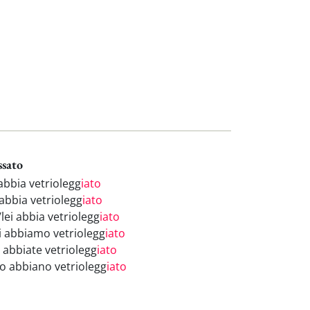
ssato
abbia vetriolegg
iato
 abbia vetriolegg
iato
/lei abbia vetriolegg
iato
i abbiamo vetriolegg
iato
i abbiate vetriolegg
iato
ro abbiano vetriolegg
iato