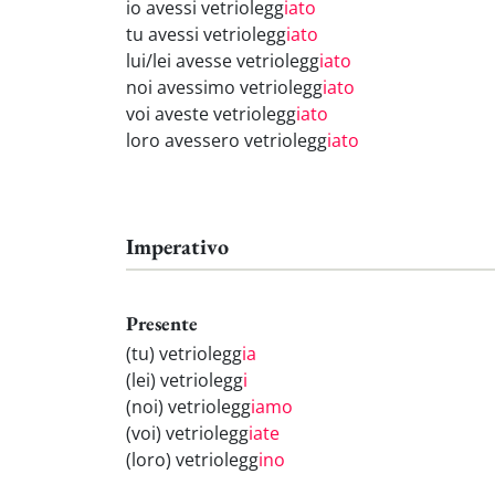
io avessi vetriolegg
iato
tu avessi vetriolegg
iato
lui/lei avesse vetriolegg
iato
noi avessimo vetriolegg
iato
voi aveste vetriolegg
iato
loro avessero vetriolegg
iato
Imperativo
Presente
(tu) vetriolegg
ia
(lei) vetriolegg
i
(noi) vetriolegg
iamo
(voi) vetriolegg
iate
(loro) vetriolegg
ino