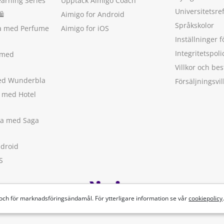
earning Series
Upptäck Aimigo Coach
Universitetsre
🛍
Aimigo for Android
Språkskolor
ka med Perfume
Aimigo for iOS
Inställninger f
Integritetspoli
 med
Villkor och b
med Wunderbla
Försäljningsvil
a med Hotel
ska med Saga
ndroid
S
 och för marknadsföringsändamål. För ytterligare information se vår
cookiepolicy