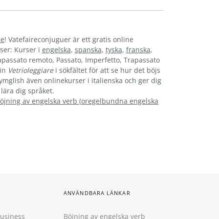
ne
! Vatefaireconjuguer är ett gratis online
ser: Kurser i
engelska
,
spanska
,
tyska
,
franska
,
rapassato remoto, Passato, Imperfetto, Trapassato
 in
Vetrioleggiare
i sökfältet för att se hur det böjs
Gymglish även onlinekurser i italienska och ger dig
 lära dig språket.
öjning av engelska verb
(
oregelbundna engelska
ANVÄNDBARA LÄNKAR
Business
Böjning av engelska verb