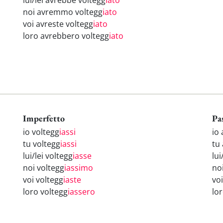
lui/lei avrebbe voltegg
iato
noi avremmo voltegg
iato
voi avreste voltegg
iato
loro avrebbero voltegg
iato
Imperfetto
Pa
io voltegg
iassi
io
tu voltegg
iassi
tu
lui/lei voltegg
iasse
lui
noi voltegg
iassimo
no
voi voltegg
iaste
vo
loro voltegg
iassero
lo