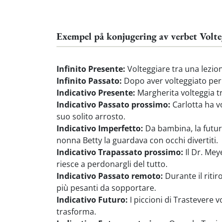
Exempel på konjugering av verbet Volte
Infinito Presente:
Volteggiare tra una lezio
Infinito Passato:
Dopo aver volteggiato per 
Indicativo Presente:
Margherita volteggia tr
Indicativo Passato prossimo:
Carlotta ha vo
suo solito arrosto.
Indicativo Imperfetto:
Da bambina, la futura
nonna Betty la guardava con occhi divertiti.
Indicativo Trapassato prossimo:
Il Dr. Mey
riesce a perdonargli del tutto.
Indicativo Passato remoto:
Durante il ritir
più pesanti da sopportare.
Indicativo Futuro:
I piccioni di Trastevere v
trasforma.