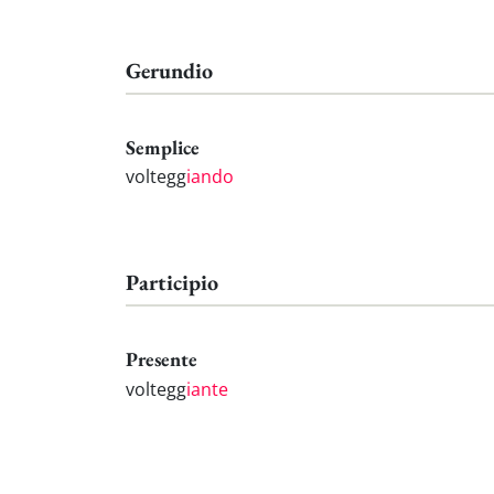
Gerundio
Semplice
voltegg
iando
Participio
Presente
voltegg
iante