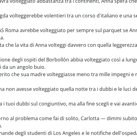
rà volteggiato abbastanza tra i continenti, Anna spera che
a volteggerebbe volentieri tra un corso d'italiano e una se
'AS Roma avrebbe volteggiato per sempre sul parquet se Ann
a.
 che la vita di Anna volteggi davvero con quella leggerezza
zione degli ospiti del Borbollón abbia volteggiato così a l
i da un angolo buio.
erito che sua madre volteggiasse meno tra mille impegni e
a non avesse volteggiato quella notte tra i dubbi e le luci 
 i tuoi dubbi sul congiuntivo, ma alla fine scegli e vai avant
rno al problema come fai di solito, Carlotta — dimmi subito 
.
ande degli studenti di Los Angeles e le notifiche dell'ospe