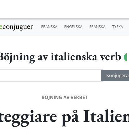
FRANSKA
ENGELSKA
SPANSKA
TYSKA
Böjning av italienska verb
BÖJNING AV VERBET
teggiare på Italie