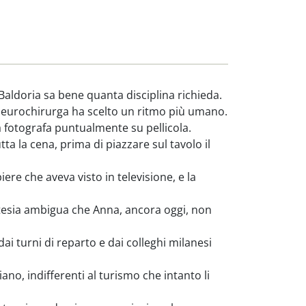
Baldoria sa bene quanta disciplina richieda.
a neurochirurga ha scelto un ritmo più umano.
a fotografa puntualmente su pellicola.
a la cena, prima di piazzare sul tavolo il
re che aveva visto in televisione, e la
rtesia ambigua che Anna, ancora oggi, non
dai turni di reparto e dai colleghi milanesi
iano, indifferenti al turismo che intanto li