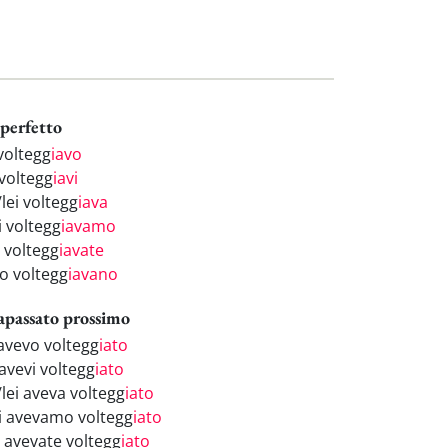
perfetto
voltegg
iavo
 voltegg
iavi
/lei voltegg
iava
i voltegg
iavamo
i voltegg
iavate
ro voltegg
iavano
apassato prossimo
 avevo voltegg
iato
avevi voltegg
iato
/lei aveva voltegg
iato
i avevamo voltegg
iato
i avevate voltegg
iato