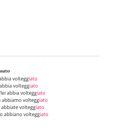
ssato
 abbia voltegg
iato
 abbia voltegg
iato
/lei abbia voltegg
iato
i abbiamo voltegg
iato
i abbiate voltegg
iato
ro abbiano voltegg
iato