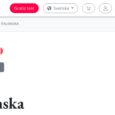
Gratis test
Svenska
ITALIENSKA
nska