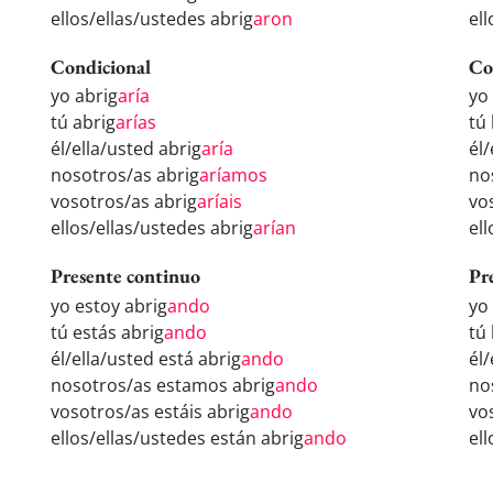
ellos/ellas/ustedes abrig
aron
el
Condicional
Co
yo abrig
aría
yo
tú abrig
arías
tú
él/ella/usted abrig
aría
él/
nosotros/as abrig
aríamos
no
vosotros/as abrig
aríais
vo
ellos/ellas/ustedes abrig
arían
el
Presente continuo
Pr
yo estoy abrig
ando
yo
tú estás abrig
ando
tú
él/ella/usted está abrig
ando
él
nosotros/as estamos abrig
ando
no
vosotros/as estáis abrig
ando
vo
ellos/ellas/ustedes están abrig
ando
el