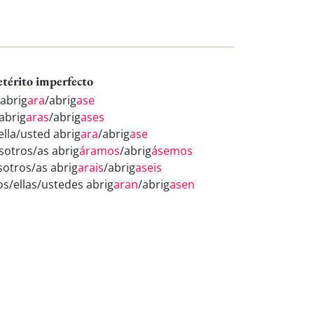
etérito imperfecto
 abrig
ara
/abrig
ase
 abrig
aras
/abrig
ases
ella/usted abrig
ara
/abrig
ase
sotros/as abrig
áramos
/abrig
ásemos
sotros/as abrig
arais
/abrig
aseis
los/ellas/ustedes abrig
aran
/abrig
asen