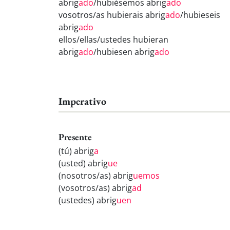
abrig
ado
/hubiésemos abrig
ado
vosotros/as hubierais abrig
ado
/hubieseis
abrig
ado
ellos/ellas/ustedes hubieran
abrig
ado
/hubiesen abrig
ado
Imperativo
Presente
(tú) abrig
a
(usted) abrig
ue
(nosotros/as) abrig
uemos
(vosotros/as) abrig
ad
(ustedes) abrig
uen