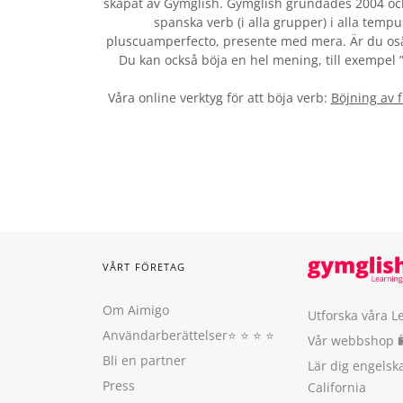
skapat av Gymglish. Gymglish grundades 2004 och 
spanska verb (i alla grupper) i alla tempu
pluscuamperfecto, presente med mera. Är du osä
Du kan också böja en hel mening, till exempel ”b
Våra online verktyg för att böja verb:
Böjning av 
VÅRT FÖRETAG
Om Aimigo
Utforska våra L
Användarberättelser
⭐️ ⭐️ ⭐️ ⭐️
Vår webbshop 
Bli en partner
Lär dig engels
Press
California