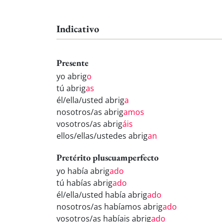
Indicativo
Presente
yo abrig
o
tú abrig
as
él/ella/usted abrig
a
nosotros/as abrig
amos
vosotros/as abrig
áis
ellos/ellas/ustedes abrig
an
Pretérito pluscuamperfecto
yo había abrig
ado
tú habías abrig
ado
él/ella/usted había abrig
ado
nosotros/as habíamos abrig
ado
vosotros/as habíais abrig
ado