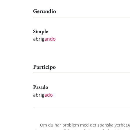
Gerundio
Simple
abrig
ando
Participo
Pasado
abrig
ado
Om du har problem med det spanska verbet
A