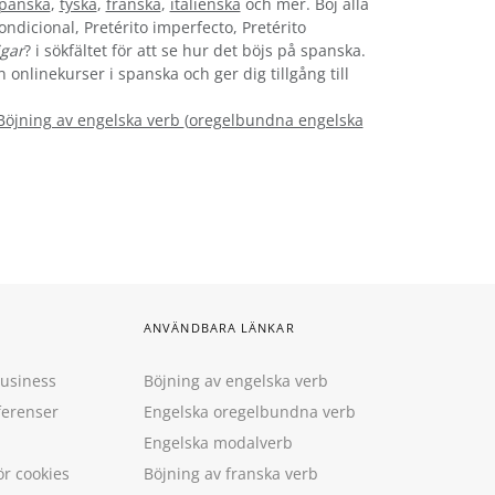
panska
,
tyska
,
franska
,
italienska
och mer. Böj alla
ondicional, Pretérito imperfecto, Pretérito
igar
? i sökfältet för att se hur det böjs på spanska.
 onlinekurser i spanska och ger dig tillgång till
Böjning av engelska verb
(
oregelbundna engelska
ANVÄNDBARA LÄNKAR
Business
Böjning av engelska verb
ferenser
Engelska oregelbundna verb
Engelska modalverb
ör cookies
Böjning av franska verb