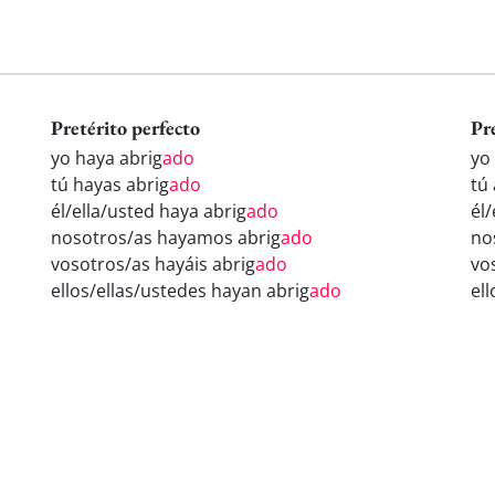
Pretérito perfecto
Pr
yo haya abrig
ado
yo
tú hayas abrig
ado
tú
él/ella/usted haya abrig
ado
él/
nosotros/as hayamos abrig
ado
no
vosotros/as hayáis abrig
ado
vo
ellos/ellas/ustedes hayan abrig
ado
el