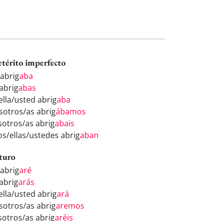
etérito imperfecto
 abrig
aba
 abrig
abas
ella/usted abrig
aba
sotros/as abrig
ábamos
sotros/as abrig
abais
los/ellas/ustedes abrig
aban
turo
 abrig
aré
 abrig
arás
ella/usted abrig
ará
sotros/as abrig
aremos
sotros/as abrig
aréis