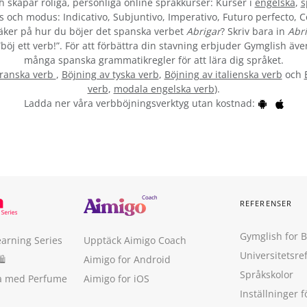
skapar roliga, personliga online språkkurser: Kurser i
engelska
,
s
s och modus: Indicativo, Subjuntivo, Imperativo, Futuro perfecto, C
ker på hur du böjer det spanska verbet
Abrigar
? Skriv bara in
Abr
öj ett verb!”. För att förbättra din stavning erbjuder Gymglish även
många spanska grammatikregler för att lära dig språket.
franska verb
,
Böjning av tyska verb
,
Böjning av italienska verb
och
verb
,
modala engelska verb
).
Ladda ner våra verbböjningsverktyg utan kostnad:
REFERENSER
Gymglish for 
earning Series
Upptäck Aimigo Coach
Universitetsre
🛍
Aimigo for Android
Språkskolor
ka med Perfume
Aimigo for iOS
Inställninger f