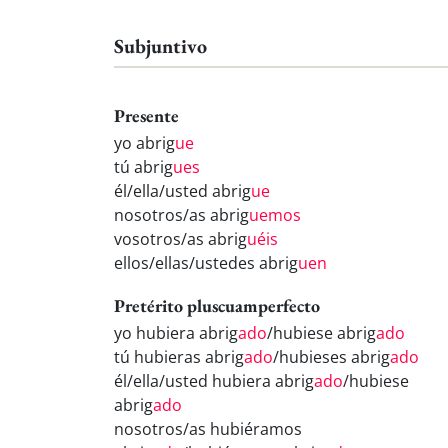
Subjuntivo
Presente
yo abrig
ue
tú abrig
ues
él/ella/usted abrig
ue
nosotros/as abrig
uemos
vosotros/as abrig
uéis
ellos/ellas/ustedes abrig
uen
Pretérito pluscuamperfecto
yo hubiera abrig
ado
/hubiese abrig
ado
tú hubieras abrig
ado
/hubieses abrig
ado
él/ella/usted hubiera abrig
ado
/hubiese
abrig
ado
nosotros/as hubiéramos