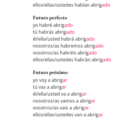
ellos/ellas/ustedes habían abrig
ado
Futuro perfecto
yo habré abrig
ado
tú habrás abrig
ado
él/ella/usted habrá abrig
ado
nosotros/as habremos abrig
ado
vosotros/as habréis abrig
ado
ellos/ellas/ustedes habrán abrig
ado
Futuro próximo
yo voy a abrig
ar
tú vas a abrig
ar
él/ella/usted va a abrig
ar
nosotros/as vamos a abrig
ar
vosotros/as vais a abrig
ar
ellos/ellas/ustedes van a abrig
ar