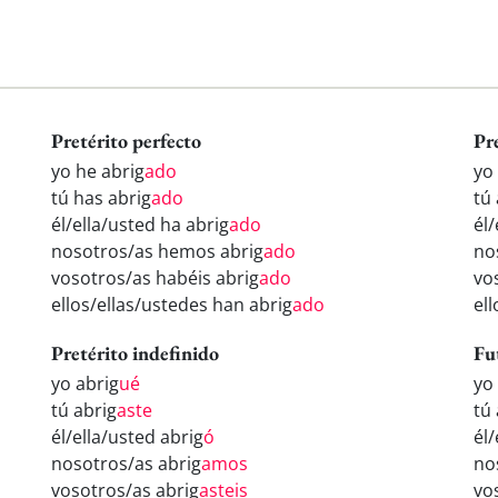
Pretérito perfecto
Pr
yo he abrig
ado
yo
tú has abrig
ado
tú
él/ella/usted ha abrig
ado
él/
nosotros/as hemos abrig
ado
no
vosotros/as habéis abrig
ado
vo
ellos/ellas/ustedes han abrig
ado
el
Pretérito indefinido
Fu
yo abrig
ué
yo
tú abrig
aste
tú
él/ella/usted abrig
ó
él/
nosotros/as abrig
amos
no
vosotros/as abrig
asteis
vo