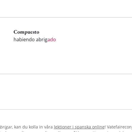
Compuesto
habiendo abrig
ado
brigar
, kan du kolla in våra
lektioner i spanska online
! Vatefairecon