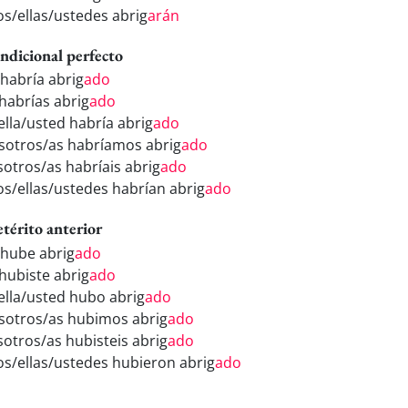
los/ellas/ustedes abrig
arán
ndicional perfecto
 habría abrig
ado
 habrías abrig
ado
ella/usted habría abrig
ado
sotros/as habríamos abrig
ado
sotros/as habríais abrig
ado
los/ellas/ustedes habrían abrig
ado
etérito anterior
 hube abrig
ado
 hubiste abrig
ado
/ella/usted hubo abrig
ado
sotros/as hubimos abrig
ado
sotros/as hubisteis abrig
ado
los/ellas/ustedes hubieron abrig
ado