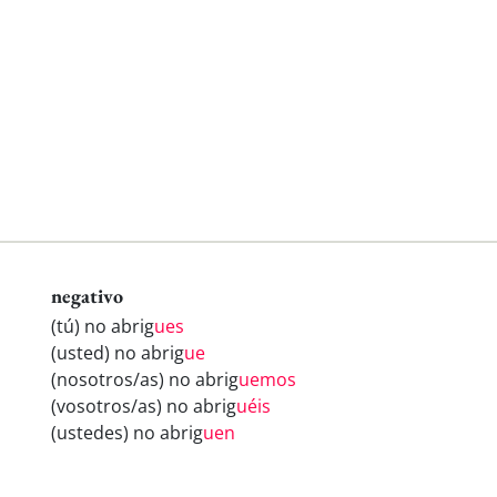
negativo
(tú) no abrig
ues
(usted) no abrig
ue
(nosotros/as) no abrig
uemos
(vosotros/as) no abrig
uéis
(ustedes) no abrig
uen