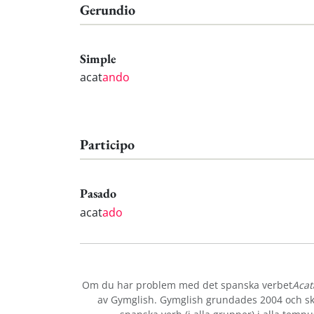
Gerundio
Simple
acat
ando
Participo
Pasado
acat
ado
Om du har problem med det spanska verbet
Acat
av Gymglish. Gymglish grundades 2004 och ska