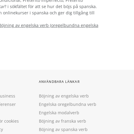
ondicional, Pretérito imperfecto, Pretérito
tar
? i sökfältet för att se hur det böjs på spanska.
 onlinekurser i spanska och ger dig tillgång till
Böjning av engelska verb
(
oregelbundna engelska
ANVÄNDBARA LÄNKAR
Business
Böjning av engelska verb
ferenser
Engelska oregelbundna verb
Engelska modalverb
ör cookies
Böjning av franska verb
cy
Böjning av spanska verb