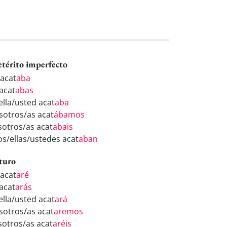
etérito imperfecto
 acat
aba
 acat
abas
ella/usted acat
aba
sotros/as acat
ábamos
sotros/as acat
abais
los/ellas/ustedes acat
aban
turo
 acat
aré
 acat
arás
ella/usted acat
ará
sotros/as acat
aremos
sotros/as acat
aréis