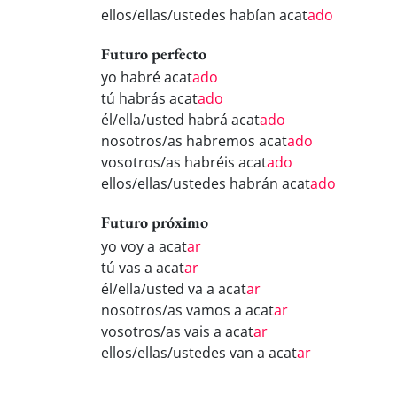
ellos/ellas/ustedes habían acat
ado
Futuro perfecto
yo habré acat
ado
tú habrás acat
ado
él/ella/usted habrá acat
ado
nosotros/as habremos acat
ado
vosotros/as habréis acat
ado
ellos/ellas/ustedes habrán acat
ado
Futuro próximo
yo voy a acat
ar
tú vas a acat
ar
él/ella/usted va a acat
ar
nosotros/as vamos a acat
ar
vosotros/as vais a acat
ar
ellos/ellas/ustedes van a acat
ar