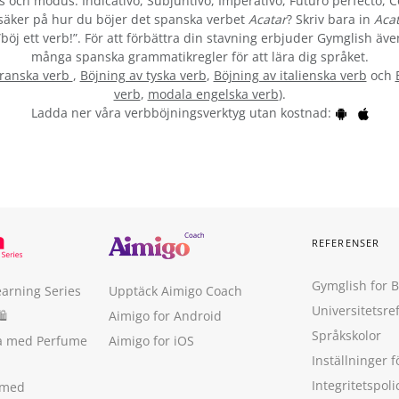
s och modus: Indicativo, Subjuntivo, Imperativo, Futuro perfecto, C
äker på hur du böjer det spanska verbet
Acatar
? Skriv bara in
Aca
öj ett verb!”. För att förbättra din stavning erbjuder Gymglish även
många spanska grammatikregler för att lära dig språket.
franska verb
,
Böjning av tyska verb
,
Böjning av italienska verb
och
verb
,
modala engelska verb
).
Ladda ner våra verbböjningsverktyg utan kostnad:
REFERENSER
Gymglish for 
earning Series
Upptäck Aimigo Coach
Universitetsre
🛍
Aimigo for Android
Språkskolor
ka med Perfume
Aimigo for iOS
Inställninger f
Integritetspoli
 med