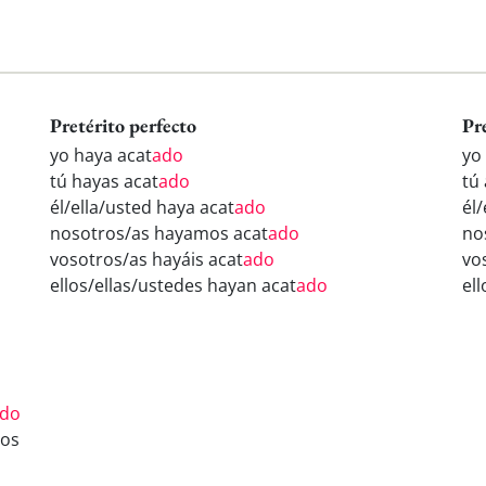
Pretérito perfecto
Pr
yo haya acat
ado
yo
tú hayas acat
ado
tú
él/ella/usted haya acat
ado
él/
nosotros/as hayamos acat
ado
no
vosotros/as hayáis acat
ado
vo
ellos/ellas/ustedes hayan acat
ado
el
do
os