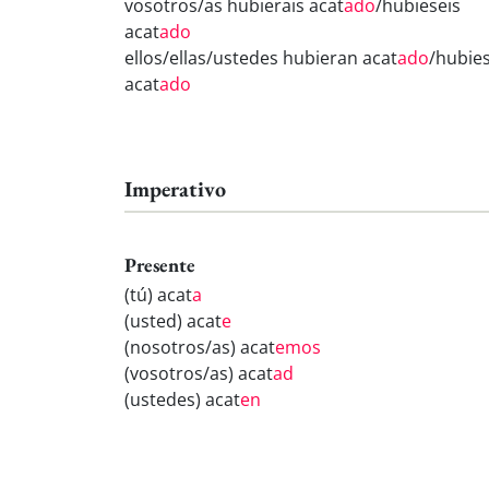
vosotros/as hubierais acat
ado
/hubieseis
acat
ado
ellos/ellas/ustedes hubieran acat
ado
/hubie
acat
ado
Imperativo
Presente
(tú) acat
a
(usted) acat
e
(nosotros/as) acat
emos
(vosotros/as) acat
ad
(ustedes) acat
en