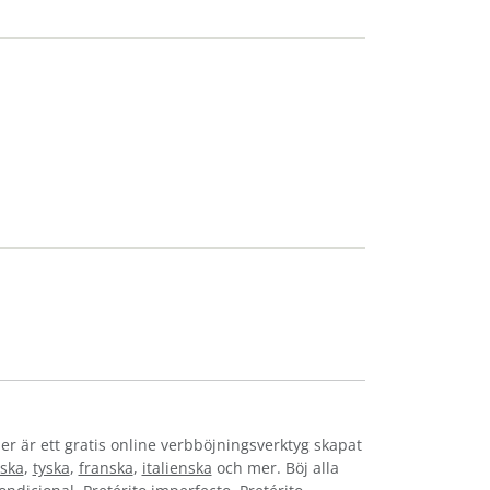
er är ett gratis online verbböjningsverktyg skapat
ska
,
tyska
,
franska
,
italienska
och mer. Böj alla