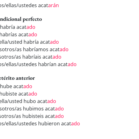
los/ellas/ustedes acat
arán
ndicional perfecto
 habría acat
ado
 habrías acat
ado
ella/usted habría acat
ado
sotros/as habríamos acat
ado
sotros/as habríais acat
ado
los/ellas/ustedes habrían acat
ado
etérito anterior
 hube acat
ado
 hubiste acat
ado
/ella/usted hubo acat
ado
sotros/as hubimos acat
ado
sotros/as hubisteis acat
ado
los/ellas/ustedes hubieron acat
ado