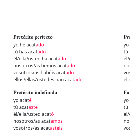
Pretérito perfecto
Pr
yo he acat
ado
yo
tú has acat
ado
tú
él/ella/usted ha acat
ado
él/
nosotros/as hemos acat
ado
no
vosotros/as habéis acat
ado
vo
ellos/ellas/ustedes han acat
ado
el
Pretérito indefinido
Fu
yo acat
é
yo
tú acat
aste
tú
él/ella/usted acat
ó
él/
nosotros/as acat
amos
no
vosotros/as acat
asteis
vo