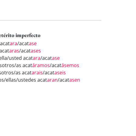
etérito imperfecto
 acat
ara
/acat
ase
 acat
aras
/acat
ases
ella/usted acat
ara
/acat
ase
sotros/as acat
áramos
/acat
ásemos
sotros/as acat
arais
/acat
aseis
los/ellas/ustedes acat
aran
/acat
asen