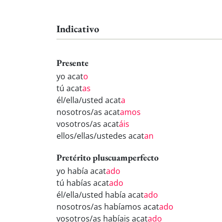
Indicativo
Presente
yo acat
o
tú acat
as
él/ella/usted acat
a
nosotros/as acat
amos
vosotros/as acat
áis
ellos/ellas/ustedes acat
an
Pretérito pluscuamperfecto
yo había acat
ado
tú habías acat
ado
él/ella/usted había acat
ado
nosotros/as habíamos acat
ado
vosotros/as habíais acat
ado