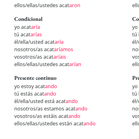
ellos/ellas/ustedes acat
aron
el
Condicional
Co
yo acat
aría
yo
tú acat
arías
tú
él/ella/usted acat
aría
él/
nosotros/as acat
aríamos
no
vosotros/as acat
aríais
vo
ellos/ellas/ustedes acat
arían
el
Presente continuo
Pr
yo estoy acat
ando
yo
tú estás acat
ando
tú
él/ella/usted está acat
ando
él
nosotros/as estamos acat
ando
no
vosotros/as estáis acat
ando
vo
ellos/ellas/ustedes están acat
ando
el