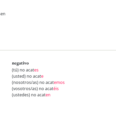
sen
negativo
(tú) no acat
es
(usted) no acat
e
(nosotros/as) no acat
emos
(vosotros/as) no acat
éis
(ustedes) no acat
en