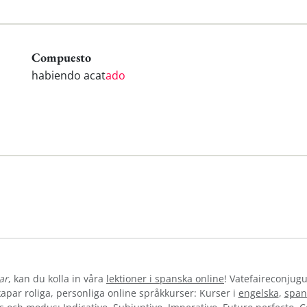
Compuesto
habiendo acat
ado
ar
, kan du kolla in våra
lektioner i spanska online
! Vatefaireconjugu
par roliga, personliga online språkkurser: Kurser i
engelska
,
span