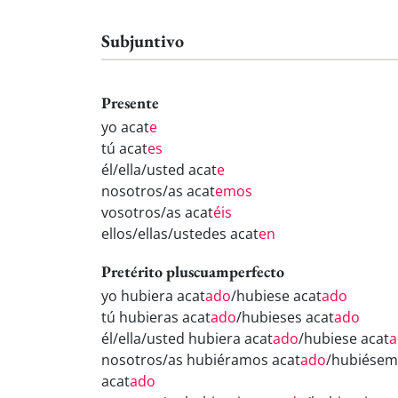
Subjuntivo
Presente
yo acat
e
tú acat
es
él/ella/usted acat
e
nosotros/as acat
emos
vosotros/as acat
éis
ellos/ellas/ustedes acat
en
Pretérito pluscuamperfecto
yo hubiera acat
ado
/hubiese acat
ado
tú hubieras acat
ado
/hubieses acat
ado
él/ella/usted hubiera acat
ado
/hubiese acat
a
nosotros/as hubiéramos acat
ado
/hubiésem
acat
ado