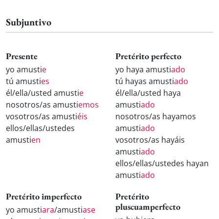
Subjuntivo
Presente
Pretérito perfecto
yo amusti
e
yo haya amusti
ado
tú amusti
es
tú hayas amusti
ado
él/ella/usted amusti
e
él/ella/usted haya
nosotros/as amusti
emos
amusti
ado
vosotros/as amusti
éis
nosotros/as hayamos
ellos/ellas/ustedes
amusti
ado
amusti
en
vosotros/as hayáis
amusti
ado
ellos/ellas/ustedes hayan
amusti
ado
Pretérito imperfecto
Pretérito
pluscuamperfecto
yo amusti
ara
/amusti
ase