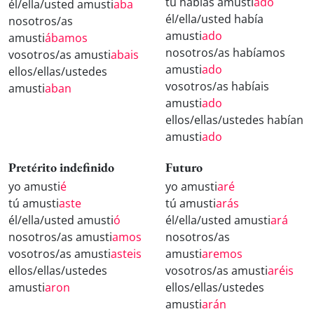
tú habías amusti
ado
él/ella/usted amusti
aba
él/ella/usted había
nosotros/as
amusti
ado
amusti
ábamos
nosotros/as habíamos
vosotros/as amusti
abais
amusti
ado
ellos/ellas/ustedes
vosotros/as habíais
amusti
aban
amusti
ado
ellos/ellas/ustedes habían
amusti
ado
Pretérito indefinido
Futuro
yo amusti
é
yo amusti
aré
tú amusti
aste
tú amusti
arás
él/ella/usted amusti
ó
él/ella/usted amusti
ará
nosotros/as amusti
amos
nosotros/as
vosotros/as amusti
asteis
amusti
aremos
ellos/ellas/ustedes
vosotros/as amusti
aréis
amusti
aron
ellos/ellas/ustedes
amusti
arán