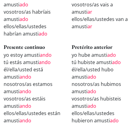
amusti
ado
vosotros/as vais a
vosotros/as habríais
amusti
ar
amusti
ado
ellos/ellas/ustedes van a
ellos/ellas/ustedes
amusti
ar
habrían amusti
ado
Presente continuo
Pretérito anterior
yo estoy amusti
ando
yo hube amusti
ado
tú estás amusti
ando
tú hubiste amusti
ado
él/ella/usted está
él/ella/usted hubo
amusti
ando
amusti
ado
nosotros/as estamos
nosotros/as hubimos
amusti
ando
amusti
ado
vosotros/as estáis
vosotros/as hubisteis
amusti
ando
amusti
ado
ellos/ellas/ustedes están
ellos/ellas/ustedes
amusti
ando
hubieron amusti
ado