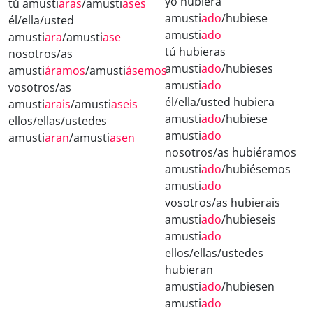
yo hubiera
tú amusti
aras
/amusti
ases
amusti
ado
/hubiese
él/ella/usted
amusti
ado
amusti
ara
/amusti
ase
tú hubieras
nosotros/as
amusti
ado
/hubieses
amusti
áramos
/amusti
ásemos
amusti
ado
vosotros/as
él/ella/usted hubiera
amusti
arais
/amusti
aseis
amusti
ado
/hubiese
ellos/ellas/ustedes
amusti
ado
amusti
aran
/amusti
asen
nosotros/as hubiéramos
amusti
ado
/hubiésemos
amusti
ado
vosotros/as hubierais
amusti
ado
/hubieseis
amusti
ado
ellos/ellas/ustedes
hubieran
amusti
ado
/hubiesen
amusti
ado