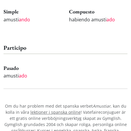
Simple
Compuesto
amusti
ando
habiendo amusti
ado
Participo
Pasado
amusti
ado
Om du har problem med det spanska verbet
Amustiar
, kan du
kolla in våra
lektioner i spanska online
! Vatefaireconjuguer är
ett gratis online verbböjningsverktyg skapat av Gymglish.
Gymglish grundades 2004 och skapar roliga, personliga online
språkkurser: Kurser i
engelska
,
spanska
,
tyska
,
franska
,