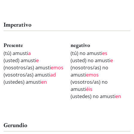
Imperativo
Presente
negativo
(tú) amusti
a
(tú) no amusti
es
(usted) amusti
e
(usted) no amusti
e
(nosotros/as) amusti
emos
(nosotros/as) no
(vosotros/as) amusti
ad
amusti
emos
(ustedes) amusti
en
(vosotros/as) no
amusti
éis
(ustedes) no amusti
en
Gerundio