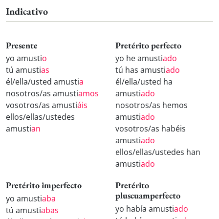
Indicativo
Presente
Pretérito perfecto
yo amusti
o
yo he amusti
ado
tú amusti
as
tú has amusti
ado
él/ella/usted amusti
a
él/ella/usted ha
nosotros/as amusti
amos
amusti
ado
vosotros/as amusti
áis
nosotros/as hemos
ellos/ellas/ustedes
amusti
ado
amusti
an
vosotros/as habéis
amusti
ado
ellos/ellas/ustedes han
amusti
ado
Pretérito imperfecto
Pretérito
pluscuamperfecto
yo amusti
aba
yo había amusti
ado
tú amusti
abas