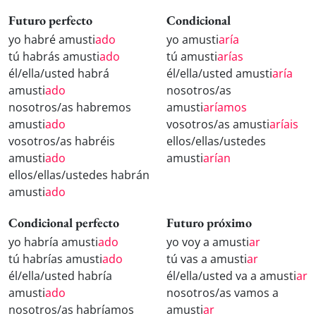
Futuro perfecto
Condicional
yo habré amusti
ado
yo amusti
aría
tú habrás amusti
ado
tú amusti
arías
él/ella/usted habrá
él/ella/usted amusti
aría
amusti
ado
nosotros/as
nosotros/as habremos
amusti
aríamos
amusti
ado
vosotros/as amusti
aríais
vosotros/as habréis
ellos/ellas/ustedes
amusti
ado
amusti
arían
ellos/ellas/ustedes habrán
amusti
ado
Condicional perfecto
Futuro próximo
yo habría amusti
ado
yo voy a amusti
ar
tú habrías amusti
ado
tú vas a amusti
ar
él/ella/usted habría
él/ella/usted va a amusti
ar
amusti
ado
nosotros/as vamos a
nosotros/as habríamos
amusti
ar