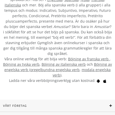
italienska
och mer. Böj alla spanska verb (i alla grupper) i alla
tempus och modus: Indicativo, Subjuntivo, Imperativo, Futuro
perfecto, Condicional, Pretérito imperfecto, Pretérito
pluscuamperfecto, presente med mera. Är du osäker på hur
du böjer det spanska verbet
Amustiar
? Skriv bara in
Amustiar
?
i sökfältet för att se hur det böjs på spanska. Du kan också böja
en hel mening, till exempel ”böj ett verb!”. För att förbättra din
stavning erbjuder Gymglish även onlinekurser i spanska och
ger dig tillgång till många spanska grammatikregler för att lära
dig språket.
Våra online verktyg för att böja verb:
Böjning av franska verb
,
Böjning av tyska verb
,
Böjning av italienska verb
och
Böjning av
engelska verb
(
oregelbundna engelska verb
,
modala engelska
verb
).
Ladda ner våra verbböjningsverktyg utan kostnad:
VÅRT FÖRETAG