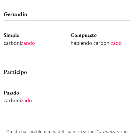
Gerundio
Simple
Compuesto
carboni
zando
habiendo carboni
zado
Participo
Pasado
carboni
zado
Om du har problem med det spanska verbet
Carbonizar
, kan