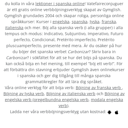
du kolla in våra
lektioner i spanska online
! Vatefaireconjuguer
är ett gratis online verbböjningsverktyg skapat av Gymglish.
Gymglish grundades 2004 och skapar roliga, personliga online
språkkurser: Kurser i
engelska
,
spanska
,
tyska
,
franska
,
italienska
och mer. Böj alla spanska verb (i alla grupper) i alla
tempus och modus: Indicativo, Subjuntivo, Imperativo, Futuro
perfecto, Condicional, Pretérito imperfecto, Pretérito
pluscuamperfecto, presente med mera. Är du osäker på hur
du böjer det spanska verbet
Carbonizar
? Skriv bara in
Carbonizar
? i sökfältet för att se hur det böjs på spanska. Du
kan också böja en hel mening, till exempel ”böj ett verb!”. För
att förbättra din stavning erbjuder Gymglish även onlinekurser
i spanska och ger dig tillgång till många spanska
grammatikregler för att lära dig språket.
Våra online verktyg för att böja verb:
Böjning av franska verb
,
Böjning av tyska verb
,
Böjning av italienska verb
och
Böjning av
engelska verb
(
oregelbundna engelska verb
,
modala engelska
verb
).
Ladda ner våra verbböjningsverktyg utan kostnad: