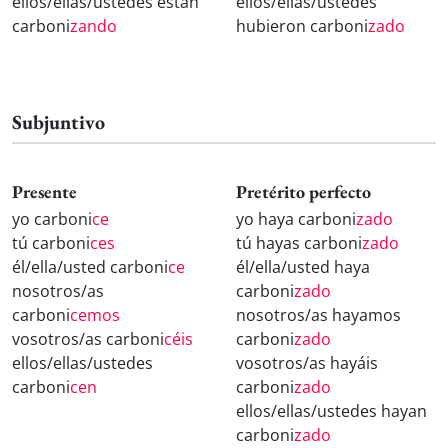
ellos/ellas/ustedes están
ellos/ellas/ustedes
carboni
zando
hubieron carboni
zado
Subjuntivo
Presente
Pretérito perfecto
yo carboni
ce
yo haya carboni
zado
tú carboni
ces
tú hayas carboni
zado
él/ella/usted carboni
ce
él/ella/usted haya
nosotros/as
carboni
zado
carboni
cemos
nosotros/as hayamos
vosotros/as carboni
céis
carboni
zado
ellos/ellas/ustedes
vosotros/as hayáis
carboni
cen
carboni
zado
ellos/ellas/ustedes hayan
carboni
zado