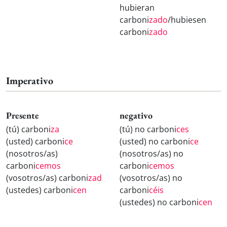
hubieran
carboni
zado
/hubiesen
carboni
zado
Imperativo
Presente
negativo
(tú) carboni
za
(tú) no carboni
ces
(usted) carboni
ce
(usted) no carboni
ce
(nosotros/as)
(nosotros/as) no
carboni
cemos
carboni
cemos
(vosotros/as) carboni
zad
(vosotros/as) no
(ustedes) carboni
cen
carboni
céis
(ustedes) no carboni
cen