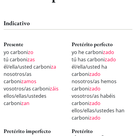
Indicativo
Presente
Pretérito perfecto
yo carboni
zo
yo he carboni
zado
tú carboni
zas
tú has carboni
zado
él/ella/usted carboni
za
él/ella/usted ha
nosotros/as
carboni
zado
carboni
zamos
nosotros/as hemos
vosotros/as carboni
záis
carboni
zado
ellos/ellas/ustedes
vosotros/as habéis
carboni
zan
carboni
zado
ellos/ellas/ustedes han
carboni
zado
Pretérito imperfecto
Pretérito