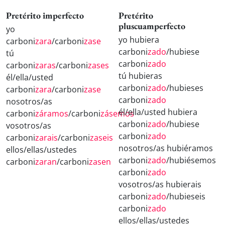
Pretérito imperfecto
Pretérito
pluscuamperfecto
yo
yo hubiera
carboni
zara
/carboni
zase
carboni
zado
/hubiese
tú
carboni
zado
carboni
zaras
/carboni
zases
tú hubieras
él/ella/usted
carboni
zado
/hubieses
carboni
zara
/carboni
zase
carboni
zado
nosotros/as
él/ella/usted hubiera
carboni
záramos
/carboni
zásemos
carboni
zado
/hubiese
vosotros/as
carboni
zado
carboni
zarais
/carboni
zaseis
nosotros/as hubiéramos
ellos/ellas/ustedes
carboni
zado
/hubiésemos
carboni
zaran
/carboni
zasen
carboni
zado
vosotros/as hubierais
carboni
zado
/hubieseis
carboni
zado
ellos/ellas/ustedes