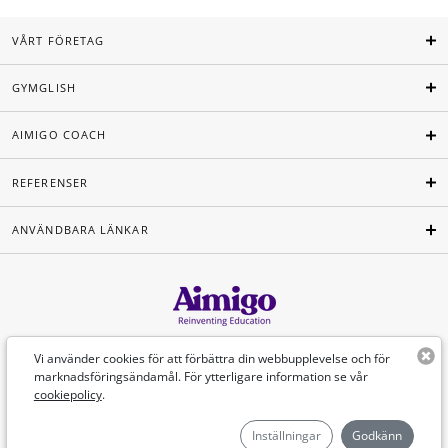
VÅRT FÖRETAG
GYMGLISH
AIMIGO COACH
REFERENSER
ANVÄNDBARA LÄNKAR
Svenska
Vi använder cookies för att förbättra din webbupplevelse och för
marknadsföringsändamål. För ytterligare information se vår
cookiepolicy
.
©Aimigo 2026
Inställningar
Godkänn