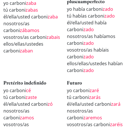
pluscuamperfecto
yo carboni
zaba
yo había carboni
zado
tú carboni
zabas
tú habías carboni
zado
él/ella/usted carboni
zaba
él/ella/usted había
nosotros/as
carboni
zado
carboni
zábamos
nosotros/as habíamos
vosotros/as carboni
zabais
carboni
zado
ellos/ellas/ustedes
vosotros/as habíais
carboni
zaban
carboni
zado
ellos/ellas/ustedes habían
carboni
zado
Pretérito indefinido
Futuro
yo carboni
cé
yo carboni
zaré
tú carboni
zaste
tú carboni
zarás
él/ella/usted carboni
zó
él/ella/usted carboni
zará
nosotros/as
nosotros/as
carboni
zamos
carboni
zaremos
vosotros/as
vosotros/as carboni
zaréis