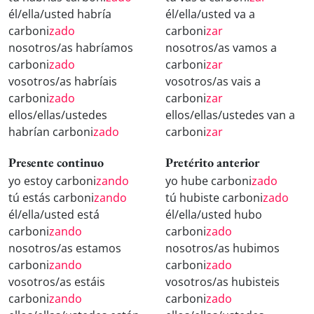
él/ella/usted habría
él/ella/usted va a
carboni
zado
carboni
zar
nosotros/as habríamos
nosotros/as vamos a
carboni
zado
carboni
zar
vosotros/as habríais
vosotros/as vais a
carboni
zado
carboni
zar
ellos/ellas/ustedes
ellos/ellas/ustedes van a
habrían carboni
zado
carboni
zar
Presente continuo
Pretérito anterior
yo estoy carboni
zando
yo hube carboni
zado
tú estás carboni
zando
tú hubiste carboni
zado
él/ella/usted está
él/ella/usted hubo
carboni
zando
carboni
zado
nosotros/as estamos
nosotros/as hubimos
carboni
zando
carboni
zado
vosotros/as estáis
vosotros/as hubisteis
carboni
zando
carboni
zado