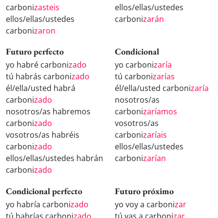
carboni
zasteis
ellos/ellas/ustedes
ellos/ellas/ustedes
carboni
zarán
carboni
zaron
Futuro perfecto
Condicional
yo habré carboni
zado
yo carboni
zaría
tú habrás carboni
zado
tú carboni
zarías
él/ella/usted habrá
él/ella/usted carboni
zaría
carboni
zado
nosotros/as
nosotros/as habremos
carboni
zaríamos
carboni
zado
vosotros/as
vosotros/as habréis
carboni
zaríais
carboni
zado
ellos/ellas/ustedes
ellos/ellas/ustedes habrán
carboni
zarían
carboni
zado
Condicional perfecto
Futuro próximo
yo habría carboni
zado
yo voy a carboni
zar
tú habrías carboni
zado
tú vas a carboni
zar