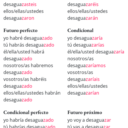
desagua
zasteis
desagua
zaréis
ellos/ellas/ustedes
ellos/ellas/ustedes
desagua
zaron
desagua
zarán
Futuro perfecto
Condicional
yo habré desagua
zado
yo desagua
zaría
tú habrás desagua
zado
tú desagua
zarías
él/ella/usted habrá
él/ella/usted desagua
zaría
desagua
zado
nosotros/as
nosotros/as habremos
desagua
zaríamos
desagua
zado
vosotros/as
vosotros/as habréis
desagua
zaríais
desagua
zado
ellos/ellas/ustedes
ellos/ellas/ustedes habrán
desagua
zarían
desagua
zado
Condicional perfecto
Futuro próximo
yo habría desagua
zado
yo voy a desagua
zar
tú habrías desagua
zado
tú vas a desagua
zar