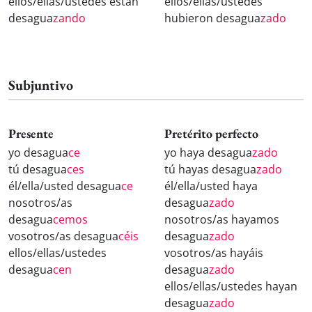
ellos/ellas/ustedes están
ellos/ellas/ustedes
desagua
zando
hubieron desagua
zado
Subjuntivo
Presente
Pretérito perfecto
yo desagua
ce
yo haya desagua
zado
tú desagua
ces
tú hayas desagua
zado
él/ella/usted desagua
ce
él/ella/usted haya
nosotros/as
desagua
zado
desagua
cemos
nosotros/as hayamos
vosotros/as desagua
céis
desagua
zado
ellos/ellas/ustedes
vosotros/as hayáis
desagua
cen
desagua
zado
ellos/ellas/ustedes hayan
desagua
zado