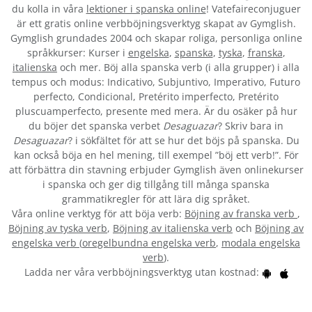
du kolla in våra
lektioner i spanska online
! Vatefaireconjuguer
är ett gratis online verbböjningsverktyg skapat av Gymglish.
Gymglish grundades 2004 och skapar roliga, personliga online
språkkurser: Kurser i
engelska
,
spanska
,
tyska
,
franska
,
italienska
och mer. Böj alla spanska verb (i alla grupper) i alla
tempus och modus: Indicativo, Subjuntivo, Imperativo, Futuro
perfecto, Condicional, Pretérito imperfecto, Pretérito
pluscuamperfecto, presente med mera. Är du osäker på hur
du böjer det spanska verbet
Desaguazar
? Skriv bara in
Desaguazar
? i sökfältet för att se hur det böjs på spanska. Du
kan också böja en hel mening, till exempel ”böj ett verb!”. För
att förbättra din stavning erbjuder Gymglish även onlinekurser
i spanska och ger dig tillgång till många spanska
grammatikregler för att lära dig språket.
Våra online verktyg för att böja verb:
Böjning av franska verb
,
Böjning av tyska verb
,
Böjning av italienska verb
och
Böjning av
engelska verb
(
oregelbundna engelska verb
,
modala engelska
verb
).
Ladda ner våra verbböjningsverktyg utan kostnad: