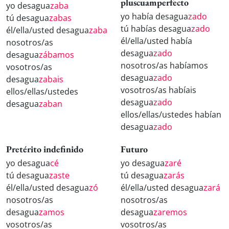
pluscuamperfecto
yo desagua
zaba
yo había desagua
zado
tú desagua
zabas
tú habías desagua
zado
él/ella/usted desagua
zaba
él/ella/usted había
nosotros/as
desagua
zado
desagua
zábamos
nosotros/as habíamos
vosotros/as
desagua
zado
desagua
zabais
vosotros/as habíais
ellos/ellas/ustedes
desagua
zado
desagua
zaban
ellos/ellas/ustedes habían
desagua
zado
Pretérito indefinido
Futuro
yo desagua
cé
yo desagua
zaré
tú desagua
zaste
tú desagua
zarás
él/ella/usted desagua
zó
él/ella/usted desagua
zará
nosotros/as
nosotros/as
desagua
zamos
desagua
zaremos
vosotros/as
vosotros/as