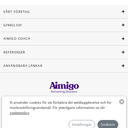
VÅRT FÖRETAG
GYMGLISH
AIMIGO COACH
REFERENSER
ANVÄNDBARA LÄNKAR
Svenska
Vi använder cookies för att förbättra din webbupplevelse och för
marknadsföringsändamål. För ytterligare information se vår
cookiepolicy
.
©Aimigo 2026
Inställningar
Godkänn