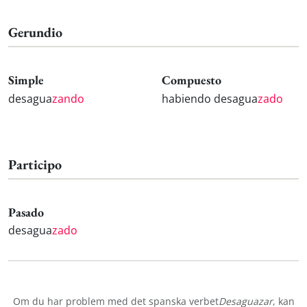
Gerundio
Simple
Compuesto
desagua
zando
habiendo desagua
zado
Participo
Pasado
desagua
zado
Om du har problem med det spanska verbet
Desaguazar
, kan