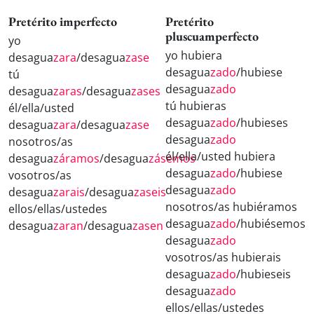
Pretérito imperfecto
Pretérito
pluscuamperfecto
yo
yo hubiera
desagua
zara
/desagua
zase
desagua
zado
/hubiese
tú
desagua
zado
desagua
zaras
/desagua
zases
tú hubieras
él/ella/usted
desagua
zado
/hubieses
desagua
zara
/desagua
zase
desagua
zado
nosotros/as
él/ella/usted hubiera
desagua
záramos
/desagua
zásemos
desagua
zado
/hubiese
vosotros/as
desagua
zado
desagua
zarais
/desagua
zaseis
nosotros/as hubiéramos
ellos/ellas/ustedes
desagua
zado
/hubiésemos
desagua
zaran
/desagua
zasen
desagua
zado
vosotros/as hubierais
desagua
zado
/hubieseis
desagua
zado
ellos/ellas/ustedes