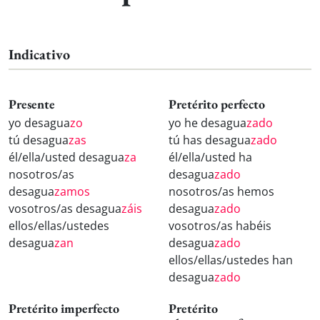
Indicativo
Presente
Pretérito perfecto
yo desagua
zo
yo he desagua
zado
tú desagua
zas
tú has desagua
zado
él/ella/usted desagua
za
él/ella/usted ha
nosotros/as
desagua
zado
desagua
zamos
nosotros/as hemos
vosotros/as desagua
záis
desagua
zado
ellos/ellas/ustedes
vosotros/as habéis
desagua
zan
desagua
zado
ellos/ellas/ustedes han
desagua
zado
Pretérito imperfecto
Pretérito