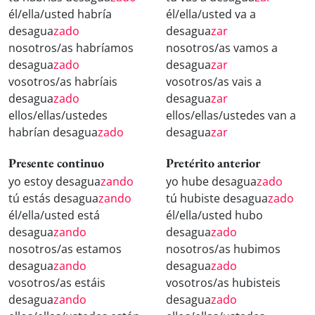
él/ella/usted habría
él/ella/usted va a
desagua
zado
desagua
zar
nosotros/as habríamos
nosotros/as vamos a
desagua
zado
desagua
zar
vosotros/as habríais
vosotros/as vais a
desagua
zado
desagua
zar
ellos/ellas/ustedes
ellos/ellas/ustedes van a
habrían desagua
zado
desagua
zar
Presente continuo
Pretérito anterior
yo estoy desagua
zando
yo hube desagua
zado
tú estás desagua
zando
tú hubiste desagua
zado
él/ella/usted está
él/ella/usted hubo
desagua
zando
desagua
zado
nosotros/as estamos
nosotros/as hubimos
desagua
zando
desagua
zado
vosotros/as estáis
vosotros/as hubisteis
desagua
zando
desagua
zado