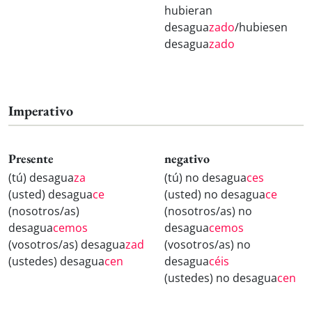
hubieran
desagua
zado
/hubiesen
desagua
zado
Imperativo
Presente
negativo
(tú) desagua
za
(tú) no desagua
ces
(usted) desagua
ce
(usted) no desagua
ce
(nosotros/as)
(nosotros/as) no
desagua
cemos
desagua
cemos
(vosotros/as) desagua
zad
(vosotros/as) no
(ustedes) desagua
cen
desagua
céis
(ustedes) no desagua
cen