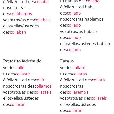
tú habías desc
ollado
él/ella/usted desc
ollaba
él/ella/usted había
nosotros/as
desc
ollado
desc
ollábamos
nosotros/as habíamos
vosotros/as desc
ollabais
desc
ollado
ellos/ellas/ustedes
vosotros/as habíais
desc
ollaban
desc
ollado
ellos/ellas/ustedes habían
desc
ollado
Pretérito indefinido
Futuro
yo desc
ollé
yo desc
ollaré
tú desc
ollaste
tú desc
ollarás
él/ella/usted desc
olló
él/ella/usted desc
ollará
nosotros/as desc
ollamos
nosotros/as
vosotros/as desc
ollasteis
desc
ollaremos
ellos/ellas/ustedes
vosotros/as desc
ollaréis
desc
ollaron
ellos/ellas/ustedes
desc
ollarán