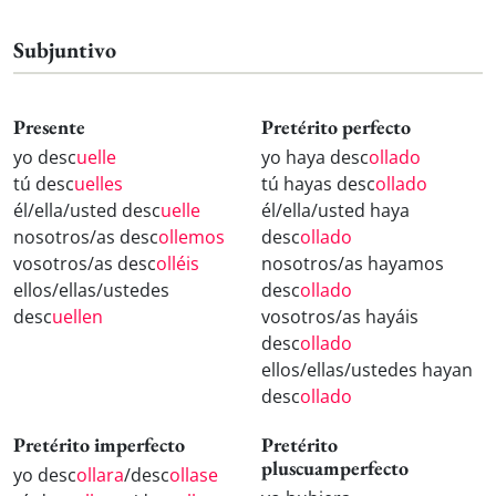
Subjuntivo
Presente
Pretérito perfecto
yo desc
uelle
yo haya desc
ollado
tú desc
uelles
tú hayas desc
ollado
él/ella/usted desc
uelle
él/ella/usted haya
nosotros/as desc
ollemos
desc
ollado
vosotros/as desc
olléis
nosotros/as hayamos
ellos/ellas/ustedes
desc
ollado
desc
uellen
vosotros/as hayáis
desc
ollado
ellos/ellas/ustedes hayan
desc
ollado
Pretérito imperfecto
Pretérito
pluscuamperfecto
yo desc
ollara
/desc
ollase