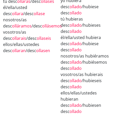
yo hubiera
tú desc
ollaras
/desc
ollases
desc
ollado
/hubiese
él/ella/usted
desc
ollado
desc
ollara
/desc
ollase
tú hubieras
nosotros/as
desc
ollado
/hubieses
desc
olláramos
/desc
ollásemos
desc
ollado
vosotros/as
él/ella/usted hubiera
desc
ollarais
/desc
ollaseis
desc
ollado
/hubiese
ellos/ellas/ustedes
desc
ollado
desc
ollaran
/desc
ollasen
nosotros/as hubiéramos
desc
ollado
/hubiésemos
desc
ollado
vosotros/as hubierais
desc
ollado
/hubieseis
desc
ollado
ellos/ellas/ustedes
hubieran
desc
ollado
/hubiesen
desc
ollado