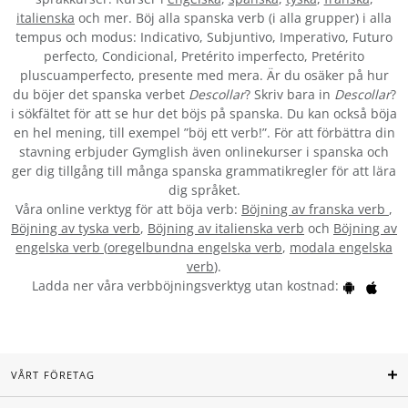
italienska
och mer. Böj alla spanska verb (i alla grupper) i alla
tempus och modus: Indicativo, Subjuntivo, Imperativo, Futuro
perfecto, Condicional, Pretérito imperfecto, Pretérito
pluscuamperfecto, presente med mera. Är du osäker på hur
du böjer det spanska verbet
Descollar
? Skriv bara in
Descollar
?
i sökfältet för att se hur det böjs på spanska. Du kan också böja
en hel mening, till exempel ”böj ett verb!”. För att förbättra din
stavning erbjuder Gymglish även onlinekurser i spanska och
ger dig tillgång till många spanska grammatikregler för att lära
dig språket.
Våra online verktyg för att böja verb:
Böjning av franska verb
,
Böjning av tyska verb
,
Böjning av italienska verb
och
Böjning av
engelska verb
(
oregelbundna engelska verb
,
modala engelska
verb
).
Ladda ner våra verbböjningsverktyg utan kostnad:
VÅRT FÖRETAG