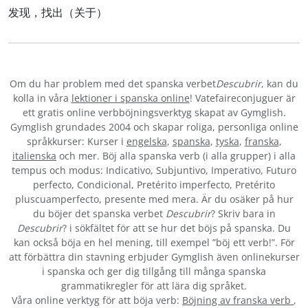
发现，找出（关于）
Om du har problem med det spanska verbet
Descubrir
, kan du
kolla in våra
lektioner i spanska online
! Vatefaireconjuguer är
ett gratis online verbböjningsverktyg skapat av Gymglish.
Gymglish grundades 2004 och skapar roliga, personliga online
språkkurser: Kurser i
engelska
,
spanska
,
tyska
,
franska
,
italienska
och mer. Böj alla spanska verb (i alla grupper) i alla
tempus och modus: Indicativo, Subjuntivo, Imperativo, Futuro
perfecto, Condicional, Pretérito imperfecto, Pretérito
pluscuamperfecto, presente med mera. Är du osäker på hur
du böjer det spanska verbet
Descubrir
? Skriv bara in
Descubrir
? i sökfältet för att se hur det böjs på spanska. Du
kan också böja en hel mening, till exempel ”böj ett verb!”. För
att förbättra din stavning erbjuder Gymglish även onlinekurser
i spanska och ger dig tillgång till många spanska
grammatikregler för att lära dig språket.
Våra online verktyg för att böja verb:
Böjning av franska verb
,