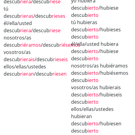
yo hubiera
descub
riera
/descub
riese
descub
ierto
/hubiese
tú
descub
ierto
descub
rieras
/descub
rieses
tú hubieras
él/ella/usted
descub
ierto
/hubieses
descub
riera
/descub
riese
descub
ierto
nosotros/as
él/ella/usted hubiera
descub
riéramos
/descub
riésemos
descub
ierto
/hubiese
vosotros/as
descub
ierto
descub
rierais
/descub
rieseis
nosotros/as hubiéramos
ellos/ellas/ustedes
descub
ierto
/hubiésemos
descub
rieran
/descub
riesen
descub
ierto
vosotros/as hubierais
descub
ierto
/hubieseis
descub
ierto
ellos/ellas/ustedes
hubieran
descub
ierto
/hubiesen
descub
ierto