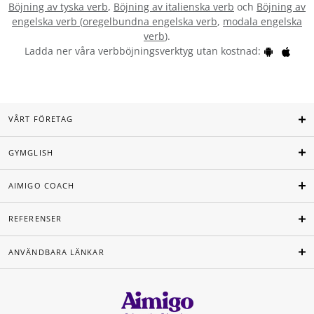
Böjning av tyska verb
,
Böjning av italienska verb
och
Böjning av
engelska verb
(
oregelbundna engelska verb
,
modala engelska
verb
).
Ladda ner våra verbböjningsverktyg utan kostnad:
VÅRT FÖRETAG
GYMGLISH
AIMIGO COACH
REFERENSER
ANVÄNDBARA LÄNKAR