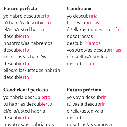
Futuro perfecto
Condicional
yo habré descub
ierto
yo descub
riría
tú habrás descub
ierto
tú descub
rirías
él/ella/usted habrá
él/ella/usted descub
riría
descub
ierto
nosotros/as
nosotros/as habremos
descub
riríamos
descub
ierto
vosotros/as descub
riríais
vosotros/as habréis
ellos/ellas/ustedes
descub
ierto
descub
rirían
ellos/ellas/ustedes habrán
descub
ierto
Condicional perfecto
Futuro próximo
yo habría descub
ierto
yo voy a descub
rir
tú habrías descub
ierto
tú vas a descub
rir
él/ella/usted habría
él/ella/usted va a
descub
ierto
descub
rir
nosotros/as habríamos
nosotros/as vamos a