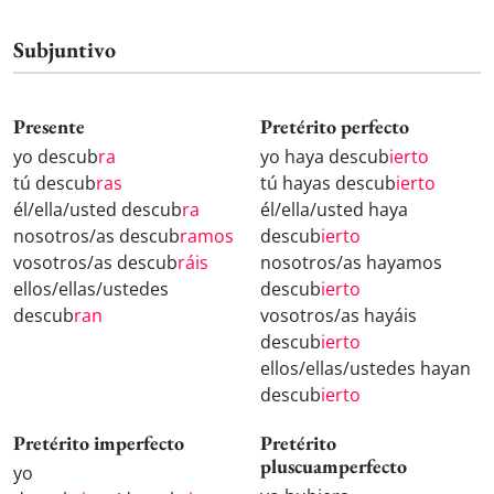
Subjuntivo
Presente
Pretérito perfecto
yo descub
ra
yo haya descub
ierto
tú descub
ras
tú hayas descub
ierto
él/ella/usted descub
ra
él/ella/usted haya
nosotros/as descub
ramos
descub
ierto
vosotros/as descub
ráis
nosotros/as hayamos
ellos/ellas/ustedes
descub
ierto
descub
ran
vosotros/as hayáis
descub
ierto
ellos/ellas/ustedes hayan
descub
ierto
Pretérito imperfecto
Pretérito
pluscuamperfecto
yo