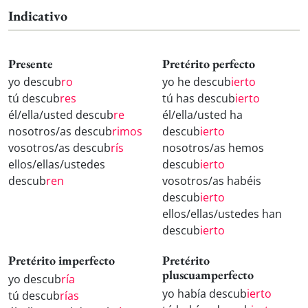
Indicativo
Presente
Pretérito perfecto
yo descub
ro
yo he descub
ierto
tú descub
res
tú has descub
ierto
él/ella/usted descub
re
él/ella/usted ha
nosotros/as descub
rimos
descub
ierto
vosotros/as descub
rís
nosotros/as hemos
ellos/ellas/ustedes
descub
ierto
descub
ren
vosotros/as habéis
descub
ierto
ellos/ellas/ustedes han
descub
ierto
Pretérito imperfecto
Pretérito
pluscuamperfecto
yo descub
ría
yo había descub
ierto
tú descub
rías