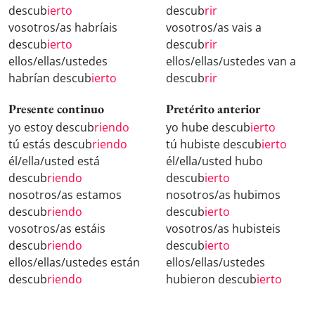
descub
ierto
descub
rir
vosotros/as habríais
vosotros/as vais a
descub
ierto
descub
rir
ellos/ellas/ustedes
ellos/ellas/ustedes van a
habrían descub
ierto
descub
rir
Presente continuo
Pretérito anterior
yo estoy descub
riendo
yo hube descub
ierto
tú estás descub
riendo
tú hubiste descub
ierto
él/ella/usted está
él/ella/usted hubo
descub
riendo
descub
ierto
nosotros/as estamos
nosotros/as hubimos
descub
riendo
descub
ierto
vosotros/as estáis
vosotros/as hubisteis
descub
riendo
descub
ierto
ellos/ellas/ustedes están
ellos/ellas/ustedes
descub
riendo
hubieron descub
ierto