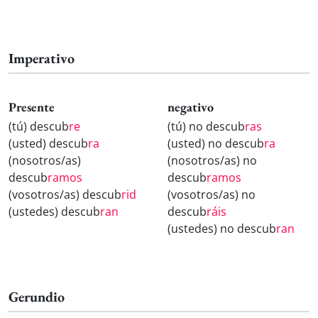
Imperativo
Presente
negativo
(tú) descub
re
(tú) no descub
ras
(usted) descub
ra
(usted) no descub
ra
(nosotros/as)
(nosotros/as) no
descub
ramos
descub
ramos
(vosotros/as) descub
rid
(vosotros/as) no
(ustedes) descub
ran
descub
ráis
(ustedes) no descub
ran
Gerundio