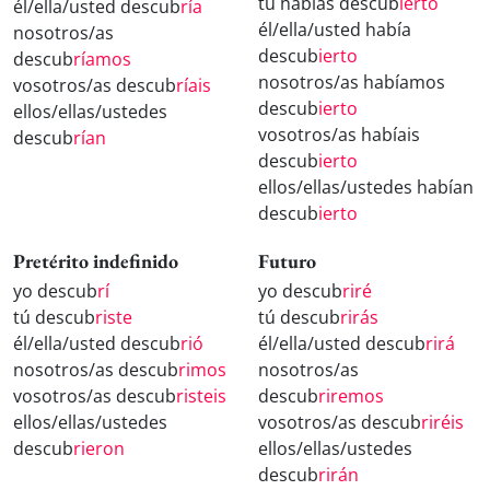
tú habías descub
ierto
él/ella/usted descub
ría
él/ella/usted había
nosotros/as
descub
ierto
descub
ríamos
nosotros/as habíamos
vosotros/as descub
ríais
descub
ierto
ellos/ellas/ustedes
vosotros/as habíais
descub
rían
descub
ierto
ellos/ellas/ustedes habían
descub
ierto
Pretérito indefinido
Futuro
yo descub
rí
yo descub
riré
tú descub
riste
tú descub
rirás
él/ella/usted descub
rió
él/ella/usted descub
rirá
nosotros/as descub
rimos
nosotros/as
vosotros/as descub
risteis
descub
riremos
ellos/ellas/ustedes
vosotros/as descub
riréis
descub
rieron
ellos/ellas/ustedes
descub
rirán