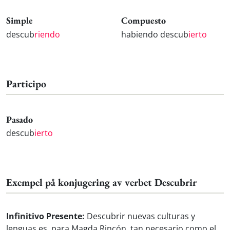
Simple
Compuesto
descub
riendo
habiendo descub
ierto
Participo
Pasado
descub
ierto
Exempel på konjugering av verbet Descubrir
Infinitivo Presente:
Descubrir nuevas culturas y
lenguas es, para Magda Rincón, tan necesario como el