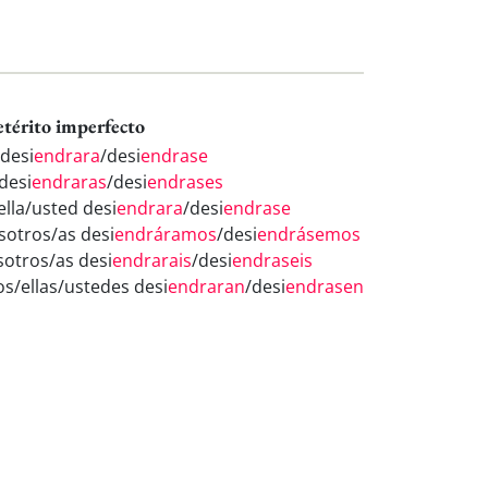
etérito imperfecto
 desi
endrara
/desi
endrase
desi
endraras
/desi
endrases
ella/usted desi
endrara
/desi
endrase
sotros/as desi
endráramos
/desi
endrásemos
sotros/as desi
endrarais
/desi
endraseis
os/ellas/ustedes desi
endraran
/desi
endrasen