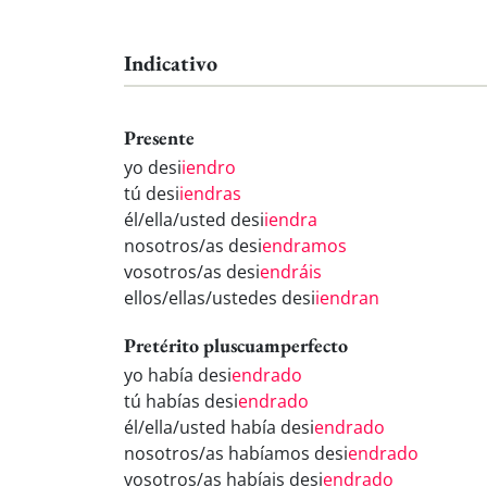
Indicativo
Presente
yo desi
iendro
tú desi
iendras
él/ella/usted desi
iendra
nosotros/as desi
endramos
vosotros/as desi
endráis
ellos/ellas/ustedes desi
iendran
Pretérito pluscuamperfecto
yo había desi
endrado
tú habías desi
endrado
él/ella/usted había desi
endrado
nosotros/as habíamos desi
endrado
vosotros/as habíais desi
endrado