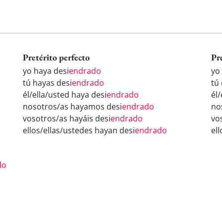
Pretérito perfecto
Pr
yo haya desi
endrado
yo
tú hayas desi
endrado
tú 
él/ella/usted haya desi
endrado
él/
nosotros/as hayamos desi
endrado
no
vosotros/as hayáis desi
endrado
vo
ellos/ellas/ustedes hayan desi
endrado
ell
do