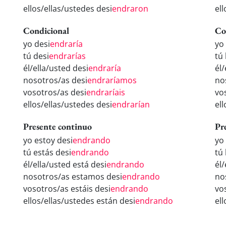
ellos/ellas/ustedes desi
endraron
ell
Condicional
Co
yo desi
endraría
yo
tú desi
endrarías
tú
él/ella/usted desi
endraría
él/
nosotros/as desi
endraríamos
no
vosotros/as desi
endraríais
vo
ellos/ellas/ustedes desi
endrarían
el
Presente continuo
Pr
yo estoy desi
endrando
yo
tú estás desi
endrando
tú
él/ella/usted está desi
endrando
él
nosotros/as estamos desi
endrando
no
vosotros/as estáis desi
endrando
vo
ellos/ellas/ustedes están desi
endrando
el