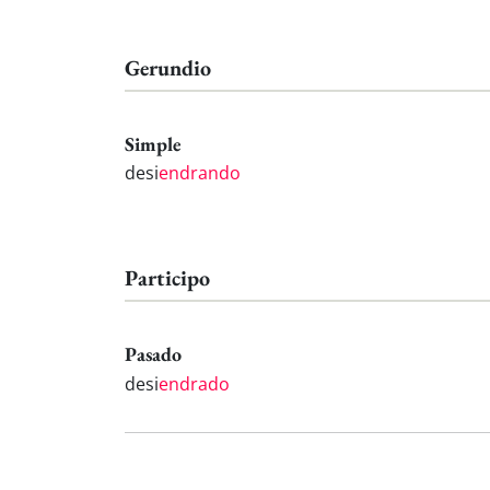
Gerundio
Simple
desi
endrando
Participo
Pasado
desi
endrado