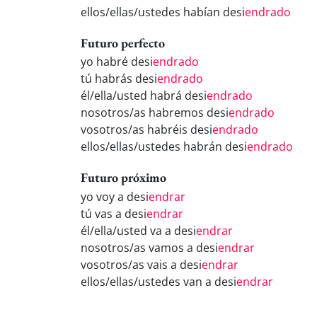
ellos/ellas/ustedes habían desi
endrado
Futuro perfecto
yo habré desi
endrado
tú habrás desi
endrado
él/ella/usted habrá desi
endrado
nosotros/as habremos desi
endrado
vosotros/as habréis desi
endrado
ellos/ellas/ustedes habrán desi
endrado
Futuro próximo
yo voy a desi
endrar
tú vas a desi
endrar
él/ella/usted va a desi
endrar
nosotros/as vamos a desi
endrar
vosotros/as vais a desi
endrar
ellos/ellas/ustedes van a desi
endrar