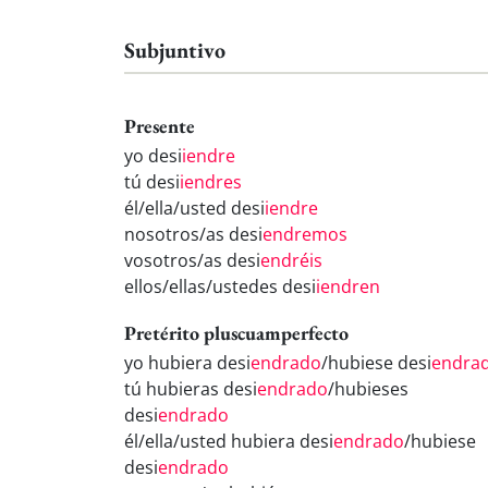
Subjuntivo
Presente
yo desi
iendre
tú desi
iendres
él/ella/usted desi
iendre
nosotros/as desi
endremos
vosotros/as desi
endréis
ellos/ellas/ustedes desi
iendren
Pretérito pluscuamperfecto
yo hubiera desi
endrado
/hubiese desi
endra
tú hubieras desi
endrado
/hubieses
desi
endrado
él/ella/usted hubiera desi
endrado
/hubiese
desi
endrado