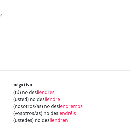
is
negativo
(tú) no desi
iendres
(usted) no desi
iendre
(nosotros/as) no desi
endremos
(vosotros/as) no desi
endréis
(ustedes) no desi
iendren