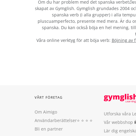
Om du har problem med det spanska verbet
Des
skapat av Gymglish. Gymglish grundades 2004 och 
spanska verb (i alla grupper) i alla tempu
pluscuamperfecto, presente med mera. Är du os
spanska. Du kan också böja en hel mening, till
Våra online verktyg för att böja verb:
Böjning av 
VÅRT FÖRETAG
Om Aimigo
Utforska våra L
Användarberättelser
⭐️ ⭐️ ⭐️ ⭐️
Vår webbshop 
Bli en partner
Lär dig engels