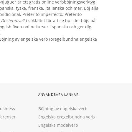
onjuguer är ett gratis online verbböjningsverktyg
panska
,
tyska
,
franska
,
italienska
och mer. Böj alla
ondicional, Pretérito imperfecto, Pretérito
n
Desiendrar
? i sökfältet för att se hur det böjs på
ymglish även onlinekurser i spanska och ger dig
.
Böjning av engelska verb
(
oregelbundna engelska
ANVÄNDBARA LÄNKAR
Business
Böjning av engelska verb
ferenser
Engelska oregelbundna verb
Engelska modalverb