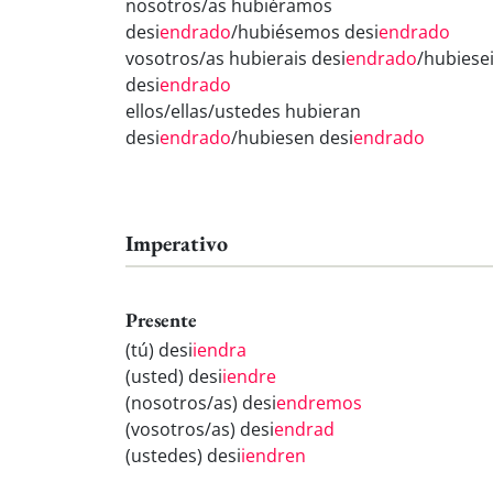
nosotros/as hubiéramos
desi
endrado
/hubiésemos desi
endrado
vosotros/as hubierais desi
endrado
/hubiese
desi
endrado
ellos/ellas/ustedes hubieran
desi
endrado
/hubiesen desi
endrado
Imperativo
Presente
(tú) desi
iendra
(usted) desi
iendre
(nosotros/as) desi
endremos
(vosotros/as) desi
endrad
(ustedes) desi
iendren