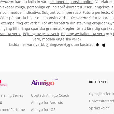
iendrar
, kan du kolla in våra
lektioner i spanska online
! Vatefairec
skapar roliga, personliga online språkkurser: Kurser i
engelska
,
s
s och modus: Indicativo, Subjuntivo, Imperativo, Futuro perfecto, C
äker på hur du böjer det spanska verbet
Desiendrar
? Skriv bara i
 exempel ”böj ett verb!”. För att förbättra din stavning erbjuder G
tillgång till många spanska grammatikregler för att lära dig språket
franska verb
,
Böjning av tyska verb
,
Böjning av italienska verb
och
verb
,
modala engelska verb
).
Ladda ner våra verbböjningsverktyg utan kostnad:
REFERENSER
Gymglish for 
earning Series
Upptäck Aimigo Coach
Universitetsre
🛍
Aimigo for Android
Språkskolor
ka med Perfume
Aimigo for iOS