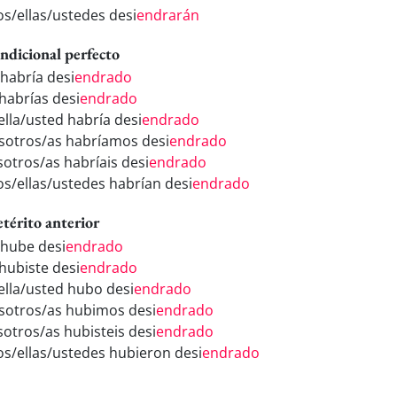
os/ellas/ustedes desi
endrarán
ndicional perfecto
 habría desi
endrado
 habrías desi
endrado
ella/usted habría desi
endrado
sotros/as habríamos desi
endrado
sotros/as habríais desi
endrado
los/ellas/ustedes habrían desi
endrado
etérito anterior
 hube desi
endrado
 hubiste desi
endrado
/ella/usted hubo desi
endrado
sotros/as hubimos desi
endrado
sotros/as hubisteis desi
endrado
los/ellas/ustedes hubieron desi
endrado