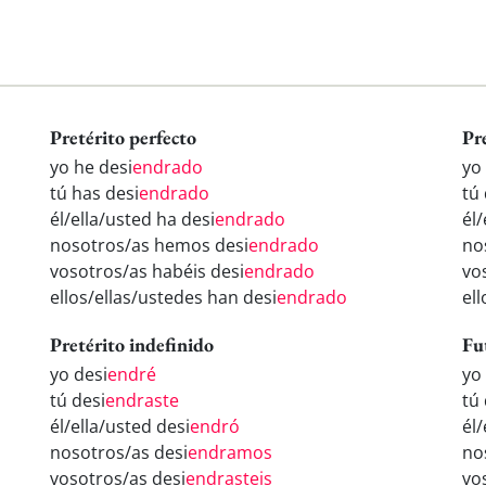
Pretérito perfecto
Pr
yo he desi
endrado
yo
tú has desi
endrado
tú 
él/ella/usted ha desi
endrado
él/
nosotros/as hemos desi
endrado
no
vosotros/as habéis desi
endrado
vo
ellos/ellas/ustedes han desi
endrado
ell
Pretérito indefinido
Fu
yo desi
endré
yo
tú desi
endraste
tú 
él/ella/usted desi
endró
él/
nosotros/as desi
endramos
no
vosotros/as desi
endrasteis
vo