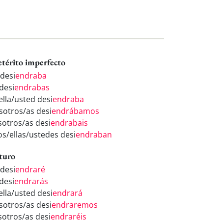
etérito imperfecto
 desi
endraba
desi
endrabas
ella/usted desi
endraba
sotros/as desi
endrábamos
sotros/as desi
endrabais
os/ellas/ustedes desi
endraban
turo
 desi
endraré
desi
endrarás
ella/usted desi
endrará
sotros/as desi
endraremos
sotros/as desi
endraréis