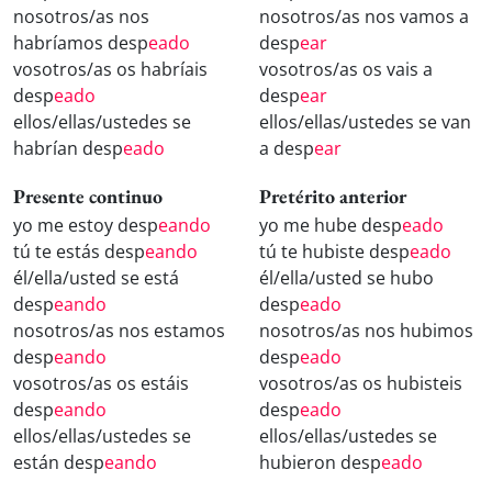
nosotros/as nos
nosotros/as nos vamos a
habríamos desp
eado
desp
ear
vosotros/as os habríais
vosotros/as os vais a
desp
eado
desp
ear
ellos/ellas/ustedes se
ellos/ellas/ustedes se van
habrían desp
eado
a desp
ear
Presente continuo
Pretérito anterior
yo me estoy desp
eando
yo me hube desp
eado
tú te estás desp
eando
tú te hubiste desp
eado
él/ella/usted se está
él/ella/usted se hubo
desp
eando
desp
eado
nosotros/as nos estamos
nosotros/as nos hubimos
desp
eando
desp
eado
vosotros/as os estáis
vosotros/as os hubisteis
desp
eando
desp
eado
ellos/ellas/ustedes se
ellos/ellas/ustedes se
están desp
eando
hubieron desp
eado