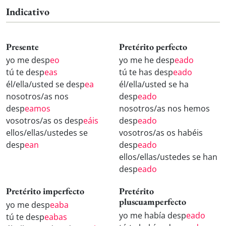
Indicativo
Presente
Pretérito perfecto
yo me desp
eo
yo me he desp
eado
tú te desp
eas
tú te has desp
eado
él/ella/usted se desp
ea
él/ella/usted se ha
nosotros/as nos
desp
eado
desp
eamos
nosotros/as nos hemos
vosotros/as os desp
eáis
desp
eado
ellos/ellas/ustedes se
vosotros/as os habéis
desp
ean
desp
eado
ellos/ellas/ustedes se han
desp
eado
Pretérito imperfecto
Pretérito
pluscuamperfecto
yo me desp
eaba
yo me había desp
eado
tú te desp
eabas