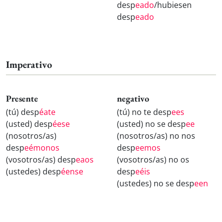
desp
eado
/hubiesen
desp
eado
Imperativo
Presente
negativo
(tú) desp
éate
(tú) no te desp
ees
(usted) desp
éese
(usted) no se desp
ee
(nosotros/as)
(nosotros/as) no nos
desp
eémonos
desp
eemos
(vosotros/as) desp
eaos
(vosotros/as) no os
(ustedes) desp
éense
desp
eéis
(ustedes) no se desp
een