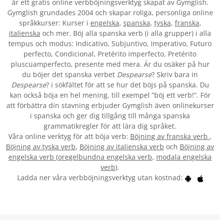
är ett gratis online verbböjningsverktyg skapat av Gymglish.
Gymglish grundades 2004 och skapar roliga, personliga online
språkkurser: Kurser i
engelska
,
spanska
,
tyska
,
franska
,
italienska
och mer. Böj alla spanska verb (i alla grupper) i alla
tempus och modus: Indicativo, Subjuntivo, Imperativo, Futuro
perfecto, Condicional, Pretérito imperfecto, Pretérito
pluscuamperfecto, presente med mera. Är du osäker på hur
du böjer det spanska verbet
Despearse
? Skriv bara in
Despearse
? i sökfältet för att se hur det böjs på spanska. Du
kan också böja en hel mening, till exempel ”böj ett verb!”. För
att förbättra din stavning erbjuder Gymglish även onlinekurser
i spanska och ger dig tillgång till många spanska
grammatikregler för att lära dig språket.
Våra online verktyg för att böja verb:
Böjning av franska verb
,
Böjning av tyska verb
,
Böjning av italienska verb
och
Böjning av
engelska verb
(
oregelbundna engelska verb
,
modala engelska
verb
).
Ladda ner våra verbböjningsverktyg utan kostnad: