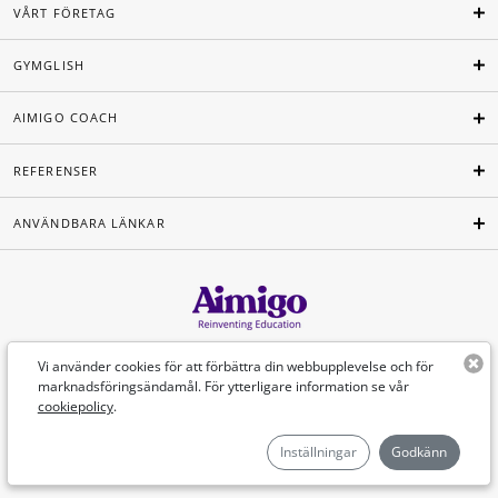
VÅRT FÖRETAG
GYMGLISH
AIMIGO COACH
REFERENSER
ANVÄNDBARA LÄNKAR
Svenska
Vi använder cookies för att förbättra din webbupplevelse och för
marknadsföringsändamål. För ytterligare information se vår
cookiepolicy
.
©Aimigo 2026
Inställningar
Godkänn