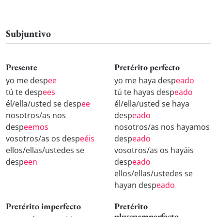
Subjuntivo
Presente
Pretérito perfecto
yo me desp
ee
yo me haya desp
eado
tú te desp
ees
tú te hayas desp
eado
él/ella/usted se desp
ee
él/ella/usted se haya
nosotros/as nos
desp
eado
desp
eemos
nosotros/as nos hayamos
vosotros/as os desp
eéis
desp
eado
ellos/ellas/ustedes se
vosotros/as os hayáis
desp
een
desp
eado
ellos/ellas/ustedes se
hayan desp
eado
Pretérito imperfecto
Pretérito
pluscuamperfecto