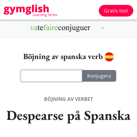
Gratis test
Böjning av spanska verb
BÖJNING AV VERBET
Despearse på Spanska