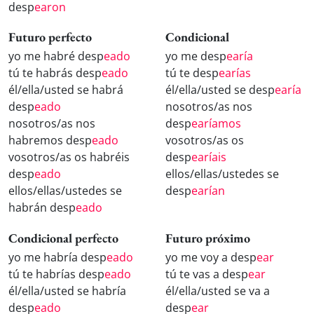
desp
earon
Futuro perfecto
Condicional
yo me habré desp
eado
yo me desp
earía
tú te habrás desp
eado
tú te desp
earías
él/ella/usted se habrá
él/ella/usted se desp
earía
desp
eado
nosotros/as nos
nosotros/as nos
desp
earíamos
habremos desp
eado
vosotros/as os
vosotros/as os habréis
desp
earíais
desp
eado
ellos/ellas/ustedes se
ellos/ellas/ustedes se
desp
earían
habrán desp
eado
Condicional perfecto
Futuro próximo
yo me habría desp
eado
yo me voy a desp
ear
tú te habrías desp
eado
tú te vas a desp
ear
él/ella/usted se habría
él/ella/usted se va a
desp
eado
desp
ear