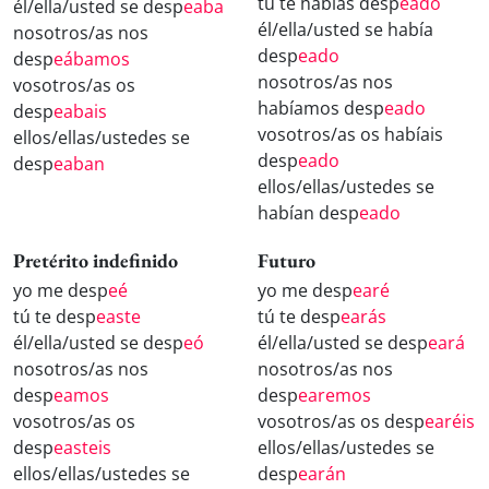
tú te habías desp
eado
él/ella/usted se desp
eaba
él/ella/usted se había
nosotros/as nos
desp
eado
desp
eábamos
nosotros/as nos
vosotros/as os
habíamos desp
eado
desp
eabais
vosotros/as os habíais
ellos/ellas/ustedes se
desp
eado
desp
eaban
ellos/ellas/ustedes se
habían desp
eado
Pretérito indefinido
Futuro
yo me desp
eé
yo me desp
earé
tú te desp
easte
tú te desp
earás
él/ella/usted se desp
eó
él/ella/usted se desp
eará
nosotros/as nos
nosotros/as nos
desp
eamos
desp
earemos
vosotros/as os
vosotros/as os desp
earéis
desp
easteis
ellos/ellas/ustedes se
ellos/ellas/ustedes se
desp
earán