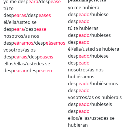
yo me desp
eara
/desp
ease
yo me hubiera
tú te
desp
eado
/hubiese
desp
earas
/desp
eases
desp
eado
él/ella/usted se
tú te hubieras
desp
eara
/desp
ease
desp
eado
/hubieses
nosotros/as nos
desp
eado
desp
eáramos
/desp
eásemos
él/ella/usted se hubiera
vosotros/as os
desp
eado
/hubiese
desp
earais
/desp
easeis
desp
eado
ellos/ellas/ustedes se
nosotros/as nos
desp
earan
/desp
easen
hubiéramos
desp
eado
/hubiésemos
desp
eado
vosotros/as os hubierais
desp
eado
/hubieseis
desp
eado
ellos/ellas/ustedes se
hubieran