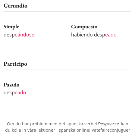
Gerundio
Simple
Compuesto
desp
eándose
habiendo desp
eado
Participo
Pasado
desp
eado
Om du har problem med det spanska verbet
Despearse
, kan
du kolla in våra
lektioner i spanska online
! Vatefaireconjuguer