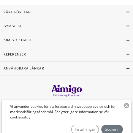
VÅRT FÖRETAG
GYMGLISH
AIMIGO COACH
REFERENSER
ANVÄNDBARA LÄNKAR
Svenska
Vi använder cookies för att förbättra din webbupplevelse och för
marknadsföringsändamål. För ytterligare information se vår
cookiepolicy
.
©Aimigo 2026
Inställningar
Godkänn