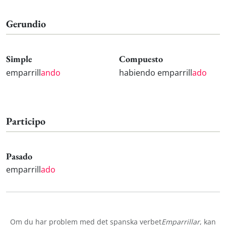
Gerundio
Simple
Compuesto
emparrill
ando
habiendo emparrill
ado
Participo
Pasado
emparrill
ado
Om du har problem med det spanska verbet
Emparrillar
, kan