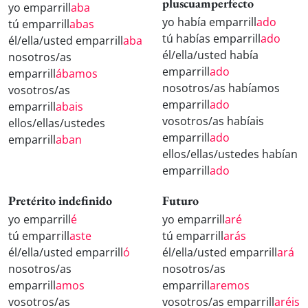
pluscuamperfecto
yo emparrill
aba
yo había emparrill
ado
tú emparrill
abas
tú habías emparrill
ado
él/ella/usted emparrill
aba
él/ella/usted había
nosotros/as
emparrill
ado
emparrill
ábamos
nosotros/as habíamos
vosotros/as
emparrill
ado
emparrill
abais
vosotros/as habíais
ellos/ellas/ustedes
emparrill
ado
emparrill
aban
ellos/ellas/ustedes habían
emparrill
ado
Pretérito indefinido
Futuro
yo emparrill
é
yo emparrill
aré
tú emparrill
aste
tú emparrill
arás
él/ella/usted emparrill
ó
él/ella/usted emparrill
ará
nosotros/as
nosotros/as
emparrill
amos
emparrill
aremos
vosotros/as
vosotros/as emparrill
aréis