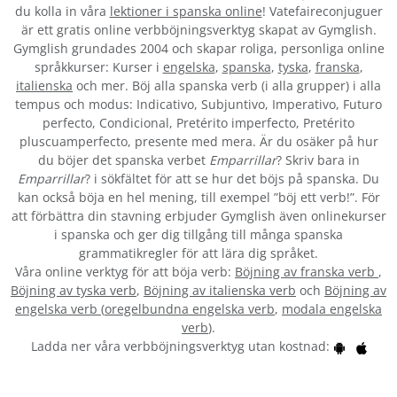
du kolla in våra
lektioner i spanska online
! Vatefaireconjuguer
är ett gratis online verbböjningsverktyg skapat av Gymglish.
Gymglish grundades 2004 och skapar roliga, personliga online
språkkurser: Kurser i
engelska
,
spanska
,
tyska
,
franska
,
italienska
och mer. Böj alla spanska verb (i alla grupper) i alla
tempus och modus: Indicativo, Subjuntivo, Imperativo, Futuro
perfecto, Condicional, Pretérito imperfecto, Pretérito
pluscuamperfecto, presente med mera. Är du osäker på hur
du böjer det spanska verbet
Emparrillar
? Skriv bara in
Emparrillar
? i sökfältet för att se hur det böjs på spanska. Du
kan också böja en hel mening, till exempel ”böj ett verb!”. För
att förbättra din stavning erbjuder Gymglish även onlinekurser
i spanska och ger dig tillgång till många spanska
grammatikregler för att lära dig språket.
Våra online verktyg för att böja verb:
Böjning av franska verb
,
Böjning av tyska verb
,
Böjning av italienska verb
och
Böjning av
engelska verb
(
oregelbundna engelska verb
,
modala engelska
verb
).
Ladda ner våra verbböjningsverktyg utan kostnad: