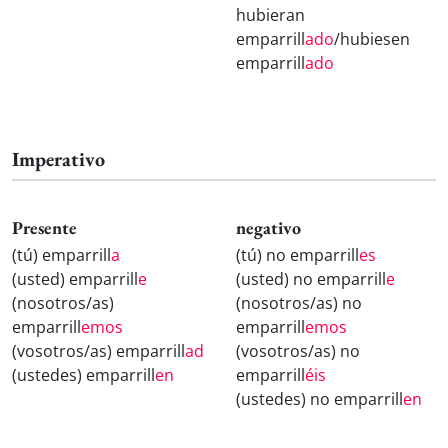
hubieran
emparrill
ado
/hubiesen
emparrill
ado
Imperativo
Presente
negativo
(tú) emparrill
a
(tú) no emparrill
es
(usted) emparrill
e
(usted) no emparrill
e
(nosotros/as)
(nosotros/as) no
emparrill
emos
emparrill
emos
(vosotros/as) emparrill
ad
(vosotros/as) no
(ustedes) emparrill
en
emparrill
éis
(ustedes) no emparrill
en