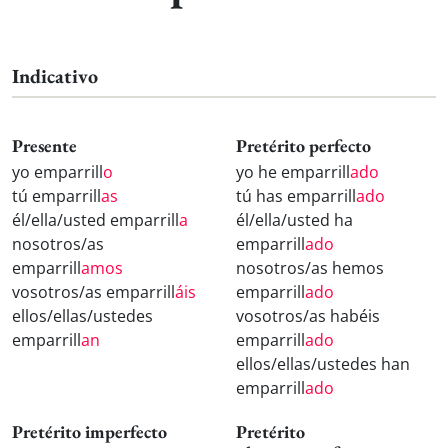
Indicativo
Presente
Pretérito perfecto
yo emparrill
o
yo he emparrill
ado
tú emparrill
as
tú has emparrill
ado
él/ella/usted emparrill
a
él/ella/usted ha
nosotros/as
emparrill
ado
emparrill
amos
nosotros/as hemos
vosotros/as emparrill
áis
emparrill
ado
ellos/ellas/ustedes
vosotros/as habéis
emparrill
an
emparrill
ado
ellos/ellas/ustedes han
emparrill
ado
Pretérito imperfecto
Pretérito