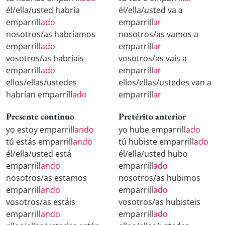
él/ella/usted habría
él/ella/usted va a
emparrill
ado
emparrill
ar
nosotros/as habríamos
nosotros/as vamos a
emparrill
ado
emparrill
ar
vosotros/as habríais
vosotros/as vais a
emparrill
ado
emparrill
ar
ellos/ellas/ustedes
ellos/ellas/ustedes van a
habrían emparrill
ado
emparrill
ar
Presente continuo
Pretérito anterior
yo estoy emparrill
ando
yo hube emparrill
ado
tú estás emparrill
ando
tú hubiste emparrill
ado
él/ella/usted está
él/ella/usted hubo
emparrill
ando
emparrill
ado
nosotros/as estamos
nosotros/as hubimos
emparrill
ando
emparrill
ado
vosotros/as estáis
vosotros/as hubisteis
emparrill
ando
emparrill
ado