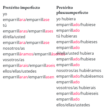
Pretérito imperfecto
Pretérito
pluscuamperfecto
yo
yo hubiera
emparrill
ara
/emparrill
ase
emparrill
ado
/hubiese
tú
emparrill
ado
emparrill
aras
/emparrill
ases
tú hubieras
él/ella/usted
emparrill
ado
/hubieses
emparrill
ara
/emparrill
ase
emparrill
ado
nosotros/as
él/ella/usted hubiera
emparrill
áramos
/emparrill
ásemos
emparrill
ado
/hubiese
vosotros/as
emparrill
ado
emparrill
arais
/emparrill
aseis
nosotros/as hubiéramos
ellos/ellas/ustedes
emparrill
ado
/hubiésemos
emparrill
aran
/emparrill
asen
emparrill
ado
vosotros/as hubierais
emparrill
ado
/hubieseis
emparrill
ado
ellos/ellas/ustedes