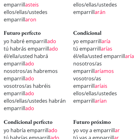
emparrill
asteis
ellos/ellas/ustedes
ellos/ellas/ustedes
emparrill
arán
emparrill
aron
Futuro perfecto
Condicional
yo habré emparrill
ado
yo emparrill
aría
tú habrás emparrill
ado
tú emparrill
arías
él/ella/usted habrá
él/ella/usted emparrill
aría
emparrill
ado
nosotros/as
nosotros/as habremos
emparrill
aríamos
emparrill
ado
vosotros/as
vosotros/as habréis
emparrill
aríais
emparrill
ado
ellos/ellas/ustedes
ellos/ellas/ustedes habrán
emparrill
arían
emparrill
ado
Condicional perfecto
Futuro próximo
yo habría emparrill
ado
yo voy a emparrill
ar
tú habrías emparrill
ado
tú vas a emparrill
ar