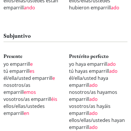
ellos/ellas/ustedes están
ellos/ellas/ustedes
emparrill
ando
hubieron emparrill
ado
Subjuntivo
Presente
Pretérito perfecto
yo emparrill
e
yo haya emparrill
ado
tú emparrill
es
tú hayas emparrill
ado
él/ella/usted emparrill
e
él/ella/usted haya
nosotros/as
emparrill
ado
emparrill
emos
nosotros/as hayamos
vosotros/as emparrill
éis
emparrill
ado
ellos/ellas/ustedes
vosotros/as hayáis
emparrill
en
emparrill
ado
ellos/ellas/ustedes hayan
emparrill
ado