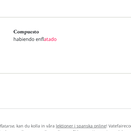
Compuesto
habiendo enfl
atado
flatarse
, kan du kolla in våra
lektioner i spanska online
! Vatefairec