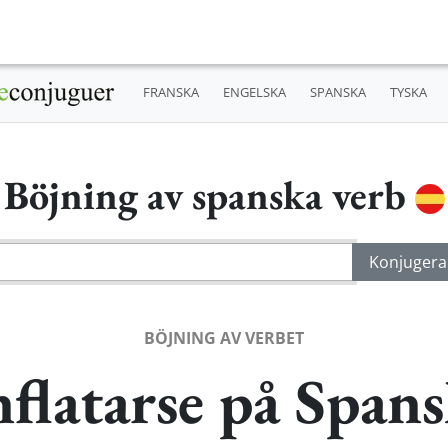
FRANSKA
ENGELSKA
SPANSKA
TYSKA
Böjning av spanska verb
BÖJNING AV VERBET
flatarse på Span