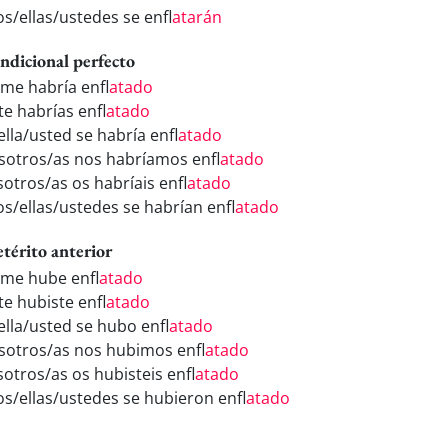
os/ellas/ustedes se enfl
atarán
ndicional perfecto
 me habría enfl
atado
te habrías enfl
atado
ella/usted se habría enfl
atado
sotros/as nos habríamos enfl
atado
sotros/as os habríais enfl
atado
los/ellas/ustedes se habrían enfl
atado
etérito anterior
 me hube enfl
atado
te hubiste enfl
atado
/ella/usted se hubo enfl
atado
sotros/as nos hubimos enfl
atado
sotros/as os hubisteis enfl
atado
los/ellas/ustedes se hubieron enfl
atado