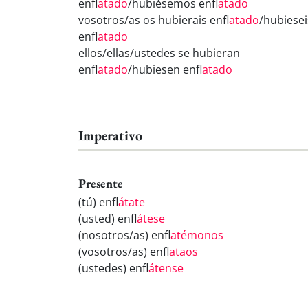
enfl
atado
/hubiésemos enfl
atado
vosotros/as os hubierais enfl
atado
/hubiesei
enfl
atado
ellos/ellas/ustedes se hubieran
enfl
atado
/hubiesen enfl
atado
Imperativo
Presente
(tú) enfl
átate
(usted) enfl
átese
(nosotros/as) enfl
atémonos
(vosotros/as) enfl
ataos
(ustedes) enfl
átense