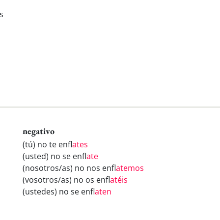
s
negativo
(tú) no te enfl
ates
(usted) no se enfl
ate
(nosotros/as) no nos enfl
atemos
(vosotros/as) no os enfl
atéis
(ustedes) no se enfl
aten