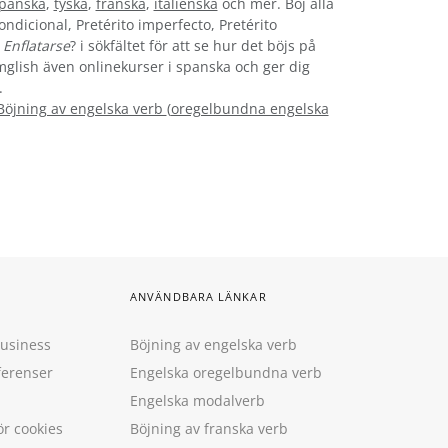
panska
,
tyska
,
franska
,
italienska
och mer. Böj alla
ondicional, Pretérito imperfecto, Pretérito
n
Enflatarse
? i sökfältet för att se hur det böjs på
ymglish även onlinekurser i spanska och ger dig
.
Böjning av engelska verb
(
oregelbundna engelska
ANVÄNDBARA LÄNKAR
Business
Böjning av engelska verb
ferenser
Engelska oregelbundna verb
Engelska modalverb
ör cookies
Böjning av franska verb