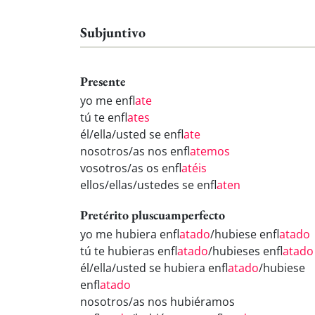
Subjuntivo
Presente
yo me enfl
ate
tú te enfl
ates
él/ella/usted se enfl
ate
nosotros/as nos enfl
atemos
vosotros/as os enfl
atéis
ellos/ellas/ustedes se enfl
aten
Pretérito pluscuamperfecto
yo me hubiera enfl
atado
/hubiese enfl
atado
tú te hubieras enfl
atado
/hubieses enfl
atado
él/ella/usted se hubiera enfl
atado
/hubiese
enfl
atado
nosotros/as nos hubiéramos