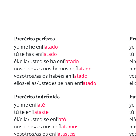
Pretérito perfecto
Pr
yo me he enfl
atado
yo
tú te has enfl
atado
tú 
él/ella/usted se ha enfl
atado
él/
nosotros/as nos hemos enfl
atado
no
vosotros/as os habéis enfl
atado
vo
ellos/ellas/ustedes se han enfl
atado
ell
Pretérito indefinido
Fu
yo me enfl
até
yo
tú te enfl
ataste
tú 
él/ella/usted se enfl
ató
él/
nosotros/as nos enfl
atamos
no
vosotros/as os enfl
atasteis
vo