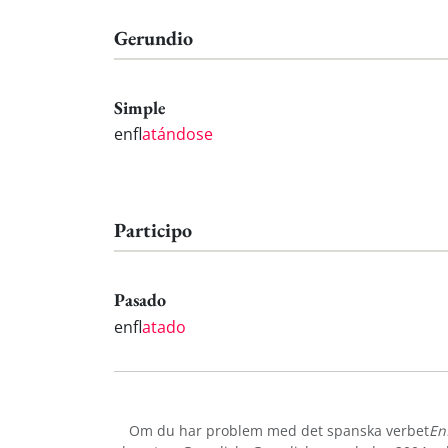
Gerundio
Simple
enfl
atándose
Participo
Pasado
enfl
atado
Om du har problem med det spanska verbet
En