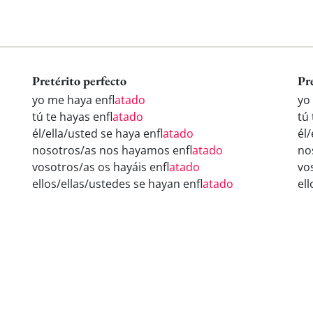
Pretérito perfecto
Pr
yo me haya enfl
atado
yo
tú te hayas enfl
atado
tú 
él/ella/usted se haya enfl
atado
él/
nosotros/as nos hayamos enfl
atado
no
vosotros/as os hayáis enfl
atado
vo
ellos/ellas/ustedes se hayan enfl
atado
ell