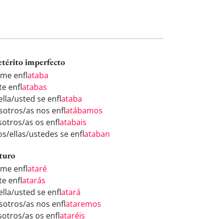
etérito imperfecto
 me enfl
ataba
te enfl
atabas
ella/usted se enfl
ataba
sotros/as nos enfl
atábamos
sotros/as os enfl
atabais
os/ellas/ustedes se enfl
ataban
turo
 me enfl
ataré
te enfl
atarás
ella/usted se enfl
atará
sotros/as nos enfl
ataremos
sotros/as os enfl
ataréis