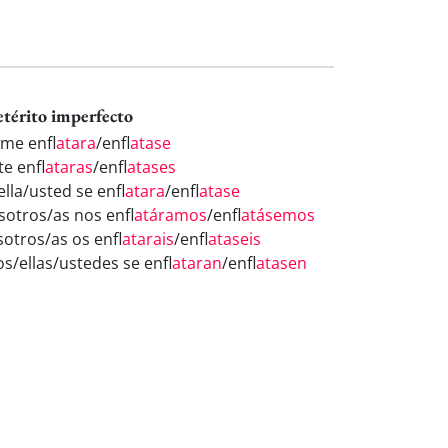
etérito imperfecto
 me enfl
atara
/enfl
atase
te enfl
ataras
/enfl
atases
ella/usted se enfl
atara
/enfl
atase
sotros/as nos enfl
atáramos
/enfl
atásemos
sotros/as os enfl
atarais
/enfl
ataseis
os/ellas/ustedes se enfl
ataran
/enfl
atasen