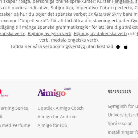
skapar roliga, personliga online språkkurser: Kurser i
engelska
,
s
s och modus: Indicativo, Subjuntivo, Imperativo, Futuro perfecto, C
säker på hur du böjer det spanska verbet
Enflatarse
? Skriv bara i
 exempel ”böj ett verb!”. För att förbättra din stavning erbjuder G
tillgång till många spanska grammatikregler för att lära dig språket
franska verb
,
Böjning av tyska verb
,
Böjning av italienska verb
och
verb
,
modala engelska verb
).
Ladda ner våra verbböjningsverktyg utan kostnad:
REFERENSER
Gymglish for 
earning Series
Upptäck Aimigo Coach
Universitetsre
🛍
Aimigo for Android
Språkskolor
ka med Perfume
Aimigo for iOS
Inställninger f