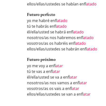
ellos/ellas/ustedes se habían enfl
atado
Futuro perfecto
yo me habré enfl
atado
tú te habrás enfl
atado
él/ella/usted se habrá enfl
atado
nosotros/as nos habremos enfl
atado
vosotros/as os habréis enfl
atado
ellos/ellas/ustedes se habrán enfl
atado
Futuro próximo
yo me voy a enfl
atar
tú te vas a enfl
atar
él/ella/usted se va a enfl
atar
nosotros/as nos vamos a enfl
atar
vosotros/as os vais a enfl
atar
ellos/ellas/ustedes se van a enfl
atar