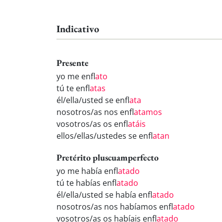
Indicativo
Presente
yo me enfl
ato
tú te enfl
atas
él/ella/usted se enfl
ata
nosotros/as nos enfl
atamos
vosotros/as os enfl
atáis
ellos/ellas/ustedes se enfl
atan
Pretérito pluscuamperfecto
yo me había enfl
atado
tú te habías enfl
atado
él/ella/usted se había enfl
atado
nosotros/as nos habíamos enfl
atado
vosotros/as os habíais enfl
atado