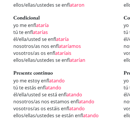
ellos/ellas/ustedes se enfl
ataron
ell
Condicional
Co
yo me enfl
ataría
yo
tú te enfl
atarías
tú 
él/ella/usted se enfl
ataría
él/
nosotros/as nos enfl
ataríamos
no
vosotros/as os enfl
ataríais
vo
ellos/ellas/ustedes se enfl
atarían
el
Presente continuo
Pr
yo me estoy enfl
atando
yo
tú te estás enfl
atando
tú 
él/ella/usted se está enfl
atando
él
nosotros/as nos estamos enfl
atando
no
vosotros/as os estáis enfl
atando
vo
ellos/ellas/ustedes se están enfl
atando
el