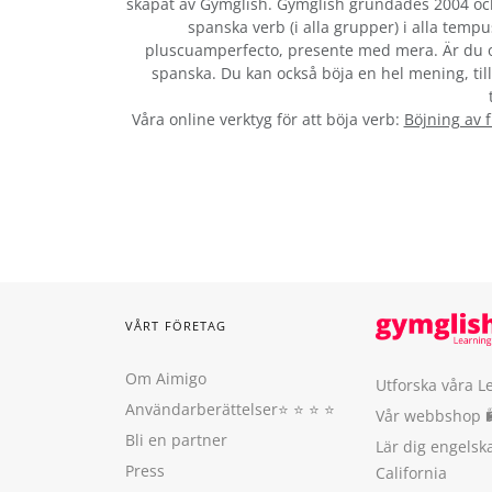
skapat av Gymglish. Gymglish grundades 2004 och 
spanska verb (i alla grupper) i alla tempu
pluscuamperfecto, presente med mera. Är du o
spanska. Du kan också böja en hel mening, till
Våra online verktyg för att böja verb:
Böjning av 
VÅRT FÖRETAG
Om Aimigo
Utforska våra L
Användarberättelser
⭐️ ⭐️ ⭐️ ⭐️
Vår webbshop 
Bli en partner
Lär dig engels
Press
California