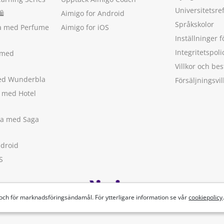
Universitetsre
🛍
Aimigo for Android
Språkskolor
ka med Perfume
Aimigo for iOS
Inställninger f
Integritetspoli
 med
Villkor och b
med Wunderbla
Försäljningsvil
a med Hotel
ska med Saga
ndroid
S
 och för marknadsföringsändamål. För ytterligare information se vår
cookiepolicy