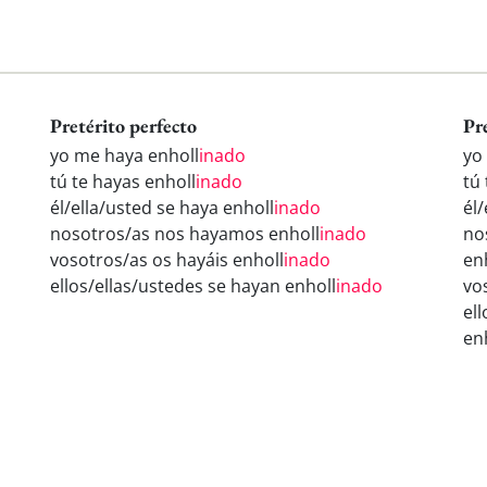
Pretérito perfecto
Pr
yo me haya enholl
inado
yo
tú te hayas enholl
inado
tú 
él/ella/usted se haya enholl
inado
él/
nosotros/as nos hayamos enholl
inado
no
vosotros/as os hayáis enholl
inado
en
ellos/ellas/ustedes se hayan enholl
inado
vo
el
en