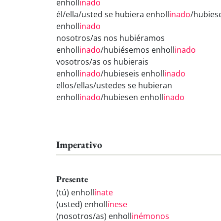
enholl
inado
él/ella/usted se hubiera enholl
inado
/hubies
enholl
inado
nosotros/as nos hubiéramos
enholl
inado
/hubiésemos enholl
inado
vosotros/as os hubierais
enholl
inado
/hubieseis enholl
inado
ellos/ellas/ustedes se hubieran
enholl
inado
/hubiesen enholl
inado
Imperativo
Presente
(tú) enholl
ínate
(usted) enholl
ínese
(nosotros/as) enholl
inémonos