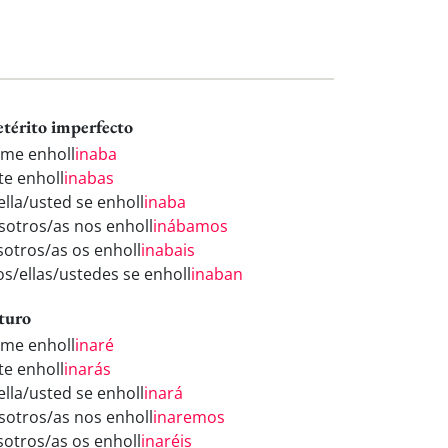
etérito imperfecto
 me enholl
inaba
te enholl
inabas
ella/usted se enholl
inaba
sotros/as nos enholl
inábamos
sotros/as os enholl
inabais
los/ellas/ustedes se enholl
inaban
turo
 me enholl
inaré
te enholl
inarás
ella/usted se enholl
inará
sotros/as nos enholl
inaremos
sotros/as os enholl
inaréis