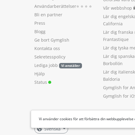
Användarberättelser
⭐️ ⭐️ ⭐️ ⭐️
Vår webbshop 
Bli en partner
Lär dig engels
Press
California
Blogg
Lär dig franska
Frantastique
Ge bort Gymglish
Lär dig tyska 
Kontakta oss
Lär dig spansk
Sekretesspolicy
Borbollón
Lediga jobb
Vi anställer
Lär dig italien
Hjälp
Baldoria
Status
Gymglish for A
Gymglish for iO
Vi använder cookies för att förbättra din webbupplevelse
Svenska