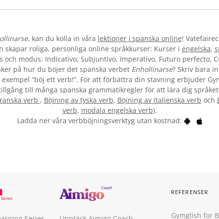
ollinarse
, kan du kolla in våra
lektioner i spanska online
! Vatefaire
skapar roliga, personliga online språkkurser: Kurser i
engelska
,
s
s och modus: Indicativo, Subjuntivo, Imperativo, Futuro perfecto, C
ker på hur du böjer det spanska verbet
Enhollinarse
? Skriv bara i
 exempel ”böj ett verb!”. För att förbättra din stavning erbjuder G
tillgång till många spanska grammatikregler för att lära dig språket
franska verb
,
Böjning av tyska verb
,
Böjning av italienska verb
och
verb
,
modala engelska verb
).
Ladda ner våra verbböjningsverktyg utan kostnad:
REFERENSER
Gymglish for 
earning Series
Upptäck Aimigo Coach