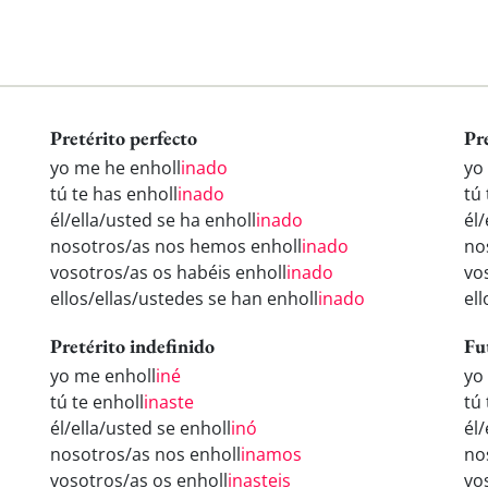
Pretérito perfecto
Pr
yo me he enholl
inado
yo
tú te has enholl
inado
tú 
él/ella/usted se ha enholl
inado
él/
nosotros/as nos hemos enholl
inado
no
vosotros/as os habéis enholl
inado
vo
ellos/ellas/ustedes se han enholl
inado
el
Pretérito indefinido
Fu
yo me enholl
iné
yo
tú te enholl
inaste
tú 
él/ella/usted se enholl
inó
él/
nosotros/as nos enholl
inamos
no
vosotros/as os enholl
inasteis
vo