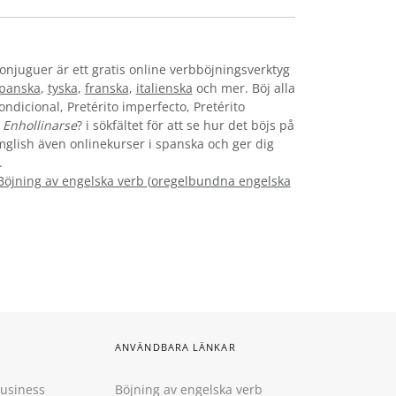
conjuguer är ett gratis online verbböjningsverktyg
panska
,
tyska
,
franska
,
italienska
och mer. Böj alla
ondicional, Pretérito imperfecto, Pretérito
n
Enhollinarse
? i sökfältet för att se hur det böjs på
ymglish även onlinekurser i spanska och ger dig
.
Böjning av engelska verb
(
oregelbundna engelska
ANVÄNDBARA LÄNKAR
Business
Böjning av engelska verb