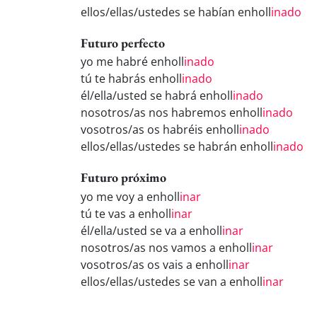
ellos/ellas/ustedes se habían enholl
inado
Futuro perfecto
yo me habré enholl
inado
tú te habrás enholl
inado
él/ella/usted se habrá enholl
inado
nosotros/as nos habremos enholl
inado
vosotros/as os habréis enholl
inado
ellos/ellas/ustedes se habrán enholl
inado
Futuro próximo
yo me voy a enholl
inar
tú te vas a enholl
inar
él/ella/usted se va a enholl
inar
nosotros/as nos vamos a enholl
inar
vosotros/as os vais a enholl
inar
ellos/ellas/ustedes se van a enholl
inar