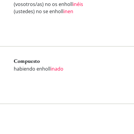
(vosotros/as) no os enholl
inéis
(ustedes) no se enholl
inen
Compuesto
habiendo enholl
inado