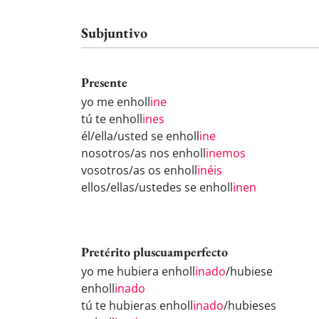
Subjuntivo
Presente
yo me enholl
ine
tú te enholl
ines
él/ella/usted se enholl
ine
nosotros/as nos enholl
inemos
vosotros/as os enholl
inéis
ellos/ellas/ustedes se enholl
inen
Pretérito pluscuamperfecto
yo me hubiera enholl
inado
/hubiese
enholl
inado
tú te hubieras enholl
inado
/hubieses