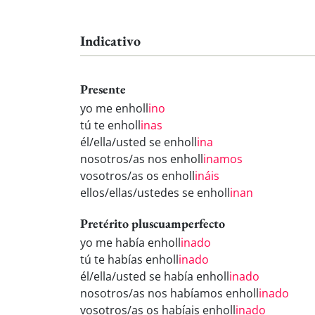
Indicativo
Presente
yo me enholl
ino
tú te enholl
inas
él/ella/usted se enholl
ina
nosotros/as nos enholl
inamos
vosotros/as os enholl
ináis
ellos/ellas/ustedes se enholl
inan
Pretérito pluscuamperfecto
yo me había enholl
inado
tú te habías enholl
inado
él/ella/usted se había enholl
inado
nosotros/as nos habíamos enholl
inado
vosotros/as os habíais enholl
inado