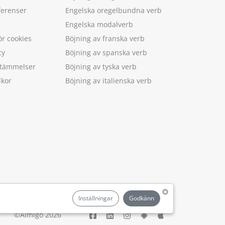
ferenser
Engelska oregelbundna verb
Engelska modalverb
ör cookies
Böjning av franska verb
cy
Böjning av spanska verb
estämmelser
Böjning av tyska verb
lkor
Böjning av italienska verb
.
Inställningar
Godkänn
©Aimigo 2026