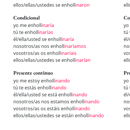
ellos/ellas/ustedes se enholl
inaron
el
Condicional
Co
yo me enholl
inaría
yo
tú te enholl
inarías
tú
él/ella/usted se enholl
inaría
él/
nosotros/as nos enholl
inaríamos
no
vosotros/as os enholl
inaríais
vo
ellos/ellas/ustedes se enholl
inarían
el
Presente continuo
Pr
yo me estoy enholl
inando
yo
tú te estás enholl
inando
tú
él/ella/usted se está enholl
inando
él
nosotros/as nos estamos enholl
inando
no
vosotros/as os estáis enholl
inando
vo
ellos/ellas/ustedes se están enholl
inando
el