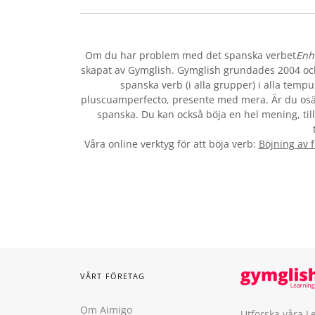
Om du har problem med det spanska verbet
Enh
skapat av Gymglish. Gymglish grundades 2004 och 
spanska verb (i alla grupper) i alla tempu
pluscuamperfecto, presente med mera. Är du osä
spanska. Du kan också böja en hel mening, till
Våra online verktyg för att böja verb:
Böjning av 
VÅRT FÖRETAG
Om Aimigo
Utforska våra L