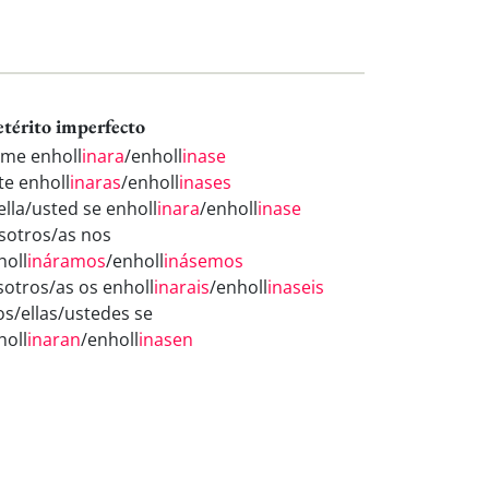
etérito imperfecto
 me enholl
inara
/enholl
inase
te enholl
inaras
/enholl
inases
ella/usted se enholl
inara
/enholl
inase
sotros/as nos
holl
ináramos
/enholl
inásemos
sotros/as os enholl
inarais
/enholl
inaseis
los/ellas/ustedes se
holl
inaran
/enholl
inasen