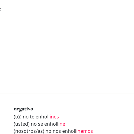
e
negativo
(tú) no te enholl
ines
(usted) no se enholl
ine
(nosotros/as) no nos enholl
inemos