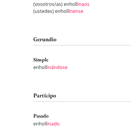
(vosotros/as) enholl
inaos
(ustedes) enholl
ínense
Gerundio
Simple
enholl
inándose
Participo
Pasado
enholl
inado