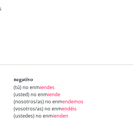
s
negativo
(tú) no enm
iendes
(usted) no enm
iende
(nosotros/as) no enm
endemos
(vosotros/as) no enm
endéis
(ustedes) no enm
ienden