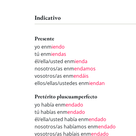
Indicativo
Presente
yo enm
iendo
tú enm
iendas
él/ella/usted enm
ienda
nosotros/as enm
endamos
vosotros/as enm
endáis
ellos/ellas/ustedes enm
iendan
Pretérito pluscuamperfecto
yo había enm
endado
tú habías enm
endado
él/ella/usted había enm
endado
nosotros/as habíamos enm
endado
vosotros/as habíais enm
endado