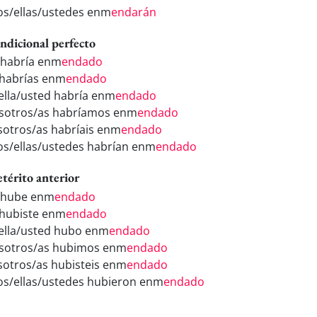
los/ellas/ustedes enm
endarán
ndicional perfecto
 habría enm
endado
 habrías enm
endado
/ella/usted habría enm
endado
sotros/as habríamos enm
endado
sotros/as habríais enm
endado
los/ellas/ustedes habrían enm
endado
etérito anterior
 hube enm
endado
 hubiste enm
endado
/ella/usted hubo enm
endado
sotros/as hubimos enm
endado
sotros/as hubisteis enm
endado
los/ellas/ustedes hubieron enm
endado