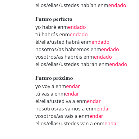
ellos/ellas/ustedes habían enm
endado
Futuro perfecto
yo habré enm
endado
tú habrás enm
endado
él/ella/usted habrá enm
endado
nosotros/as habremos enm
endado
vosotros/as habréis enm
endado
ellos/ellas/ustedes habrán enm
endado
Futuro próximo
yo voy a enm
endar
tú vas a enm
endar
él/ella/usted va a enm
endar
nosotros/as vamos a enm
endar
vosotros/as vais a enm
endar
ellos/ellas/ustedes van a enm
endar