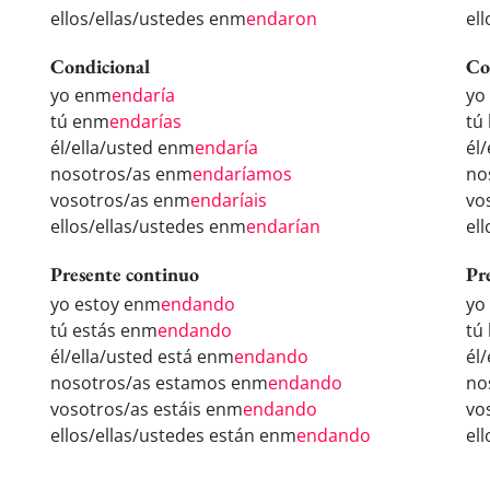
ellos/ellas/ustedes enm
endaron
el
Condicional
Co
yo enm
endaría
yo
tú enm
endarías
tú
él/ella/usted enm
endaría
él
nosotros/as enm
endaríamos
no
vosotros/as enm
endaríais
vo
ellos/ellas/ustedes enm
endarían
el
Presente continuo
Pr
yo estoy enm
endando
yo
tú estás enm
endando
tú
él/ella/usted está enm
endando
él
nosotros/as estamos enm
endando
no
vosotros/as estáis enm
endando
vo
ellos/ellas/ustedes están enm
endando
el