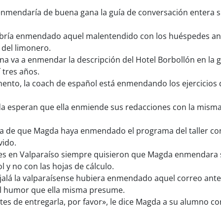
nmendaría de buena gana la guía de conversación entera si
ría enmendado aquel malentendido con los huéspedes ante
 del limonero.
a va a enmendar la descripción del Hotel Borbollón en la gu
 tres años.
nto, la coach de español está enmendando los ejercicios
 esperan que ella enmiende sus redacciones con la misma h
a de que Magda haya enmendado el programa del taller con
vido.
s en Valparaíso siempre quisieron que Magda enmendara s
 y no con las hojas de cálculo.
alá la valparaísense hubiera enmendado aquel correo ante
el humor que ella misma presume.
es de entregarla, por favor», le dice Magda a su alumno co