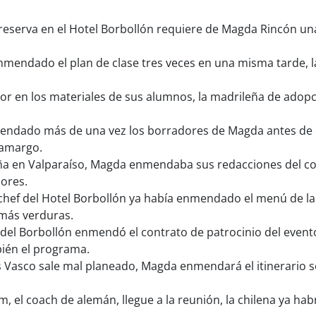
serva en el Hotel Borbollón requiere de Magda Rincón una 
endado el plan de clase tres veces en una misma tarde, la
r en los materiales de sus alumnos, la madrileña de adopc
dado más de una vez los borradores de Magda antes de que
 amargo.
 en Valparaíso, Magda enmendaba sus redacciones del col
lores.
chef del Hotel Borbollón ya había enmendado el menú de la
 más verduras.
del Borbollón enmendó el contrato de patrocinio del evento
bién el programa.
ís Vasco sale mal planeado, Magda enmendará el itinerario s
, el coach de alemán, llegue a la reunión, la chilena ya h