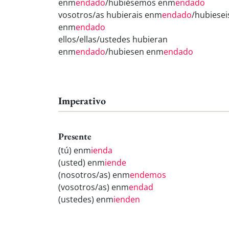
enm
endado
/hubiésemos enm
endado
vosotros/as hubierais enm
endado
/hubiesei
enm
endado
ellos/ellas/ustedes hubieran
enm
endado
/hubiesen enm
endado
Imperativo
Presente
(tú) enm
ienda
(usted) enm
iende
(nosotros/as) enm
endemos
(vosotros/as) enm
endad
(ustedes) enm
ienden