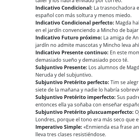
taller y los habrá enviado por correo.
Indicativo Condicional:
La trasnochadora e
español con más soltura y menos miedo.
Indicativo Condicional perfecto:
Magda hab
en el jardín convenciendo a Mincho de bajar
Indicativo Futuro próximo:
La amiga de Ann
jardín no admite mascotas y Mincho leva ahí
Indicativo Presente continuo:
En este mome
demasiado sueño y demasiado poco té.
Subjuntivo Presente:
Los alumnos de Magda
Neruda y del subjuntivo.
Subjuntivo Pretérito perfecto:
Tim se alegr
siete de la mañana y nadie lo habría sobrevi
Subjuntivo Pretérito imperfecto:
Sus padre
entonces ella ya soñaba con enseñar español
Subjuntivo Pretérito pluscuamperfecto:
Oj
Londres, porque el tono era más seco que 
Imperativo Simple:
«Enmienda esa frase ant
lleva tres clases resistiéndose.