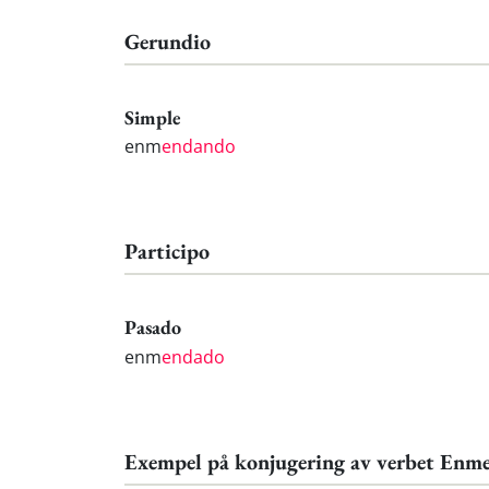
Gerundio
Simple
enm
endando
Participo
Pasado
enm
endado
Exempel på konjugering av verbet Enm