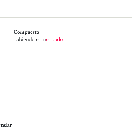
Compuesto
habiendo enm
endado
endar