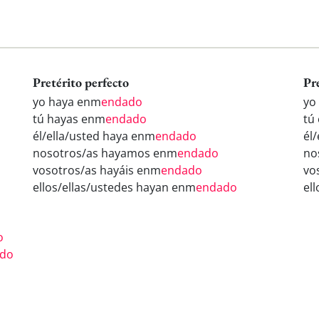
Pretérito perfecto
Pr
yo haya enm
endado
yo
tú hayas enm
endado
tú
él/ella/usted haya enm
endado
él
nosotros/as hayamos enm
endado
no
vosotros/as hayáis enm
endado
vo
ellos/ellas/ustedes hayan enm
endado
el
o
do