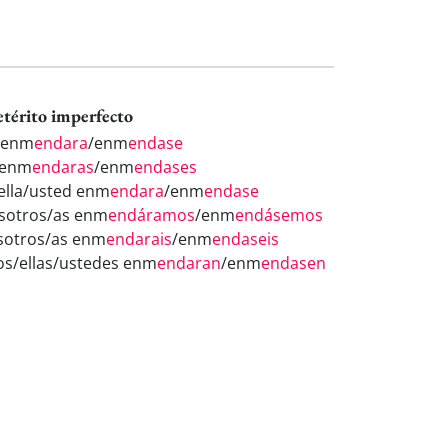
etérito imperfecto
 enm
endara
/enm
endase
 enm
endaras
/enm
endases
/ella/usted enm
endara
/enm
endase
sotros/as enm
endáramos
/enm
endásemos
sotros/as enm
endarais
/enm
endaseis
los/ellas/ustedes enm
endaran
/enm
endasen