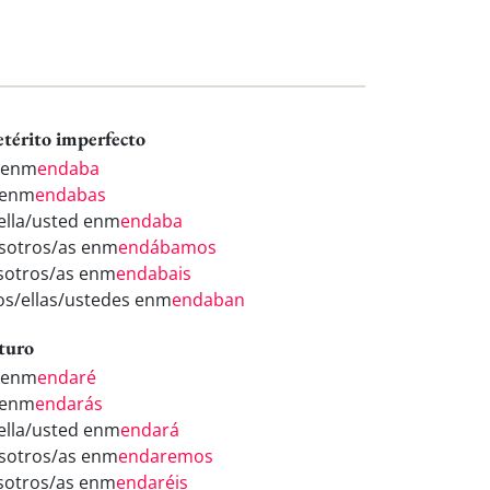
etérito imperfecto
 enm
endaba
 enm
endabas
/ella/usted enm
endaba
sotros/as enm
endábamos
sotros/as enm
endabais
los/ellas/ustedes enm
endaban
turo
 enm
endaré
 enm
endarás
/ella/usted enm
endará
sotros/as enm
endaremos
sotros/as enm
endaréis