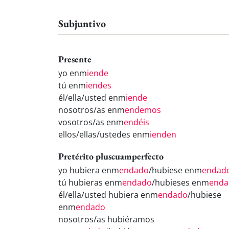
Subjuntivo
Presente
yo enm
iende
tú enm
iendes
él/ella/usted enm
iende
nosotros/as enm
endemos
vosotros/as enm
endéis
ellos/ellas/ustedes enm
ienden
Pretérito pluscuamperfecto
yo hubiera enm
endado
/hubiese enm
endad
tú hubieras enm
endado
/hubieses enm
enda
él/ella/usted hubiera enm
endado
/hubiese
enm
endado
nosotros/as hubiéramos