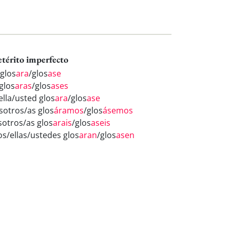
etérito imperfecto
 glos
ara
/glos
ase
glos
aras
/glos
ases
ella/usted glos
ara
/glos
ase
sotros/as glos
áramos
/glos
ásemos
sotros/as glos
arais
/glos
aseis
os/ellas/ustedes glos
aran
/glos
asen