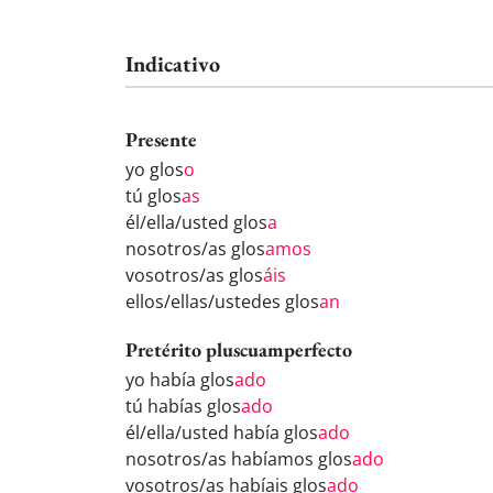
Indicativo
Presente
yo glos
o
tú glos
as
él/ella/usted glos
a
nosotros/as glos
amos
vosotros/as glos
áis
ellos/ellas/ustedes glos
an
Pretérito pluscuamperfecto
yo había glos
ado
tú habías glos
ado
él/ella/usted había glos
ado
nosotros/as habíamos glos
ado
vosotros/as habíais glos
ado