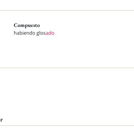
Compuesto
habiendo glos
ado
ar