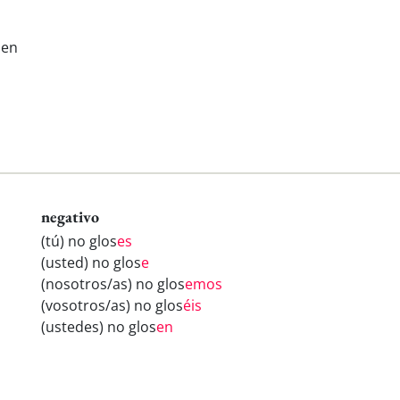
sen
negativo
(tú) no glos
es
(usted) no glos
e
(nosotros/as) no glos
emos
(vosotros/as) no glos
éis
(ustedes) no glos
en