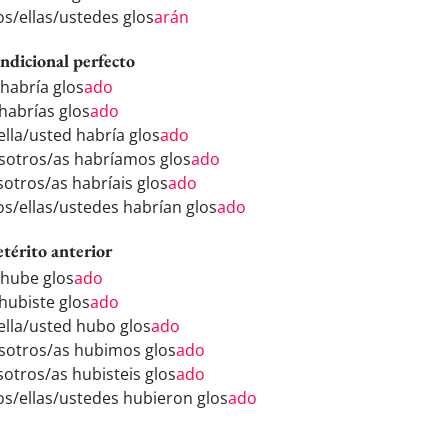
os/ellas/ustedes glos
arán
ndicional perfecto
 habría glos
ado
 habrías glos
ado
ella/usted habría glos
ado
sotros/as habríamos glos
ado
sotros/as habríais glos
ado
los/ellas/ustedes habrían glos
ado
etérito anterior
 hube glos
ado
 hubiste glos
ado
/ella/usted hubo glos
ado
sotros/as hubimos glos
ado
sotros/as hubisteis glos
ado
los/ellas/ustedes hubieron glos
ado