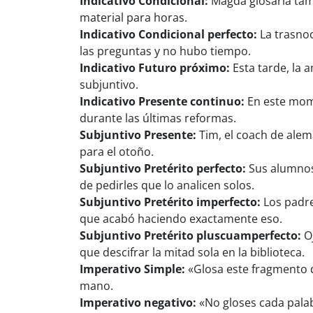
Indicativo Condicional:
Magda glosaría tamb
material para horas.
Indicativo Condicional perfecto:
La trasnoc
las preguntas y no hubo tiempo.
Indicativo Futuro próximo:
Esta tarde, la 
subjuntivo.
Indicativo Presente continuo:
En este mome
durante las últimas reformas.
Subjuntivo Presente:
Tim, el coach de alem
para el otoño.
Subjuntivo Pretérito perfecto:
Sus alumnos 
de pedirles que lo analicen solos.
Subjuntivo Pretérito imperfecto:
Los padres
que acabó haciendo exactamente eso.
Subjuntivo Pretérito pluscuamperfecto:
Oj
que descifrar la mitad sola en la biblioteca.
Imperativo Simple:
«Glosa este fragmento d
mano.
Imperativo negativo:
«No gloses cada palab