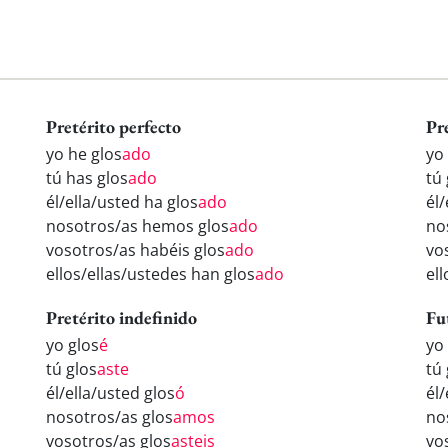
Pretérito perfecto
Pr
yo he glos
ado
yo
tú has glos
ado
tú 
él/ella/usted ha glos
ado
él/
nosotros/as hemos glos
ado
no
vosotros/as habéis glos
ado
vo
ellos/ellas/ustedes han glos
ado
ell
Pretérito indefinido
Fu
yo glos
é
yo
tú glos
aste
tú 
él/ella/usted glos
ó
él/
nosotros/as glos
amos
no
vosotros/as glos
asteis
vo