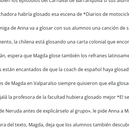
ién los episodios del Carnaval de Barranquilla si sus alum
hadora habría glosado esa escena de *Diarios de motociclet
amiga de Anna va a glosar con sus alumnos una canción de sa
nto, la chilena está glosando una carta colonial que encon
án, espera que Magda glose también los refranes latinoamer
están encantados de que la coach de español haya glosado
 de Magda en Valparaíso siempre quisieron que ella glosara 
alá la profesora de la facultad hubiera glosado mejor *El 
e Neruda antes de explicárselo al grupo», le pide Anna a M
ra del texto, Magda, deja que los alumnos también descubr