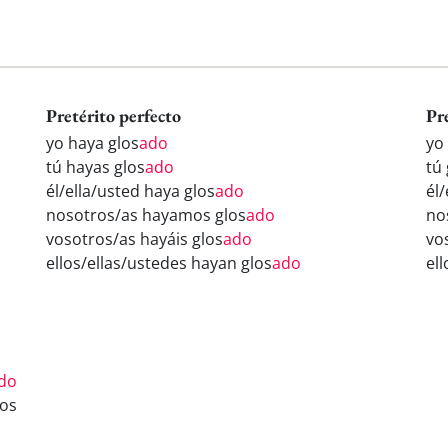
Pretérito perfecto
Pr
yo haya glos
ado
yo
tú hayas glos
ado
tú 
él/ella/usted haya glos
ado
él/
nosotros/as hayamos glos
ado
no
vosotros/as hayáis glos
ado
vo
ellos/ellas/ustedes hayan glos
ado
ell
do
os