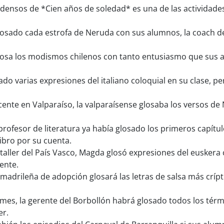
densos de *Cien años de soledad* es una de las actividade
sado cada estrofa de Neruda con sus alumnos, la coach de 
losa los modismos chilenos con tanto entusiasmo que sus 
do varias expresiones del italiano coloquial en su clase, 
ente en Valparaíso, la valparaísense glosaba los versos d
profesor de literatura ya había glosado los primeros capít
libro por su cuenta.
taller del País Vasco, Magda glosó expresiones del euskera c
iente.
 madrileña de adopción glosará las letras de salsa más crí
 mes, la gerente del Borbollón habrá glosado todos los tér
er.