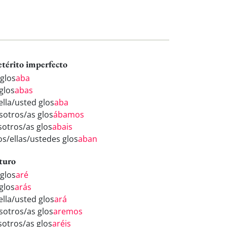
etérito imperfecto
 glos
aba
glos
abas
ella/usted glos
aba
sotros/as glos
ábamos
sotros/as glos
abais
os/ellas/ustedes glos
aban
turo
 glos
aré
glos
arás
ella/usted glos
ará
sotros/as glos
aremos
sotros/as glos
aréis