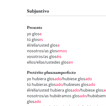
Subjuntivo
Presente
yo glos
e
tú glos
es
él/ella/usted glos
e
nosotros/as glos
emos
vosotros/as glos
éis
ellos/ellas/ustedes glos
en
Pretérito pluscuamperfecto
yo hubiera glos
ado
/hubiese glos
ado
tú hubieras glos
ado
/hubieses glos
ado
él/ella/usted hubiera glos
ado
/hubiese glos
a
nosotros/as hubiéramos glos
ado
/hubiésem
glos
ado