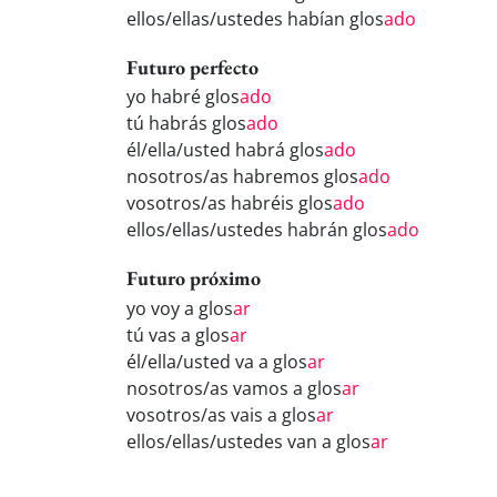
ellos/ellas/ustedes habían glos
ado
Futuro perfecto
yo habré glos
ado
tú habrás glos
ado
él/ella/usted habrá glos
ado
nosotros/as habremos glos
ado
vosotros/as habréis glos
ado
ellos/ellas/ustedes habrán glos
ado
Futuro próximo
yo voy a glos
ar
tú vas a glos
ar
él/ella/usted va a glos
ar
nosotros/as vamos a glos
ar
vosotros/as vais a glos
ar
ellos/ellas/ustedes van a glos
ar