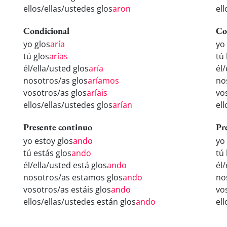
ellos/ellas/ustedes glos
aron
ell
Condicional
Co
yo glos
aría
yo
tú glos
arías
tú
él/ella/usted glos
aría
él/
nosotros/as glos
aríamos
no
vosotros/as glos
aríais
vo
ellos/ellas/ustedes glos
arían
el
Presente continuo
Pr
yo estoy glos
ando
yo
tú estás glos
ando
tú
él/ella/usted está glos
ando
él
nosotros/as estamos glos
ando
no
vosotros/as estáis glos
ando
vo
ellos/ellas/ustedes están glos
ando
el