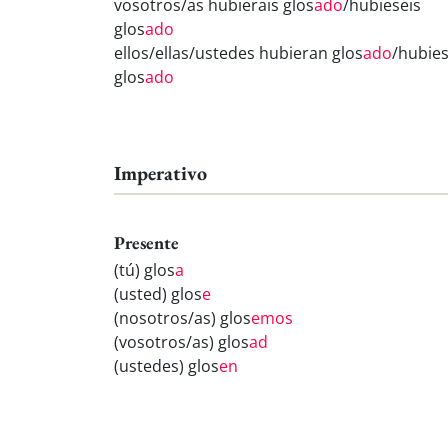
vosotros/as hubierais glos
ado
/hubieseis
glos
ado
ellos/ellas/ustedes hubieran glos
ado
/hubie
glos
ado
Imperativo
Presente
(tú) glos
a
(usted) glos
e
(nosotros/as) glos
emos
(vosotros/as) glos
ad
(ustedes) glos
en