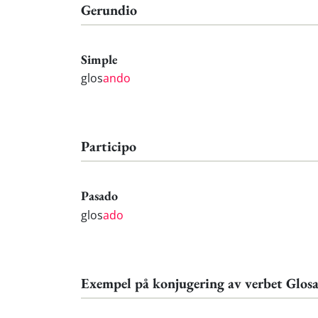
Gerundio
Simple
glos
ando
Participo
Pasado
glos
ado
Exempel på konjugering av verbet Glos