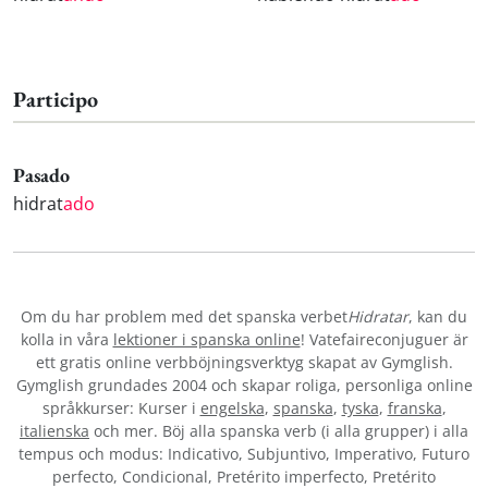
Participo
Pasado
hidrat
ado
Om du har problem med det spanska verbet
Hidratar
, kan du
kolla in våra
lektioner i spanska online
! Vatefaireconjuguer är
ett gratis online verbböjningsverktyg skapat av Gymglish.
Gymglish grundades 2004 och skapar roliga, personliga online
språkkurser: Kurser i
engelska
,
spanska
,
tyska
,
franska
,
italienska
och mer. Böj alla spanska verb (i alla grupper) i alla
tempus och modus: Indicativo, Subjuntivo, Imperativo, Futuro
perfecto, Condicional, Pretérito imperfecto, Pretérito