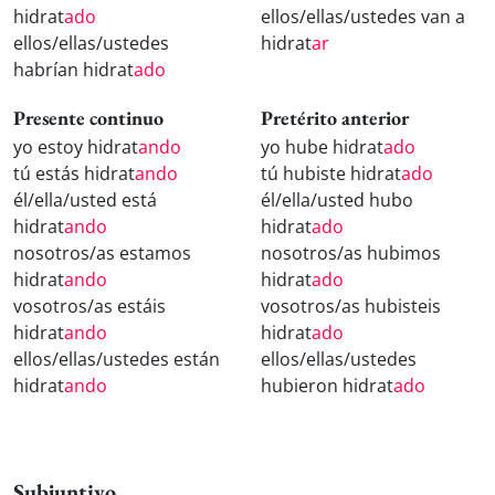
hidrat
ado
ellos/ellas/ustedes van a
ellos/ellas/ustedes
hidrat
ar
habrían hidrat
ado
Presente continuo
Pretérito anterior
yo estoy hidrat
ando
yo hube hidrat
ado
tú estás hidrat
ando
tú hubiste hidrat
ado
él/ella/usted está
él/ella/usted hubo
hidrat
ando
hidrat
ado
nosotros/as estamos
nosotros/as hubimos
hidrat
ando
hidrat
ado
vosotros/as estáis
vosotros/as hubisteis
hidrat
ando
hidrat
ado
ellos/ellas/ustedes están
ellos/ellas/ustedes
hidrat
ando
hubieron hidrat
ado
Subjuntivo