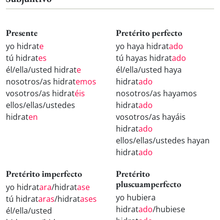
Presente
Pretérito perfecto
yo hidrat
e
yo haya hidrat
ado
tú hidrat
es
tú hayas hidrat
ado
él/ella/usted hidrat
e
él/ella/usted haya
nosotros/as hidrat
emos
hidrat
ado
vosotros/as hidrat
éis
nosotros/as hayamos
ellos/ellas/ustedes
hidrat
ado
hidrat
en
vosotros/as hayáis
hidrat
ado
ellos/ellas/ustedes hayan
hidrat
ado
Pretérito imperfecto
Pretérito
pluscuamperfecto
yo hidrat
ara
/hidrat
ase
yo hubiera
tú hidrat
aras
/hidrat
ases
hidrat
ado
/hubiese
él/ella/usted