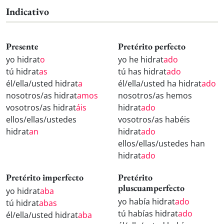
Indicativo
Presente
Pretérito perfecto
yo hidrat
o
yo he hidrat
ado
tú hidrat
as
tú has hidrat
ado
él/ella/usted hidrat
a
él/ella/usted ha hidrat
ado
nosotros/as hidrat
amos
nosotros/as hemos
vosotros/as hidrat
áis
hidrat
ado
ellos/ellas/ustedes
vosotros/as habéis
hidrat
an
hidrat
ado
ellos/ellas/ustedes han
hidrat
ado
Pretérito imperfecto
Pretérito
pluscuamperfecto
yo hidrat
aba
yo había hidrat
ado
tú hidrat
abas
tú habías hidrat
ado
él/ella/usted hidrat
aba