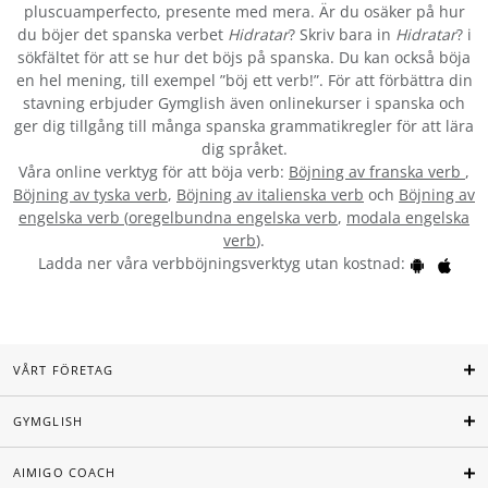
pluscuamperfecto, presente med mera. Är du osäker på hur
du böjer det spanska verbet
Hidratar
? Skriv bara in
Hidratar
? i
sökfältet för att se hur det böjs på spanska. Du kan också böja
en hel mening, till exempel ”böj ett verb!”. För att förbättra din
stavning erbjuder Gymglish även onlinekurser i spanska och
ger dig tillgång till många spanska grammatikregler för att lära
dig språket.
Våra online verktyg för att böja verb:
Böjning av franska verb
,
Böjning av tyska verb
,
Böjning av italienska verb
och
Böjning av
engelska verb
(
oregelbundna engelska verb
,
modala engelska
verb
).
Ladda ner våra verbböjningsverktyg utan kostnad:
VÅRT FÖRETAG
GYMGLISH
AIMIGO COACH