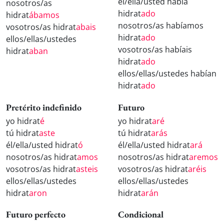
él/ella/usted había
nosotros/as
hidrat
ado
hidrat
ábamos
nosotros/as habíamos
vosotros/as hidrat
abais
hidrat
ado
ellos/ellas/ustedes
vosotros/as habíais
hidrat
aban
hidrat
ado
ellos/ellas/ustedes habían
hidrat
ado
Pretérito indefinido
Futuro
yo hidrat
é
yo hidrat
aré
tú hidrat
aste
tú hidrat
arás
él/ella/usted hidrat
ó
él/ella/usted hidrat
ará
nosotros/as hidrat
amos
nosotros/as hidrat
aremos
vosotros/as hidrat
asteis
vosotros/as hidrat
aréis
ellos/ellas/ustedes
ellos/ellas/ustedes
hidrat
aron
hidrat
arán
Futuro perfecto
Condicional