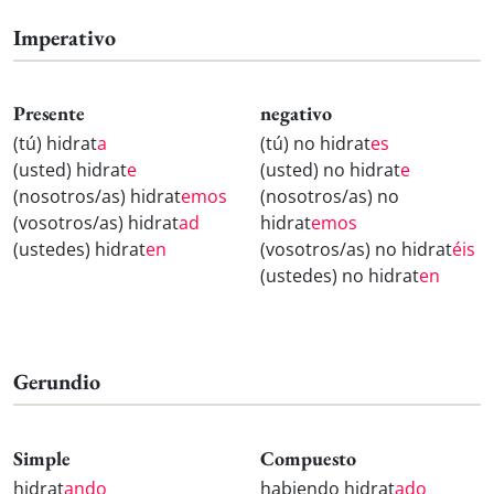
Imperativo
Presente
negativo
(tú) hidrat
a
(tú) no hidrat
es
(usted) hidrat
e
(usted) no hidrat
e
(nosotros/as) hidrat
emos
(nosotros/as) no
(vosotros/as) hidrat
ad
hidrat
emos
(ustedes) hidrat
en
(vosotros/as) no hidrat
éis
(ustedes) no hidrat
en
Gerundio
Simple
Compuesto
hidrat
ando
habiendo hidrat
ado