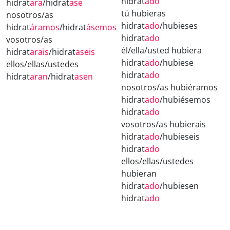
hidrat
ado
hidrat
ara
/hidrat
ase
tú hubieras
nosotros/as
hidrat
ado
/hubieses
hidrat
áramos
/hidrat
ásemos
hidrat
ado
vosotros/as
él/ella/usted hubiera
hidrat
arais
/hidrat
aseis
hidrat
ado
/hubiese
ellos/ellas/ustedes
hidrat
ado
hidrat
aran
/hidrat
asen
nosotros/as hubiéramos
hidrat
ado
/hubiésemos
hidrat
ado
vosotros/as hubierais
hidrat
ado
/hubieseis
hidrat
ado
ellos/ellas/ustedes
hubieran
hidrat
ado
/hubiesen
hidrat
ado