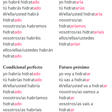
yo habré hidrat
ado
yo hidrat
aría
tú habrás hidrat
ado
tú hidrat
arías
él/ella/usted habrá
él/ella/usted hidrat
aría
hidrat
ado
nosotros/as
nosotros/as habremos
hidrat
aríamos
hidrat
ado
vosotros/as hidrat
aríais
vosotros/as habréis
ellos/ellas/ustedes
hidrat
ado
hidrat
arían
ellos/ellas/ustedes habrán
hidrat
ado
Condicional perfecto
Futuro próximo
yo habría hidrat
ado
yo voy a hidrat
ar
tú habrías hidrat
ado
tú vas a hidrat
ar
él/ella/usted habría
él/ella/usted va a hidrat
ar
hidrat
ado
nosotros/as vamos a
nosotros/as habríamos
hidrat
ar
hidrat
ado
vosotros/as vais a
vosotros/as habríais
hidrat
ar