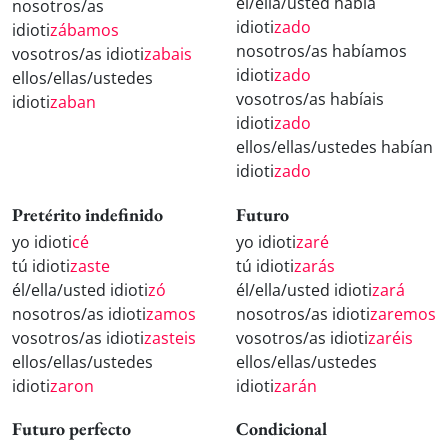
él/ella/usted había
nosotros/as
idioti
zado
idioti
zábamos
nosotros/as habíamos
vosotros/as idioti
zabais
idioti
zado
ellos/ellas/ustedes
vosotros/as habíais
idioti
zaban
idioti
zado
ellos/ellas/ustedes habían
idioti
zado
Pretérito indefinido
Futuro
yo idioti
cé
yo idioti
zaré
tú idioti
zaste
tú idioti
zarás
él/ella/usted idioti
zó
él/ella/usted idioti
zará
nosotros/as idioti
zamos
nosotros/as idioti
zaremos
vosotros/as idioti
zasteis
vosotros/as idioti
zaréis
ellos/ellas/ustedes
ellos/ellas/ustedes
idioti
zaron
idioti
zarán
Futuro perfecto
Condicional