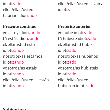
idioti
zado
ellos/ellas/ustedes van a
ellos/ellas/ustedes
idioti
zar
habrían idioti
zado
Presente continuo
Pretérito anterior
yo estoy idioti
zando
yo hube idioti
zado
tú estás idioti
zando
tú hubiste idioti
zado
él/ella/usted está
él/ella/usted hubo
idioti
zando
idioti
zado
nosotros/as estamos
nosotros/as hubimos
idioti
zando
idioti
zado
vosotros/as estáis
vosotros/as hubisteis
idioti
zando
idioti
zado
ellos/ellas/ustedes están
ellos/ellas/ustedes
idioti
zando
hubieron idioti
zado
Subjuntivo