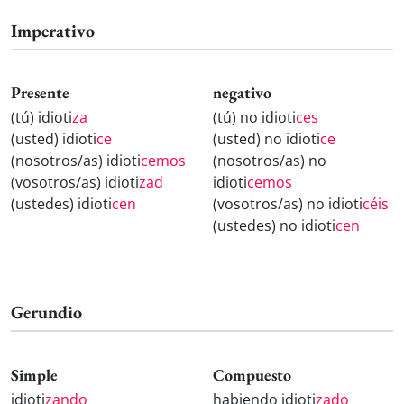
Imperativo
Presente
negativo
(tú) idioti
za
(tú) no idioti
ces
(usted) idioti
ce
(usted) no idioti
ce
(nosotros/as) idioti
cemos
(nosotros/as) no
(vosotros/as) idioti
zad
idioti
cemos
(ustedes) idioti
cen
(vosotros/as) no idioti
céis
(ustedes) no idioti
cen
Gerundio
Simple
Compuesto
idioti
zando
habiendo idioti
zado