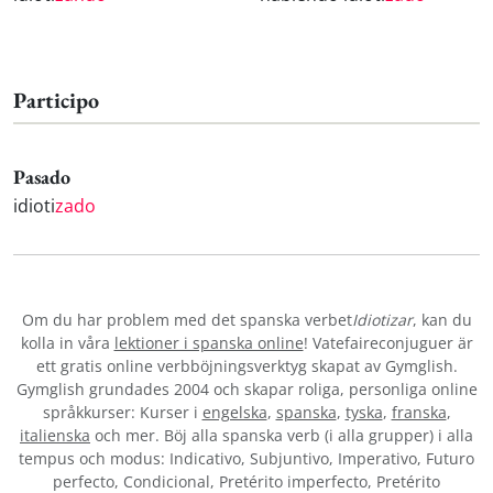
Participo
Pasado
idioti
zado
Om du har problem med det spanska verbet
Idiotizar
, kan du
kolla in våra
lektioner i spanska online
! Vatefaireconjuguer är
ett gratis online verbböjningsverktyg skapat av Gymglish.
Gymglish grundades 2004 och skapar roliga, personliga online
språkkurser: Kurser i
engelska
,
spanska
,
tyska
,
franska
,
italienska
och mer. Böj alla spanska verb (i alla grupper) i alla
tempus och modus: Indicativo, Subjuntivo, Imperativo, Futuro
perfecto, Condicional, Pretérito imperfecto, Pretérito