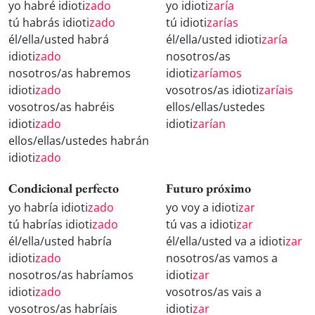
yo habré idioti
zado
yo idioti
zaría
tú habrás idioti
zado
tú idioti
zarías
él/ella/usted habrá
él/ella/usted idioti
zaría
idioti
zado
nosotros/as
nosotros/as habremos
idioti
zaríamos
idioti
zado
vosotros/as idioti
zaríais
vosotros/as habréis
ellos/ellas/ustedes
idioti
zado
idioti
zarían
ellos/ellas/ustedes habrán
idioti
zado
Condicional perfecto
Futuro próximo
yo habría idioti
zado
yo voy a idioti
zar
tú habrías idioti
zado
tú vas a idioti
zar
él/ella/usted habría
él/ella/usted va a idioti
zar
idioti
zado
nosotros/as vamos a
nosotros/as habríamos
idioti
zar
idioti
zado
vosotros/as vais a
vosotros/as habríais
idioti
zar