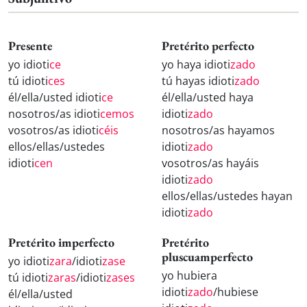
Presente
Pretérito perfecto
yo idioti
ce
yo haya idioti
zado
tú idioti
ces
tú hayas idioti
zado
él/ella/usted idioti
ce
él/ella/usted haya
nosotros/as idioti
cemos
idioti
zado
vosotros/as idioti
céis
nosotros/as hayamos
ellos/ellas/ustedes
idioti
zado
idioti
cen
vosotros/as hayáis
idioti
zado
ellos/ellas/ustedes hayan
idioti
zado
Pretérito imperfecto
Pretérito
pluscuamperfecto
yo idioti
zara
/idioti
zase
yo hubiera
tú idioti
zaras
/idioti
zases
idioti
zado
/hubiese
él/ella/usted