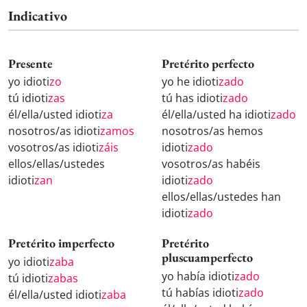
Indicativo
Presente
Pretérito perfecto
yo idioti
zo
yo he idioti
zado
tú idioti
zas
tú has idioti
zado
él/ella/usted idioti
za
él/ella/usted ha idioti
zado
nosotros/as idioti
zamos
nosotros/as hemos
vosotros/as idioti
záis
idioti
zado
ellos/ellas/ustedes
vosotros/as habéis
idioti
zan
idioti
zado
ellos/ellas/ustedes han
idioti
zado
Pretérito imperfecto
Pretérito
pluscuamperfecto
yo idioti
zaba
yo había idioti
zado
tú idioti
zabas
tú habías idioti
zado
él/ella/usted idioti
zaba