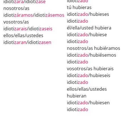
idioti
zado
idioti
zara
/idioti
zase
tú hubieras
nosotros/as
idioti
zado
/hubieses
idioti
záramos
/idioti
zásemos
idioti
zado
vosotros/as
él/ella/usted hubiera
idioti
zarais
/idioti
zaseis
idioti
zado
/hubiese
ellos/ellas/ustedes
idioti
zado
idioti
zaran
/idioti
zasen
nosotros/as hubiéramos
idioti
zado
/hubiésemos
idioti
zado
vosotros/as hubierais
idioti
zado
/hubieseis
idioti
zado
ellos/ellas/ustedes
hubieran
idioti
zado
/hubiesen
idioti
zado