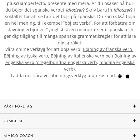
pluscuamperfecto, presente med mera. Är du osäker på hur
du böjer det spanska verbet
Idiotizar
? Skriv bara in
Idiotizar
? i
sökfältet för att se hur det böjs på spanska. Du kan också böja
en hel mening, till exempel ”böj ett verb!”. För att förbättra din
stavning erbjuder Gymglish även onlinekurser i spanska och
ger dig tillgång till många spanska grammatikregler för att lära
dig språket.
Våra online verktyg för att böja verb:
Böjning av franska verb
,
Böjning av tyska verb
,
Böjning av italienska verb
och
Böjning av
engelska verb
(
oregelbundna engelska verb
,
modala engelska
verb
).
Ladda ner våra verbböjningsverktyg utan kostnad:
VÅRT FÖRETAG
GYMGLISH
AIMIGO COACH