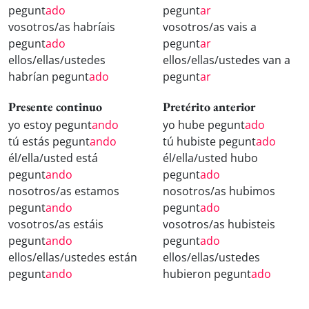
pegunt
ado
pegunt
ar
vosotros/as habríais
vosotros/as vais a
pegunt
ado
pegunt
ar
ellos/ellas/ustedes
ellos/ellas/ustedes van a
habrían pegunt
ado
pegunt
ar
Presente continuo
Pretérito anterior
yo estoy pegunt
ando
yo hube pegunt
ado
tú estás pegunt
ando
tú hubiste pegunt
ado
él/ella/usted está
él/ella/usted hubo
pegunt
ando
pegunt
ado
nosotros/as estamos
nosotros/as hubimos
pegunt
ando
pegunt
ado
vosotros/as estáis
vosotros/as hubisteis
pegunt
ando
pegunt
ado
ellos/ellas/ustedes están
ellos/ellas/ustedes
pegunt
ando
hubieron pegunt
ado