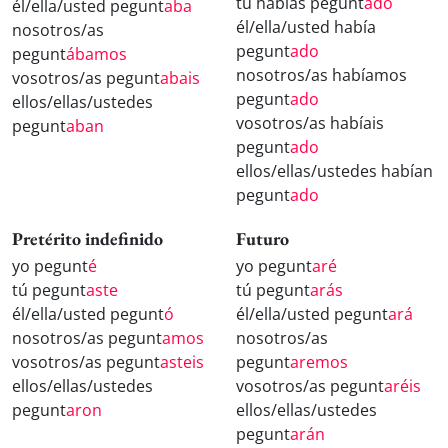
tú habías pegunt
ado
él/ella/usted pegunt
aba
él/ella/usted había
nosotros/as
pegunt
ado
pegunt
ábamos
nosotros/as habíamos
vosotros/as pegunt
abais
pegunt
ado
ellos/ellas/ustedes
vosotros/as habíais
pegunt
aban
pegunt
ado
ellos/ellas/ustedes habían
pegunt
ado
Pretérito indefinido
Futuro
yo pegunt
é
yo pegunt
aré
tú pegunt
aste
tú pegunt
arás
él/ella/usted pegunt
ó
él/ella/usted pegunt
ará
nosotros/as pegunt
amos
nosotros/as
vosotros/as pegunt
asteis
pegunt
aremos
ellos/ellas/ustedes
vosotros/as pegunt
aréis
pegunt
aron
ellos/ellas/ustedes
pegunt
arán