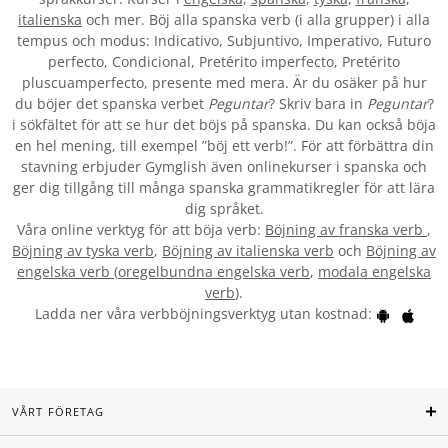
italienska
och mer. Böj alla spanska verb (i alla grupper) i alla
tempus och modus: Indicativo, Subjuntivo, Imperativo, Futuro
perfecto, Condicional, Pretérito imperfecto, Pretérito
pluscuamperfecto, presente med mera. Är du osäker på hur
du böjer det spanska verbet
Peguntar
? Skriv bara in
Peguntar
?
i sökfältet för att se hur det böjs på spanska. Du kan också böja
en hel mening, till exempel ”böj ett verb!”. För att förbättra din
stavning erbjuder Gymglish även onlinekurser i spanska och
ger dig tillgång till många spanska grammatikregler för att lära
dig språket.
Våra online verktyg för att böja verb:
Böjning av franska verb
,
Böjning av tyska verb
,
Böjning av italienska verb
och
Böjning av
engelska verb
(
oregelbundna engelska verb
,
modala engelska
verb
).
Ladda ner våra verbböjningsverktyg utan kostnad:
VÅRT FÖRETAG