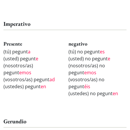
Imperativo
Presente
negativo
(tú) pegunt
a
(tú) no pegunt
es
(usted) pegunt
e
(usted) no pegunt
e
(nosotros/as)
(nosotros/as) no
pegunt
emos
pegunt
emos
(vosotros/as) pegunt
ad
(vosotros/as) no
(ustedes) pegunt
en
pegunt
éis
(ustedes) no pegunt
en
Gerundio