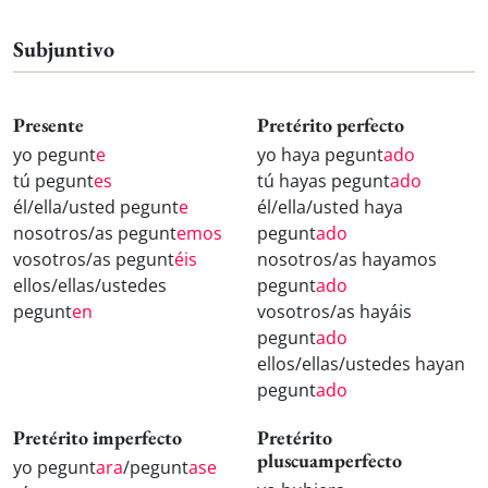
Subjuntivo
Presente
Pretérito perfecto
yo pegunt
e
yo haya pegunt
ado
tú pegunt
es
tú hayas pegunt
ado
él/ella/usted pegunt
e
él/ella/usted haya
nosotros/as pegunt
emos
pegunt
ado
vosotros/as pegunt
éis
nosotros/as hayamos
ellos/ellas/ustedes
pegunt
ado
pegunt
en
vosotros/as hayáis
pegunt
ado
ellos/ellas/ustedes hayan
pegunt
ado
Pretérito imperfecto
Pretérito
pluscuamperfecto
yo pegunt
ara
/pegunt
ase