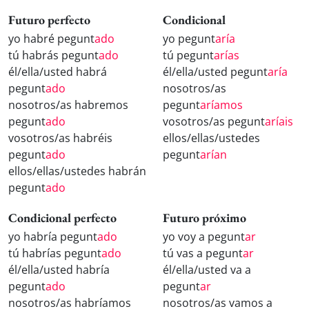
Futuro perfecto
Condicional
yo habré pegunt
ado
yo pegunt
aría
tú habrás pegunt
ado
tú pegunt
arías
él/ella/usted habrá
él/ella/usted pegunt
aría
pegunt
ado
nosotros/as
nosotros/as habremos
pegunt
aríamos
pegunt
ado
vosotros/as pegunt
aríais
vosotros/as habréis
ellos/ellas/ustedes
pegunt
ado
pegunt
arían
ellos/ellas/ustedes habrán
pegunt
ado
Condicional perfecto
Futuro próximo
yo habría pegunt
ado
yo voy a pegunt
ar
tú habrías pegunt
ado
tú vas a pegunt
ar
él/ella/usted habría
él/ella/usted va a
pegunt
ado
pegunt
ar
nosotros/as habríamos
nosotros/as vamos a