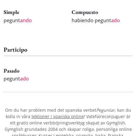
Simple
Compuesto
pegunt
ando
habiendo pegunt
ado
Participo
Pasado
pegunt
ado
Om du har problem med det spanska verbet
Peguntar
, kan du
kolla in våra
lektioner i spanska online
! Vatefaireconjuguer är
ett gratis online verbböjningsverktyg skapat av Gymglish.
Gymglish grundades 2004 och skapar roliga, personliga online
språkkurser: Kurser i
engelska
,
spanska
,
tyska
,
franska
,