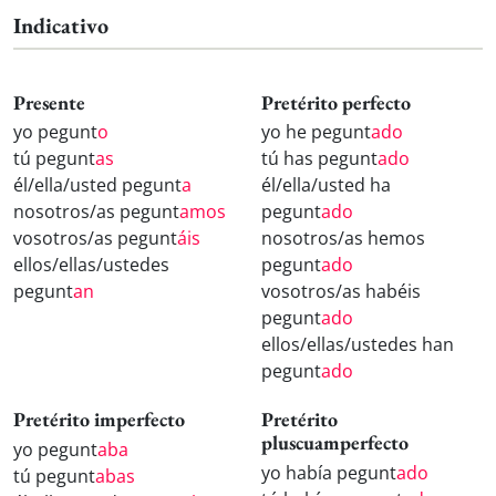
Indicativo
Presente
Pretérito perfecto
yo pegunt
o
yo he pegunt
ado
tú pegunt
as
tú has pegunt
ado
él/ella/usted pegunt
a
él/ella/usted ha
nosotros/as pegunt
amos
pegunt
ado
vosotros/as pegunt
áis
nosotros/as hemos
ellos/ellas/ustedes
pegunt
ado
pegunt
an
vosotros/as habéis
pegunt
ado
ellos/ellas/ustedes han
pegunt
ado
Pretérito imperfecto
Pretérito
pluscuamperfecto
yo pegunt
aba
yo había pegunt
ado
tú pegunt
abas