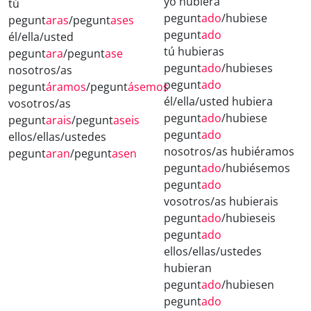
yo hubiera
tú
pegunt
ado
/hubiese
pegunt
aras
/pegunt
ases
pegunt
ado
él/ella/usted
tú hubieras
pegunt
ara
/pegunt
ase
pegunt
ado
/hubieses
nosotros/as
pegunt
ado
pegunt
áramos
/pegunt
ásemos
él/ella/usted hubiera
vosotros/as
pegunt
ado
/hubiese
pegunt
arais
/pegunt
aseis
pegunt
ado
ellos/ellas/ustedes
nosotros/as hubiéramos
pegunt
aran
/pegunt
asen
pegunt
ado
/hubiésemos
pegunt
ado
vosotros/as hubierais
pegunt
ado
/hubieseis
pegunt
ado
ellos/ellas/ustedes
hubieran
pegunt
ado
/hubiesen
pegunt
ado