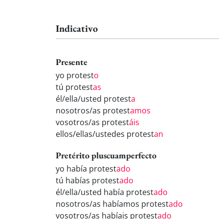
Indicativo
Presente
yo protest
o
tú protest
as
él/ella/usted protest
a
nosotros/as protest
amos
vosotros/as protest
áis
ellos/ellas/ustedes protest
an
Pretérito pluscuamperfecto
yo había protest
ado
tú habías protest
ado
él/ella/usted había protest
ado
nosotros/as habíamos protest
ado
vosotros/as habíais protest
ado