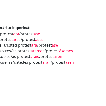
etérito imperfecto
 protest
ara
/protest
ase
 protest
aras
/protest
ases
ella/usted protest
ara
/protest
ase
sotros/as protest
áramos
/protest
ásemos
sotros/as protest
arais
/protest
aseis
los/ellas/ustedes protest
aran
/protest
asen