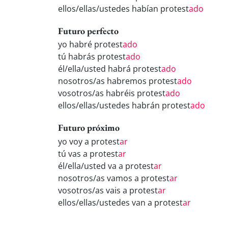
ellos/ellas/ustedes habían protest
ado
Futuro perfecto
yo habré protest
ado
tú habrás protest
ado
él/ella/usted habrá protest
ado
nosotros/as habremos protest
ado
vosotros/as habréis protest
ado
ellos/ellas/ustedes habrán protest
ado
Futuro próximo
yo voy a protest
ar
tú vas a protest
ar
él/ella/usted va a protest
ar
nosotros/as vamos a protest
ar
vosotros/as vais a protest
ar
ellos/ellas/ustedes van a protest
ar