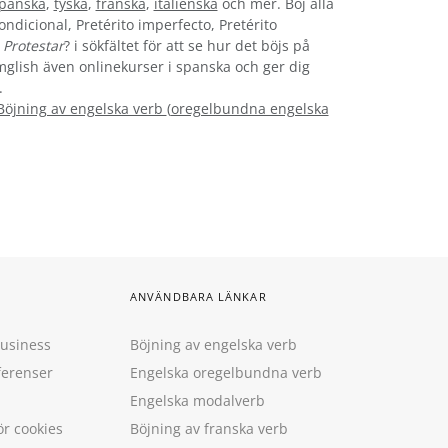
panska
,
tyska
,
franska
,
italienska
och mer. Böj alla
ondicional, Pretérito imperfecto, Pretérito
n
Protestar
? i sökfältet för att se hur det böjs på
ymglish även onlinekurser i spanska och ger dig
.
Böjning av engelska verb
(
oregelbundna engelska
ANVÄNDBARA LÄNKAR
Business
Böjning av engelska verb
ferenser
Engelska oregelbundna verb
Engelska modalverb
ör cookies
Böjning av franska verb