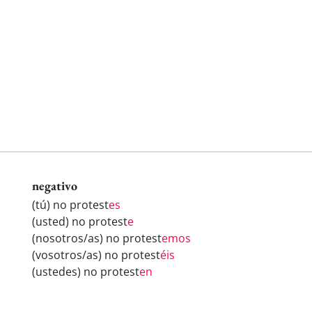
negativo
(tú) no protest
es
(usted) no protest
e
(nosotros/as) no protest
emos
(vosotros/as) no protest
éis
(ustedes) no protest
en