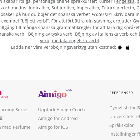
skapar roliga, personliga online språkkurser: Kurser i
engelska
,
s
s och modus: Indicativo, Subjuntivo, Imperativo, Futuro perfecto, C
osäker på hur du böjer det spanska verbet
Protestar
? Skriv bara i
 exempel ”böj ett verb!”. För att förbättra din stavning erbjuder G
tillgång till många spanska grammatikregler för att lära dig språket
franska verb
,
Böjning av tyska verb
,
Böjning av italienska verb
och
verb
,
modala engelska verb
).
Ladda ner våra verbböjningsverktyg utan kostnad:
REFERENSER
Gymglish for 
earning Series
Upptäck Aimigo Coach
Universitetsre
🛍
Aimigo for Android
Språkskolor
ka med Perfume
Aimigo for iOS
Inställninger f