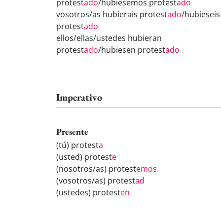
protest
ado
/hubiésemos protest
ado
vosotros/as hubierais protest
ado
/hubieseis
protest
ado
ellos/ellas/ustedes hubieran
protest
ado
/hubiesen protest
ado
Imperativo
Presente
(tú) protest
a
(usted) protest
e
(nosotros/as) protest
emos
(vosotros/as) protest
ad
(ustedes) protest
en