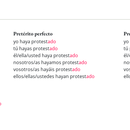
Pretérito perfecto
Pr
yo haya protest
ado
yo
tú hayas protest
ado
tú
él/ella/usted haya protest
ado
él/
nosotros/as hayamos protest
ado
no
vosotros/as hayáis protest
ado
vo
ellos/ellas/ustedes hayan protest
ado
el
o