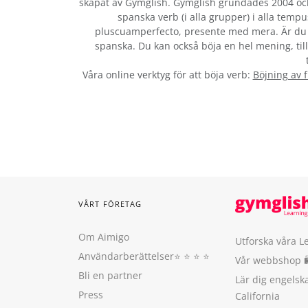
skapat av Gymglish. Gymglish grundades 2004 och 
spanska verb (i alla grupper) i alla tempu
pluscuamperfecto, presente med mera. Är du 
spanska. Du kan också böja en hel mening, till
Våra online verktyg för att böja verb:
Böjning av 
VÅRT FÖRETAG
Om Aimigo
Utforska våra L
Användarberättelser
⭐️ ⭐️ ⭐️ ⭐️
Vår webbshop 
Bli en partner
Lär dig engels
Press
California