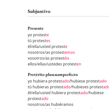
Subjuntivo
Presente
yo protest
e
tú protest
es
él/ella/usted protest
e
nosotros/as protest
emos
vosotros/as protest
éis
ellos/ellas/ustedes protest
en
Pretérito pluscuamperfecto
yo hubiera protest
ado
/hubiese protest
ado
tú hubieras protest
ado
/hubieses protest
ad
él/ella/usted hubiera protest
ado
/hubiese
protest
ado
nosotros/as hubiéramos