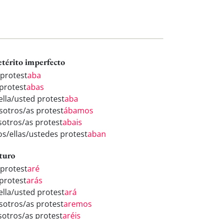
etérito imperfecto
 protest
aba
 protest
abas
ella/usted protest
aba
sotros/as protest
ábamos
sotros/as protest
abais
los/ellas/ustedes protest
aban
turo
 protest
aré
 protest
arás
ella/usted protest
ará
sotros/as protest
aremos
sotros/as protest
aréis