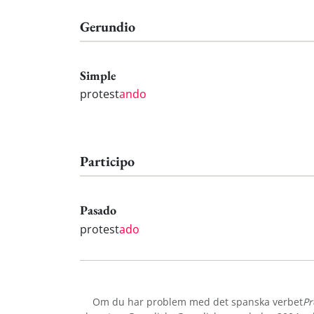
Gerundio
Simple
protest
ando
Participo
Pasado
protest
ado
Om du har problem med det spanska verbet
Pr