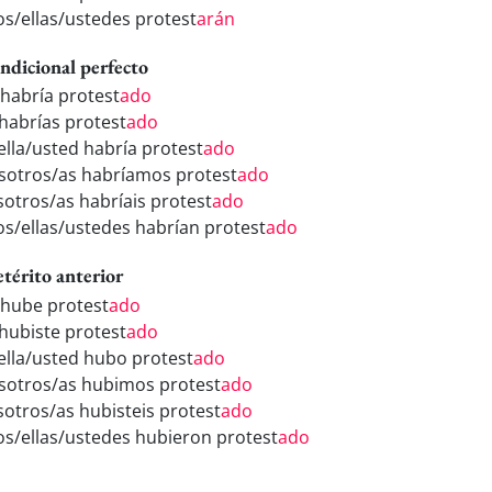
los/ellas/ustedes protest
arán
ndicional perfecto
 habría protest
ado
 habrías protest
ado
/ella/usted habría protest
ado
sotros/as habríamos protest
ado
sotros/as habríais protest
ado
los/ellas/ustedes habrían protest
ado
etérito anterior
 hube protest
ado
 hubiste protest
ado
/ella/usted hubo protest
ado
sotros/as hubimos protest
ado
sotros/as hubisteis protest
ado
los/ellas/ustedes hubieron protest
ado