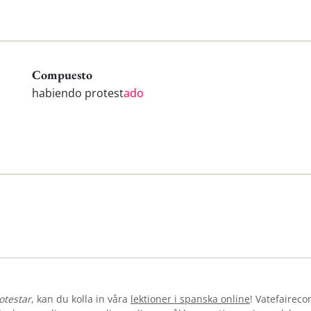
Compuesto
habiendo protest
ado
otestar
, kan du kolla in våra
lektioner i spanska online
! Vatefaireco