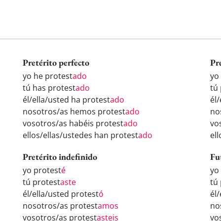
Pretérito perfecto
Pr
yo he protest
ado
yo
tú has protest
ado
tú
él/ella/usted ha protest
ado
él/
nosotros/as hemos protest
ado
no
vosotros/as habéis protest
ado
vo
ellos/ellas/ustedes han protest
ado
el
Pretérito indefinido
Fu
yo protest
é
yo
tú protest
aste
tú
él/ella/usted protest
ó
él/
nosotros/as protest
amos
no
vosotros/as protest
asteis
vo