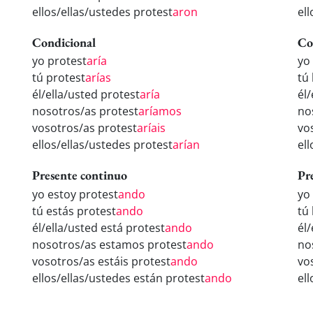
ellos/ellas/ustedes protest
aron
el
Condicional
Co
yo protest
aría
yo
tú protest
arías
tú
él/ella/usted protest
aría
él
nosotros/as protest
aríamos
no
vosotros/as protest
aríais
vo
ellos/ellas/ustedes protest
arían
el
Presente continuo
Pr
yo estoy protest
ando
yo
tú estás protest
ando
tú
él/ella/usted está protest
ando
él
nosotros/as estamos protest
ando
no
vosotros/as estáis protest
ando
vo
ellos/ellas/ustedes están protest
ando
el