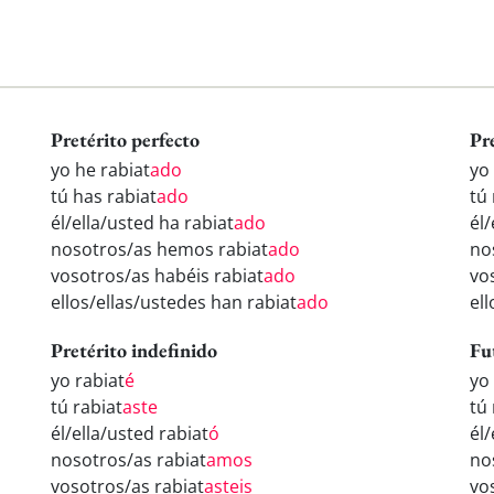
Pretérito perfecto
Pr
yo he rabiat
ado
yo
tú has rabiat
ado
tú 
él/ella/usted ha rabiat
ado
él/
nosotros/as hemos rabiat
ado
no
vosotros/as habéis rabiat
ado
vo
ellos/ellas/ustedes han rabiat
ado
ell
Pretérito indefinido
Fu
yo rabiat
é
yo
tú rabiat
aste
tú 
él/ella/usted rabiat
ó
él/
nosotros/as rabiat
amos
no
vosotros/as rabiat
asteis
vo