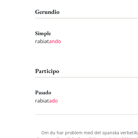
Gerundio
Simple
rabiat
ando
Participo
Pasado
rabiat
ado
Om du har problem med det spanska verbet
R