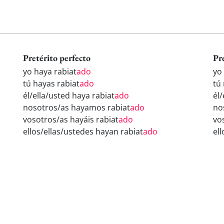
Pretérito perfecto
Pr
yo haya rabiat
ado
yo
tú hayas rabiat
ado
tú 
él/ella/usted haya rabiat
ado
él/
nosotros/as hayamos rabiat
ado
no
vosotros/as hayáis rabiat
ado
vo
ellos/ellas/ustedes hayan rabiat
ado
ell