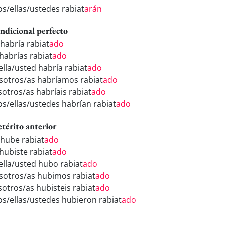
os/ellas/ustedes rabiat
arán
ndicional perfecto
 habría rabiat
ado
 habrías rabiat
ado
ella/usted habría rabiat
ado
sotros/as habríamos rabiat
ado
sotros/as habríais rabiat
ado
los/ellas/ustedes habrían rabiat
ado
etérito anterior
 hube rabiat
ado
 hubiste rabiat
ado
/ella/usted hubo rabiat
ado
sotros/as hubimos rabiat
ado
sotros/as hubisteis rabiat
ado
los/ellas/ustedes hubieron rabiat
ado