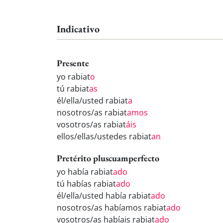
Indicativo
Presente
yo rabiat
o
tú rabiat
as
él/ella/usted rabiat
a
nosotros/as rabiat
amos
vosotros/as rabiat
áis
ellos/ellas/ustedes rabiat
an
Pretérito pluscuamperfecto
yo había rabiat
ado
tú habías rabiat
ado
él/ella/usted había rabiat
ado
nosotros/as habíamos rabiat
ado
vosotros/as habíais rabiat
ado