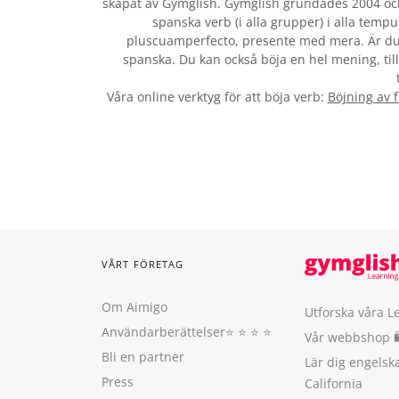
skapat av Gymglish. Gymglish grundades 2004 och 
spanska verb (i alla grupper) i alla tempu
pluscuamperfecto, presente med mera. Är du
spanska. Du kan också böja en hel mening, till
Våra online verktyg för att böja verb:
Böjning av 
VÅRT FÖRETAG
Om Aimigo
Utforska våra L
Användarberättelser
⭐️ ⭐️ ⭐️ ⭐️
Vår webbshop 
Bli en partner
Lär dig engels
Press
California