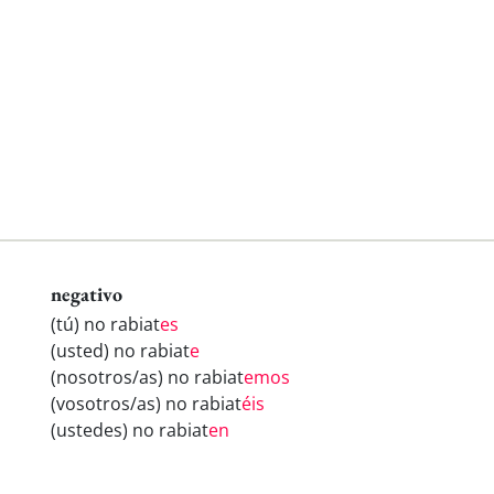
negativo
(tú) no rabiat
es
(usted) no rabiat
e
(nosotros/as) no rabiat
emos
(vosotros/as) no rabiat
éis
(ustedes) no rabiat
en