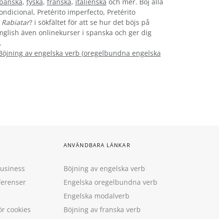
panska
,
tyska
,
franska
,
italienska
och mer. Böj alla
ondicional, Pretérito imperfecto, Pretérito
n
Rabiatar
? i sökfältet för att se hur det böjs på
ymglish även onlinekurser i spanska och ger dig
.
Böjning av engelska verb
(
oregelbundna engelska
ANVÄNDBARA LÄNKAR
Business
Böjning av engelska verb
ferenser
Engelska oregelbundna verb
Engelska modalverb
ör cookies
Böjning av franska verb