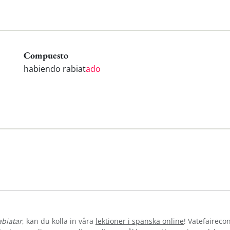
Compuesto
habiendo rabiat
ado
abiatar
, kan du kolla in våra
lektioner i spanska online
! Vatefaireco