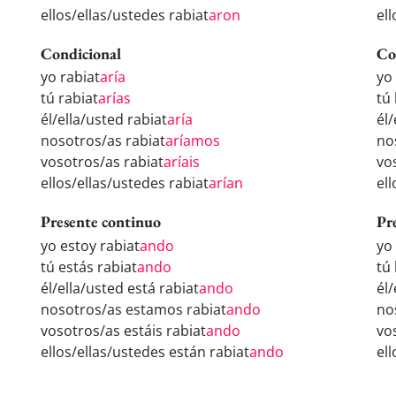
ellos/ellas/ustedes rabiat
aron
ell
Condicional
Co
yo rabiat
aría
yo
tú rabiat
arías
tú
él/ella/usted rabiat
aría
él/
nosotros/as rabiat
aríamos
no
vosotros/as rabiat
aríais
vo
ellos/ellas/ustedes rabiat
arían
el
Presente continuo
Pr
yo estoy rabiat
ando
yo
tú estás rabiat
ando
tú
él/ella/usted está rabiat
ando
él
nosotros/as estamos rabiat
ando
no
vosotros/as estáis rabiat
ando
vo
ellos/ellas/ustedes están rabiat
ando
el