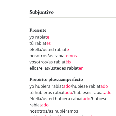
Subjuntivo
Presente
yo rabiat
e
tú rabiat
es
él/ella/usted rabiat
e
nosotros/as rabiat
emos
vosotros/as rabiat
éis
ellos/ellas/ustedes rabiat
en
Pretérito pluscuamperfecto
yo hubiera rabiat
ado
/hubiese rabiat
ado
tú hubieras rabiat
ado
/hubieses rabiat
ado
él/ella/usted hubiera rabiat
ado
/hubiese
rabiat
ado
nosotros/as hubiéramos