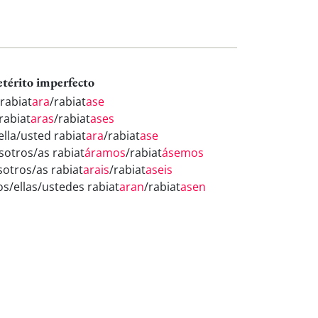
etérito imperfecto
 rabiat
ara
/rabiat
ase
rabiat
aras
/rabiat
ases
ella/usted rabiat
ara
/rabiat
ase
sotros/as rabiat
áramos
/rabiat
ásemos
sotros/as rabiat
arais
/rabiat
aseis
os/ellas/ustedes rabiat
aran
/rabiat
asen