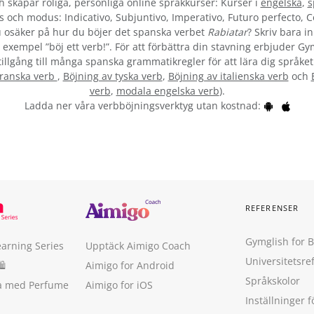
skapar roliga, personliga online språkkurser: Kurser i
engelska
,
s
s och modus: Indicativo, Subjuntivo, Imperativo, Futuro perfecto, C
 osäker på hur du böjer det spanska verbet
Rabiatar
? Skriv bara i
 exempel ”böj ett verb!”. För att förbättra din stavning erbjuder G
tillgång till många spanska grammatikregler för att lära dig språket
franska verb
,
Böjning av tyska verb
,
Böjning av italienska verb
och
verb
,
modala engelska verb
).
Ladda ner våra verbböjningsverktyg utan kostnad:
REFERENSER
Gymglish for 
earning Series
Upptäck Aimigo Coach
Universitetsre
🛍
Aimigo for Android
Språkskolor
ka med Perfume
Aimigo for iOS
Inställninger f