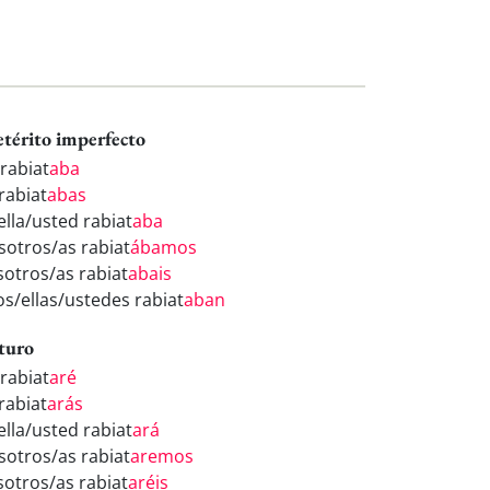
etérito imperfecto
 rabiat
aba
rabiat
abas
ella/usted rabiat
aba
sotros/as rabiat
ábamos
sotros/as rabiat
abais
os/ellas/ustedes rabiat
aban
turo
 rabiat
aré
rabiat
arás
ella/usted rabiat
ará
sotros/as rabiat
aremos
sotros/as rabiat
aréis