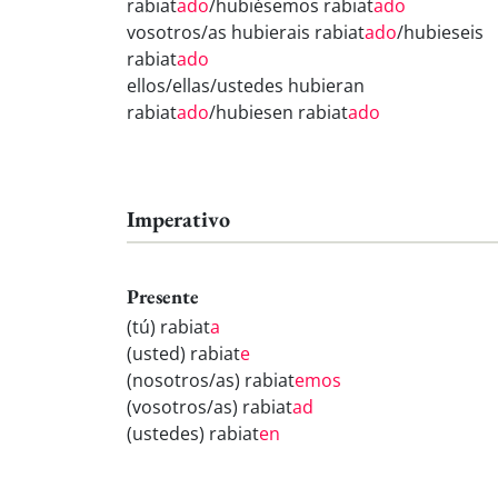
rabiat
ado
/hubiésemos rabiat
ado
vosotros/as hubierais rabiat
ado
/hubieseis
rabiat
ado
ellos/ellas/ustedes hubieran
rabiat
ado
/hubiesen rabiat
ado
Imperativo
Presente
(tú) rabiat
a
(usted) rabiat
e
(nosotros/as) rabiat
emos
(vosotros/as) rabiat
ad
(ustedes) rabiat
en