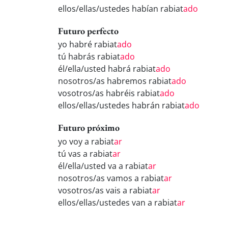
ellos/ellas/ustedes habían rabiat
ado
Futuro perfecto
yo habré rabiat
ado
tú habrás rabiat
ado
él/ella/usted habrá rabiat
ado
nosotros/as habremos rabiat
ado
vosotros/as habréis rabiat
ado
ellos/ellas/ustedes habrán rabiat
ado
Futuro próximo
yo voy a rabiat
ar
tú vas a rabiat
ar
él/ella/usted va a rabiat
ar
nosotros/as vamos a rabiat
ar
vosotros/as vais a rabiat
ar
ellos/ellas/ustedes van a rabiat
ar