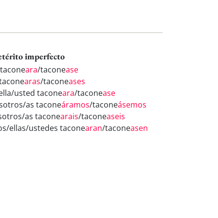
etérito imperfecto
 tacone
ara
/tacone
ase
 tacone
aras
/tacone
ases
/ella/usted tacone
ara
/tacone
ase
sotros/as tacone
áramos
/tacone
ásemos
sotros/as tacone
arais
/tacone
aseis
los/ellas/ustedes tacone
aran
/tacone
asen