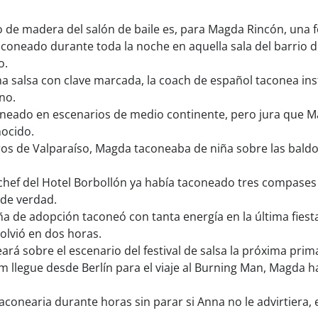
 de madera del salón de baile es, para Magda Rincón, una f
oneado durante toda la noche en aquella sala del barrio de
o.
 salsa con clave marcada, la coach de español taconea ins
no.
neado en escenarios de medio continente, pero jura que M
nocido.
ros de Valparaíso, Magda taconeaba de niña sobre las baldos
chef del Hotel Borbollón ya había taconeado tres compases r
 de verdad.
a de adopción taconeó con tanta energía en la última fiesta 
olvió en dos horas.
rá sobre el escenario del festival de salsa la próxima prim
 llegue desde Berlín para el viaje al Burning Man, Magda 
onearia durante horas sin parar si Anna no le advirtiera, e