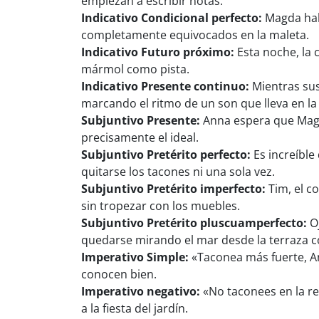
empiezan a escribir notas.
Indicativo Condicional perfecto:
Magda hab
completamente equivocados en la maleta.
Indicativo Futuro próximo:
Esta noche, la 
mármol como pista.
Indicativo Presente continuo:
Mientras sus
marcando el ritmo de un son que lleva en l
Subjuntivo Presente:
Anna espera que Magda
precisamente el ideal.
Subjuntivo Pretérito perfecto:
Es increíble
quitarse los tacones ni una sola vez.
Subjuntivo Pretérito imperfecto:
Tim, el c
sin tropezar con los muebles.
Subjuntivo Pretérito pluscuamperfecto:
Oj
quedarse mirando el mar desde la terraza co
Imperativo Simple:
«Taconea más fuerte, An
conocen bien.
Imperativo negativo:
«No taconees en la re
a la fiesta del jardín.