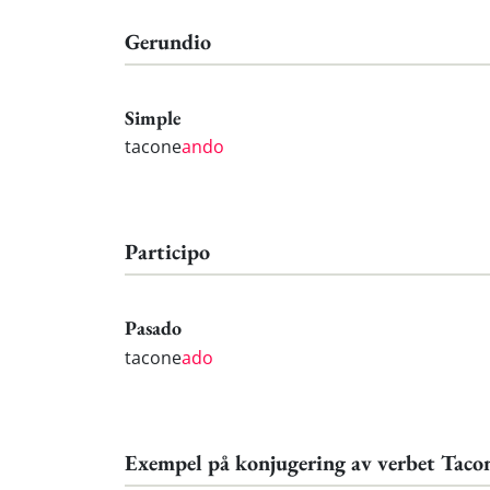
Gerundio
Simple
tacone
ando
Participo
Pasado
tacone
ado
Exempel på konjugering av verbet Taco