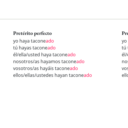
Pretérito perfecto
Pr
yo haya tacone
ado
yo
tú hayas tacone
ado
tú
él/ella/usted haya tacone
ado
él
nosotros/as hayamos tacone
ado
no
vosotros/as hayáis tacone
ado
vo
ellos/ellas/ustedes hayan tacone
ado
el