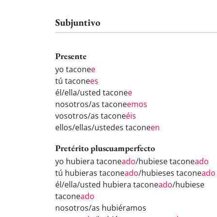
Subjuntivo
Presente
yo tacone
e
tú tacone
es
él/ella/usted tacone
e
nosotros/as tacone
emos
vosotros/as tacone
éis
ellos/ellas/ustedes tacone
en
Pretérito pluscuamperfecto
yo hubiera tacone
ado
/hubiese tacone
ado
tú hubieras tacone
ado
/hubieses tacone
ado
él/ella/usted hubiera tacone
ado
/hubiese
tacone
ado
nosotros/as hubiéramos