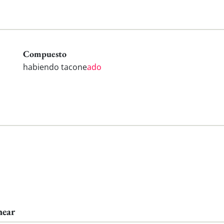
Compuesto
habiendo tacone
ado
near