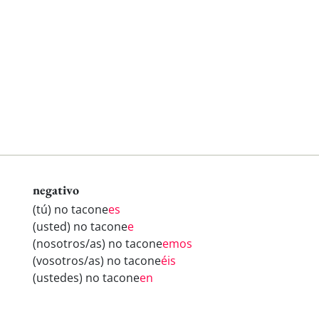
negativo
(tú) no tacone
es
(usted) no tacone
e
(nosotros/as) no tacone
emos
(vosotros/as) no tacone
éis
(ustedes) no tacone
en