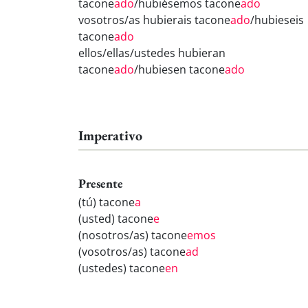
tacone
ado
/hubiésemos tacone
ado
vosotros/as hubierais tacone
ado
/hubieseis
tacone
ado
ellos/ellas/ustedes hubieran
tacone
ado
/hubiesen tacone
ado
Imperativo
Presente
(tú) tacone
a
(usted) tacone
e
(nosotros/as) tacone
emos
(vosotros/as) tacone
ad
(ustedes) tacone
en