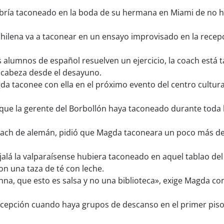
ría taconeado en la boda de su hermana en Miami de no h
chilena va a taconear en un ensayo improvisado en la recepc
 alumnos de español resuelven un ejercicio, la coach está 
a cabeza desde el desayuno.
 taconee con ella en el próximo evento del centro cultura
 que la gerente del Borbollón haya taconeado durante toda l
oach de alemán, pidió que Magda taconeara un poco más des
alá la valparaísense hubiera taconeado en aquel tablao del
n una taza de té con leche.
na, que esto es salsa y no una biblioteca», exige Magda c
cepción cuando haya grupos de descanso en el primer piso»