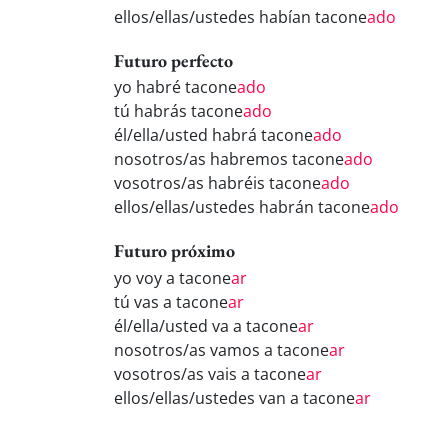
ellos/ellas/ustedes habían tacone
ado
Futuro perfecto
yo habré tacone
ado
tú habrás tacone
ado
él/ella/usted habrá tacone
ado
nosotros/as habremos tacone
ado
vosotros/as habréis tacone
ado
ellos/ellas/ustedes habrán tacone
ado
Futuro próximo
yo voy a tacone
ar
tú vas a tacone
ar
él/ella/usted va a tacone
ar
nosotros/as vamos a tacone
ar
vosotros/as vais a tacone
ar
ellos/ellas/ustedes van a tacone
ar