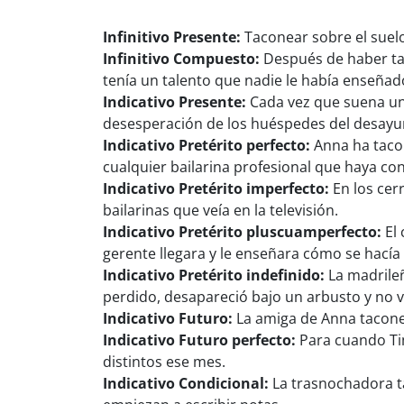
Infinitivo Presente:
Taconear sobre el suelo
Infinitivo Compuesto:
Después de haber tac
tenía un talento que nadie le había enseñad
Indicativo Presente:
Cada vez que suena una
desesperación de los huéspedes del desayu
Indicativo Pretérito perfecto:
Anna ha taco
cualquier bailarina profesional que haya co
Indicativo Pretérito imperfecto:
En los cer
bailarinas que veía en la televisión.
Indicativo Pretérito pluscuamperfecto:
El 
gerente llegara y le enseñara cómo se hacía
Indicativo Pretérito indefinido:
La madrileñ
perdido, desapareció bajo un arbusto y no v
Indicativo Futuro:
La amiga de Anna taconea
Indicativo Futuro perfecto:
Para cuando Tim
distintos ese mes.
Indicativo Condicional:
La trasnochadora tac