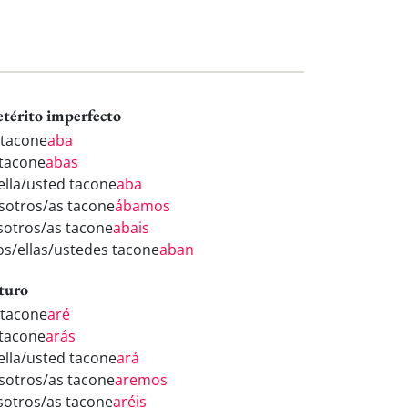
etérito imperfecto
 tacone
aba
 tacone
abas
/ella/usted tacone
aba
sotros/as tacone
ábamos
sotros/as tacone
abais
los/ellas/ustedes tacone
aban
turo
 tacone
aré
 tacone
arás
/ella/usted tacone
ará
sotros/as tacone
aremos
sotros/as tacone
aréis