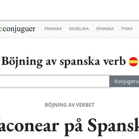
FRANSKA
ENGELSKA
SPANSKA
TYSKA
Böjning av spanska verb
BÖJNING AV VERBET
aconear på Spans