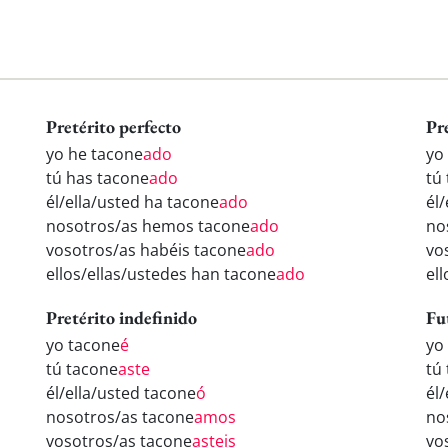
Pretérito perfecto
Pr
yo he tacone
ado
yo
tú has tacone
ado
tú
él/ella/usted ha tacone
ado
él
nosotros/as hemos tacone
ado
no
vosotros/as habéis tacone
ado
vo
ellos/ellas/ustedes han tacone
ado
el
Pretérito indefinido
Fu
yo tacone
é
yo
tú tacone
aste
tú
él/ella/usted tacone
ó
él
nosotros/as tacone
amos
no
vosotros/as tacone
asteis
vo