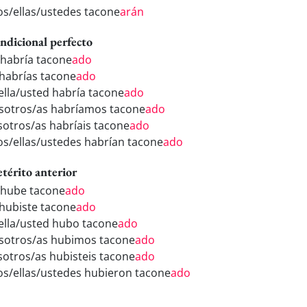
los/ellas/ustedes tacone
arán
ndicional perfecto
 habría tacone
ado
 habrías tacone
ado
/ella/usted habría tacone
ado
sotros/as habríamos tacone
ado
sotros/as habríais tacone
ado
los/ellas/ustedes habrían tacone
ado
etérito anterior
 hube tacone
ado
 hubiste tacone
ado
/ella/usted hubo tacone
ado
sotros/as hubimos tacone
ado
sotros/as hubisteis tacone
ado
los/ellas/ustedes hubieron tacone
ado