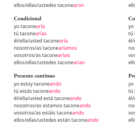
ellos/ellas/ustedes tacone
aron
el
Condicional
Co
yo tacone
aría
yo
tú tacone
arías
tú
él/ella/usted tacone
aría
él
nosotros/as tacone
aríamos
no
vosotros/as tacone
aríais
vo
ellos/ellas/ustedes tacone
arían
el
Presente continuo
Pr
yo estoy tacone
ando
yo
tú estás tacone
ando
tú
él/ella/usted está tacone
ando
él
nosotros/as estamos tacone
ando
no
vosotros/as estáis tacone
ando
vo
ellos/ellas/ustedes están tacone
ando
el