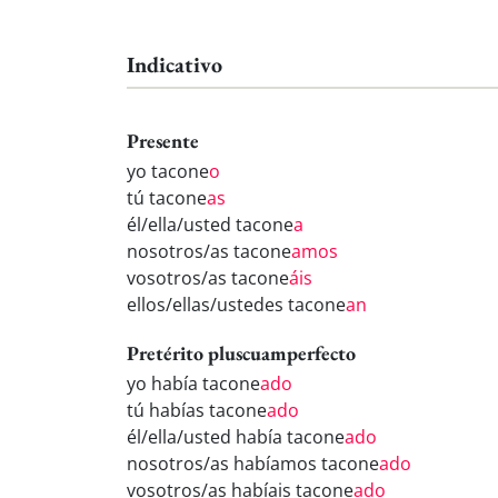
Indicativo
Presente
yo tacone
o
tú tacone
as
él/ella/usted tacone
a
nosotros/as tacone
amos
vosotros/as tacone
áis
ellos/ellas/ustedes tacone
an
Pretérito pluscuamperfecto
yo había tacone
ado
tú habías tacone
ado
él/ella/usted había tacone
ado
nosotros/as habíamos tacone
ado
vosotros/as habíais tacone
ado