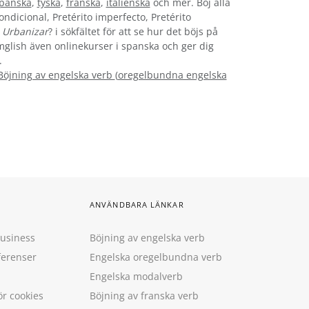
panska
,
tyska
,
franska
,
italienska
och mer. Böj alla
ondicional, Pretérito imperfecto, Pretérito
n
Urbanizar
? i sökfältet för att se hur det böjs på
ymglish även onlinekurser i spanska och ger dig
.
Böjning av engelska verb
(
oregelbundna engelska
ANVÄNDBARA LÄNKAR
Business
Böjning av engelska verb
ferenser
Engelska oregelbundna verb
Engelska modalverb
ör cookies
Böjning av franska verb