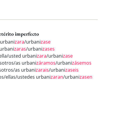
etérito imperfecto
 urbani
zara
/urbani
zase
 urbani
zaras
/urbani
zases
/ella/usted urbani
zara
/urbani
zase
sotros/as urbani
záramos
/urbani
zásemos
sotros/as urbani
zarais
/urbani
zaseis
los/ellas/ustedes urbani
zaran
/urbani
zasen