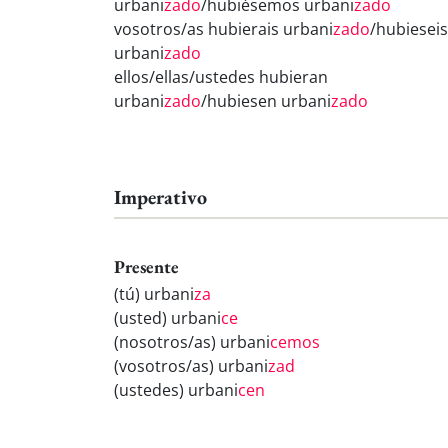
urbani
zado
/hubiésemos urbani
zado
vosotros/as hubierais urbani
zado
/hubieseis
urbani
zado
ellos/ellas/ustedes hubieran
urbani
zado
/hubiesen urbani
zado
Imperativo
Presente
(tú) urbani
za
(usted) urbani
ce
(nosotros/as) urbani
cemos
(vosotros/as) urbani
zad
(ustedes) urbani
cen