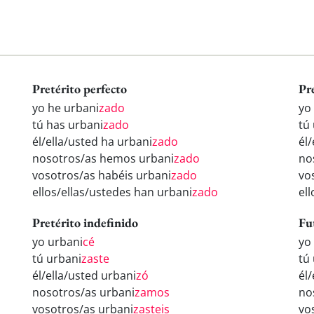
Pretérito perfecto
Pr
yo he urbani
zado
yo
tú has urbani
zado
tú
él/ella/usted ha urbani
zado
él
nosotros/as hemos urbani
zado
no
vosotros/as habéis urbani
zado
vo
ellos/ellas/ustedes han urbani
zado
el
Pretérito indefinido
Fu
yo urbani
cé
yo
tú urbani
zaste
tú
él/ella/usted urbani
zó
él
nosotros/as urbani
zamos
no
vosotros/as urbani
zasteis
vo