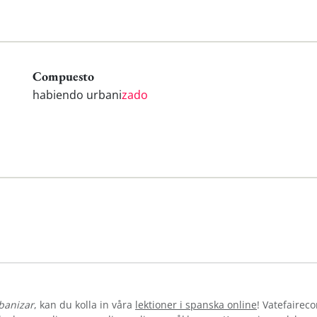
Compuesto
habiendo urbani
zado
banizar
, kan du kolla in våra
lektioner i spanska online
! Vatefairec