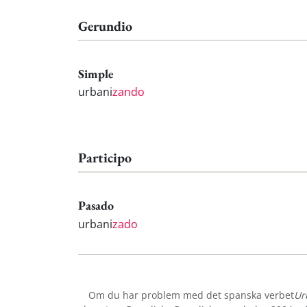
Gerundio
Simple
urbani
zando
Participo
Pasado
urbani
zado
Om du har problem med det spanska verbet
Ur