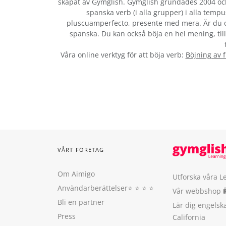
skapat av Gymglish. Gymglish grundades 2004 och 
spanska verb (i alla grupper) i alla tempu
pluscuamperfecto, presente med mera. Är du o
spanska. Du kan också böja en hel mening, till
Våra online verktyg för att böja verb:
Böjning av 
VÅRT FÖRETAG
Om Aimigo
Utforska våra L
Användarberättelser
⭐️ ⭐️ ⭐️ ⭐️
Vår webbshop 
Bli en partner
Lär dig engels
Press
California