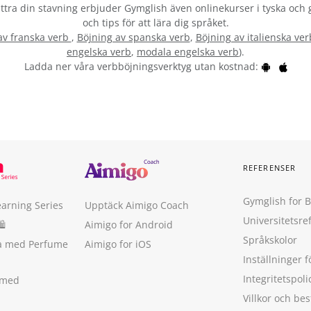
rbättra din stavning erbjuder Gymglish även onlinekurser i tyska och 
och tips för att lära dig språket.
av franska verb
,
Böjning av spanska verb
,
Böjning av italienska ver
engelska verb
,
modala engelska verb
).
Ladda ner våra verbböjningsverktyg utan kostnad:
REFERENSER
Gymglish for 
earning Series
Upptäck Aimigo Coach
Universitetsre
🛍
Aimigo for Android
Språkskolor
ka med Perfume
Aimigo for iOS
Inställninger f
Integritetspoli
 med
Villkor och b