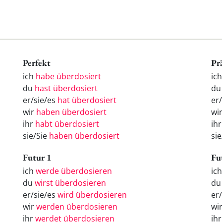
Perfekt
Pr
ich
habe überdosiert
ic
du
hast überdosiert
du
er/sie/es
hat überdosiert
er
wir
haben überdosiert
wi
ihr
habt überdosiert
ih
sie/Sie
haben überdosiert
si
Futur 1
Fu
ich
werde überdosieren
ic
du
wirst überdosieren
d
er/sie/es
wird überdosieren
er
wir
werden überdosieren
wi
ihr
werdet überdosieren
ih