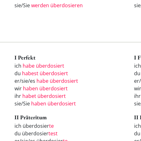
sie/Sie
werden überdosieren
si
I Perfekt
I 
ich
habe überdosiert
ic
du
habest überdosiert
d
er/sie/es
habe überdosiert
er
wir
haben überdosiert
wi
ihr
habet überdosiert
ih
sie/Sie
haben überdosiert
si
II Präteritum
II
ich überdosier
te
ic
du überdosier
test
d