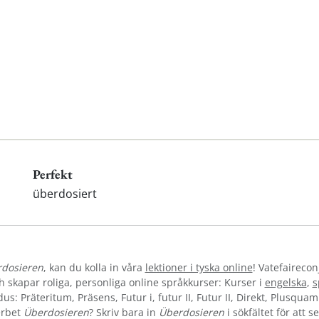
Perfekt
überdosiert
dosieren
, kan du kolla in våra
lektioner i tyska online
! Vatefairecon
skapar roliga, personliga online språkkurser: Kurser i
engelska
,
s
s: Präteritum, Präsens, Futur i, futur II, Futur II, Direkt, Plusquam
erbet
Überdosieren
? Skriv bara in
Überdosieren
i sökfältet för att 