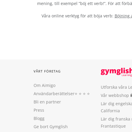
mening, till exempel ”böj ett verb!”. För att fö
Våra online verktyg för att böja verb:
Böjning 
VÅRT FÖRETAG
Om Aimigo
Utforska våra L
Användarberättelser
⭐️ ⭐️ ⭐️ ⭐️
Vår webbshop 
Bli en partner
Lär dig engels
Press
California
Blogg
Lär dig franska
Frantastique
Ge bort Gymglish