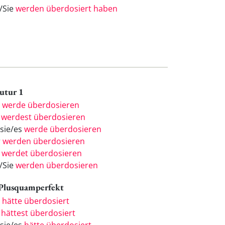
e/Sie
werden überdosiert haben
Futur 1
h
werde überdosieren
u
werdest überdosieren
/sie/es
werde überdosieren
r
werden überdosieren
r
werdet überdosieren
e/Sie
werden überdosieren
 Plusquamperfekt
h
hätte überdosiert
u
hättest überdosiert