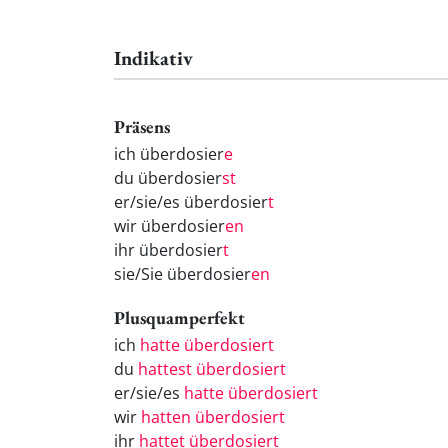
Indikativ
Präsens
ich überdosier
e
du überdosier
st
er/sie/es überdosier
t
wir überdosier
en
ihr überdosier
t
sie/Sie überdosier
en
Plusquamperfekt
ich
hatte überdosiert
du
hattest überdosiert
er/sie/es
hatte überdosiert
wir
hatten überdosiert
ihr
hattet überdosiert