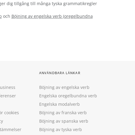
ger dig tillgång till många tyska grammatikregler
b
och
Böjning av engelska verb
(
oregelbundna
ANVÄNDBARA LÄNKAR
Business
Böjning av engelska verb
ferenser
Engelska oregelbundna verb
Engelska modalverb
ör cookies
Böjning av franska verb
cy
Böjning av spanska verb
estämmelser
Böjning av tyska verb