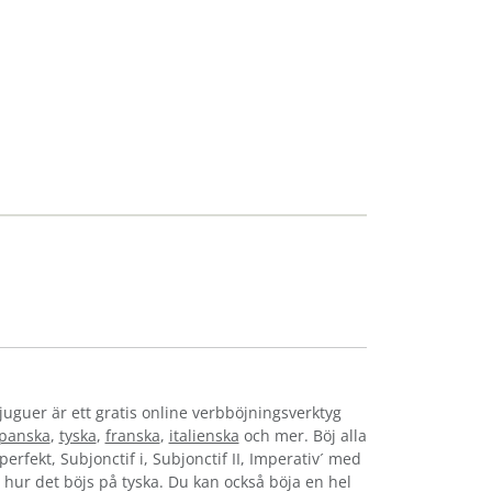
juguer är ett gratis online verbböjningsverktyg
panska
,
tyska
,
franska
,
italienska
och mer. Böj alla
perfekt, Subjonctif i, Subjonctif II, Imperativ´ med
se hur det böjs på tyska. Du kan också böja en hel