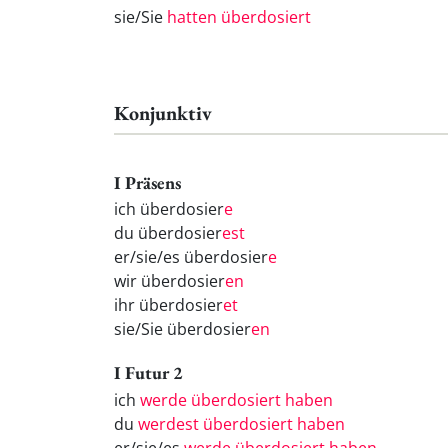
sie/Sie
hatten überdosiert
Konjunktiv
I Präsens
ich überdosier
e
du überdosier
est
er/sie/es überdosier
e
wir überdosier
en
ihr überdosier
et
sie/Sie überdosier
en
I Futur 2
ich
werde überdosiert haben
du
werdest überdosiert haben