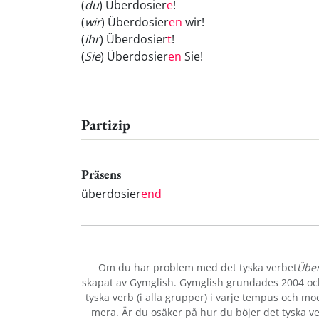
(
du
) Überdosier
e
!
(
wir
) Überdosier
en
wir!
(
ihr
) Überdosier
t
!
(
Sie
) Überdosier
en
Sie!
Partizip
Präsens
überdosier
end
Om du har problem med det tyska verbet
Über
skapat av Gymglish. Gymglish grundades 2004 och 
tyska verb (i alla grupper) i varje tempus och modu
mera. Är du osäker på hur du böjer det tyska v