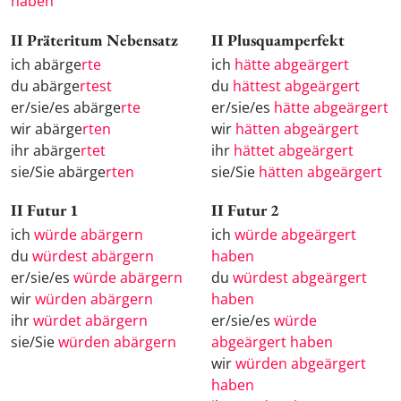
haben
II Präteritum Nebensatz
II Plusquamperfekt
ich abärge
rte
ich
hätte abgeärgert
du abärge
rtest
du
hättest abgeärgert
er/sie/es abärge
rte
er/sie/es
hätte abgeärgert
wir abärge
rten
wir
hätten abgeärgert
ihr abärge
rtet
ihr
hättet abgeärgert
sie/Sie abärge
rten
sie/Sie
hätten abgeärgert
II Futur 1
II Futur 2
ich
würde abärgern
ich
würde abgeärgert
du
würdest abärgern
haben
er/sie/es
würde abärgern
du
würdest abgeärgert
wir
würden abärgern
haben
ihr
würdet abärgern
er/sie/es
würde
sie/Sie
würden abärgern
abgeärgert haben
wir
würden abgeärgert
haben