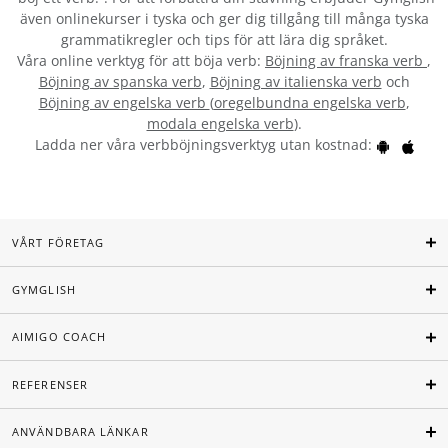
även onlinekurser i tyska och ger dig tillgång till många tyska
grammatikregler och tips för att lära dig språket.
Våra online verktyg för att böja verb:
Böjning av franska verb
,
Böjning av spanska verb
,
Böjning av italienska verb
och
Böjning av engelska verb
(
oregelbundna engelska verb
,
modala engelska verb
).
Ladda ner våra verbböjningsverktyg utan kostnad:
VÅRT FÖRETAG
GYMGLISH
AIMIGO COACH
REFERENSER
ANVÄNDBARA LÄNKAR