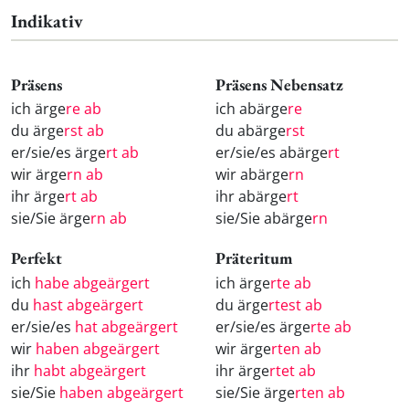
Indikativ
Präsens
Präsens Nebensatz
ich ärge
re ab
ich abärge
re
du ärge
rst ab
du abärge
rst
er/sie/es ärge
rt ab
er/sie/es abärge
rt
wir ärge
rn ab
wir abärge
rn
ihr ärge
rt ab
ihr abärge
rt
sie/Sie ärge
rn ab
sie/Sie abärge
rn
Perfekt
Präteritum
ich
habe abgeärgert
ich ärge
rte ab
du
hast abgeärgert
du ärge
rtest ab
er/sie/es
hat abgeärgert
er/sie/es ärge
rte ab
wir
haben abgeärgert
wir ärge
rten ab
ihr
habt abgeärgert
ihr ärge
rtet ab
sie/Sie
haben abgeärgert
sie/Sie ärge
rten ab