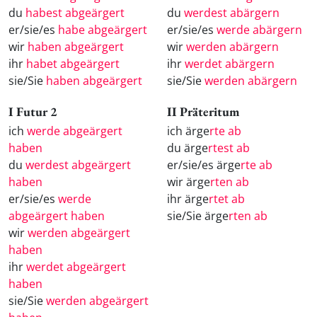
du
habest abgeärgert
du
werdest abärgern
er/sie/es
habe abgeärgert
er/sie/es
werde abärgern
wir
haben abgeärgert
wir
werden abärgern
ihr
habet abgeärgert
ihr
werdet abärgern
sie/Sie
haben abgeärgert
sie/Sie
werden abärgern
I Futur 2
II Präteritum
ich
werde abgeärgert
ich ärge
rte ab
haben
du ärge
rtest ab
du
werdest abgeärgert
er/sie/es ärge
rte ab
haben
wir ärge
rten ab
er/sie/es
werde
ihr ärge
rtet ab
abgeärgert haben
sie/Sie ärge
rten ab
wir
werden abgeärgert
haben
ihr
werdet abgeärgert
haben
sie/Sie
werden abgeärgert