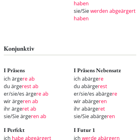
haben
sie/Sie
werden abgeärgert
haben
Konjunktiv
I Präsens
I Präsens Nebensatz
ich ärge
re ab
ich abärge
re
du ärge
rest ab
du abärge
rest
er/sie/es ärge
re ab
er/sie/es abärge
re
wir ärge
ren ab
wir abärge
ren
ihr ärge
ret ab
ihr abärge
ret
sie/Sie ärge
ren ab
sie/Sie abärge
ren
I Perfekt
I Futur 1
ich
habe abgeärgert
ich
werde abärgern