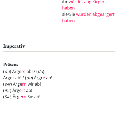
ihr
würdet abgeärgert
haben
sie/Sie
würden abgeärgert
haben
Imperativ
Präsens
(
du
) Ärge
re
ab! / (
du
)
Ärge
r
ab! / (
du
) Ärgr
e
ab!
(
wir
) Ärge
rn
wir ab!
(
ihr
) Ärge
rt
ab!
(
Sie
) Ärge
rn
Sie ab!