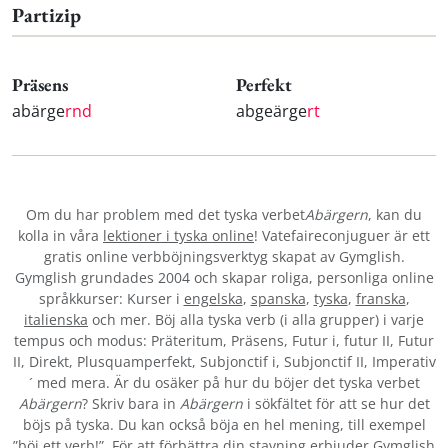
Partizip
Präsens
Perfekt
abärge
rnd
abgeärge
rt
Om du har problem med det tyska verbet
Abärgern
, kan du
kolla in våra
lektioner i tyska online
! Vatefaireconjuguer är ett
gratis online verbböjningsverktyg skapat av Gymglish.
Gymglish grundades 2004 och skapar roliga, personliga online
språkkurser: Kurser i
engelska
,
spanska
,
tyska
,
franska
,
italienska
och mer. Böj alla tyska verb (i alla grupper) i varje
tempus och modus: Präteritum, Präsens, Futur i, futur II, Futur
II, Direkt, Plusquamperfekt, Subjonctif i, Subjonctif II, Imperativ
´ med mera. Är du osäker på hur du böjer det tyska verbet
Abärgern
? Skriv bara in
Abärgern
i sökfältet för att se hur det
böjs på tyska. Du kan också böja en hel mening, till exempel
”böj ett verb!”. För att förbättra din stavning erbjuder Gymglish