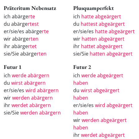
Präteritum Nebensatz
Plusquamperfekt
ich abärge
rte
ich
hatte abgeärgert
du abärge
rtest
du
hattest abgeärgert
er/sie/es abärge
rte
er/sie/es
hatte abgeärgert
wir abärge
rten
wir
hatten abgeärgert
ihr abärge
rtet
ihr
hattet abgeärgert
sie/Sie abärge
rten
sie/Sie
hatten abgeärgert
Futur 1
Futur 2
ich
werde abärgern
ich
werde abgeärgert
du
wirst abärgern
haben
er/sie/es
wird abärgern
du
wirst abgeärgert
wir
werden abärgern
haben
ihr
werdet abärgern
er/sie/es
wird abgeärgert
sie/Sie
werden abärgern
haben
wir
werden abgeärgert
haben
ihr
werdet abgeärgert