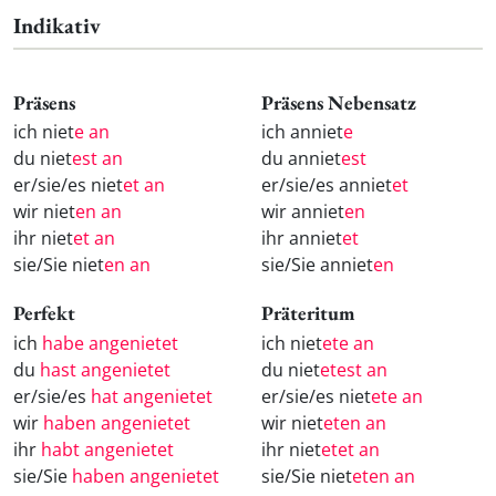
Indikativ
Präsens
Präsens Nebensatz
ich niet
e an
ich anniet
e
du niet
est an
du anniet
est
er/sie/es niet
et an
er/sie/es anniet
et
wir niet
en an
wir anniet
en
ihr niet
et an
ihr anniet
et
sie/Sie niet
en an
sie/Sie anniet
en
Perfekt
Präteritum
ich
habe angenietet
ich niet
ete an
du
hast angenietet
du niet
etest an
er/sie/es
hat angenietet
er/sie/es niet
ete an
wir
haben angenietet
wir niet
eten an
ihr
habt angenietet
ihr niet
etet an
sie/Sie
haben angenietet
sie/Sie niet
eten an