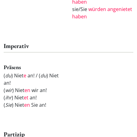
haben
sie/Sie
würden angenietet
haben
Imperativ
Präsens
(
du
) Niet
e
an! / (
du
) Niet
an!
(
wir
) Niet
en
wir an!
(
ihr
) Niet
et
an!
(
Sie
) Niet
en
Sie an!
Partizip