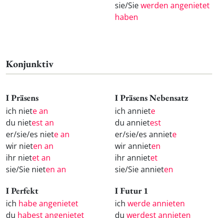
sie/Sie
werden angenietet
haben
Konjunktiv
I Präsens
I Präsens Nebensatz
ich niet
e an
ich anniet
e
du niet
est an
du anniet
est
er/sie/es niet
e an
er/sie/es anniet
e
wir niet
en an
wir anniet
en
ihr niet
et an
ihr anniet
et
sie/Sie niet
en an
sie/Sie anniet
en
I Perfekt
I Futur 1
ich
habe angenietet
ich
werde annieten
du
habest angenietet
du
werdest annieten