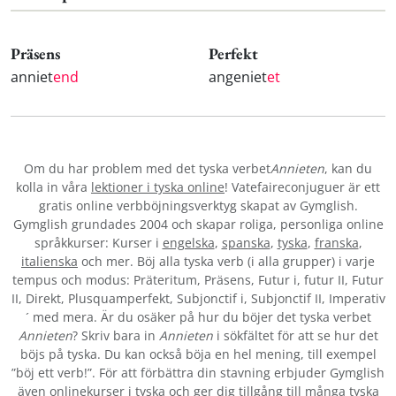
Präsens
Perfekt
anniet
end
angeniet
et
Om du har problem med det tyska verbet
Annieten
, kan du
kolla in våra
lektioner i tyska online
! Vatefaireconjuguer är ett
gratis online verbböjningsverktyg skapat av Gymglish.
Gymglish grundades 2004 och skapar roliga, personliga online
språkkurser: Kurser i
engelska
,
spanska
,
tyska
,
franska
,
italienska
och mer. Böj alla tyska verb (i alla grupper) i varje
tempus och modus: Präteritum, Präsens, Futur i, futur II, Futur
II, Direkt, Plusquamperfekt, Subjonctif i, Subjonctif II, Imperativ
´ med mera. Är du osäker på hur du böjer det tyska verbet
Annieten
? Skriv bara in
Annieten
i sökfältet för att se hur det
böjs på tyska. Du kan också böja en hel mening, till exempel
”böj ett verb!”. För att förbättra din stavning erbjuder Gymglish
även onlinekurser i tyska och ger dig tillgång till många tyska