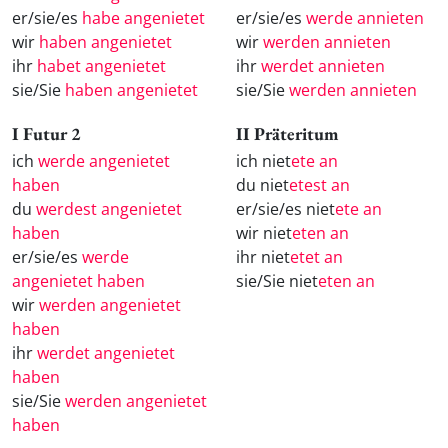
er/sie/es
habe angenietet
er/sie/es
werde annieten
wir
haben angenietet
wir
werden annieten
ihr
habet angenietet
ihr
werdet annieten
sie/Sie
haben angenietet
sie/Sie
werden annieten
I Futur 2
II Präteritum
ich
werde angenietet
ich niet
ete an
haben
du niet
etest an
du
werdest angenietet
er/sie/es niet
ete an
haben
wir niet
eten an
er/sie/es
werde
ihr niet
etet an
angenietet haben
sie/Sie niet
eten an
wir
werden angenietet
haben
ihr
werdet angenietet
haben
sie/Sie
werden angenietet
haben