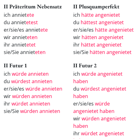
II Präteritum Nebensatz
II Plusquamperfekt
ich anniet
ete
ich
hätte angenietet
du anniet
etest
du
hättest angenietet
er/sie/es anniet
ete
er/sie/es
hätte angenietet
wir anniet
eten
wir
hätten angenietet
ihr anniet
etet
ihr
hättet angenietet
sie/Sie anniet
eten
sie/Sie
hätten angenietet
II Futur 1
II Futur 2
ich
würde annieten
ich
würde angenietet
du
würdest annieten
haben
er/sie/es
würde annieten
du
würdest angenietet
wir
würden annieten
haben
ihr
würdet annieten
er/sie/es
würde
sie/Sie
würden annieten
angenietet haben
wir
würden angenietet
haben
ihr
würdet angenietet