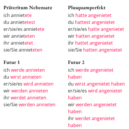
Präteritum Nebensatz
Plusquamperfekt
ich anniet
ete
ich
hatte angenietet
du anniet
etest
du
hattest angenietet
er/sie/es anniet
ete
er/sie/es
hatte angenietet
wir anniet
eten
wir
hatten angenietet
ihr anniet
etet
ihr
hattet angenietet
sie/Sie anniet
eten
sie/Sie
hatten angenietet
Futur 1
Futur 2
ich
werde annieten
ich
werde angenietet
du
wirst annieten
haben
er/sie/es
wird annieten
du
wirst angenietet haben
wir
werden annieten
er/sie/es
wird angenietet
ihr
werdet annieten
haben
sie/Sie
werden annieten
wir
werden angenietet
haben
ihr
werdet angenietet
haben