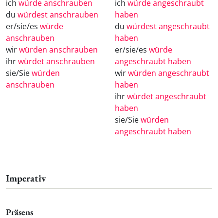
ich
würde anschrauben
ich
würde angeschraubt
du
würdest anschrauben
haben
er/sie/es
würde
du
würdest angeschraubt
anschrauben
haben
wir
würden anschrauben
er/sie/es
würde
ihr
würdet anschrauben
angeschraubt haben
sie/Sie
würden
wir
würden angeschraubt
anschrauben
haben
ihr
würdet angeschraubt
haben
sie/Sie
würden
angeschraubt haben
Imperativ
Präsens