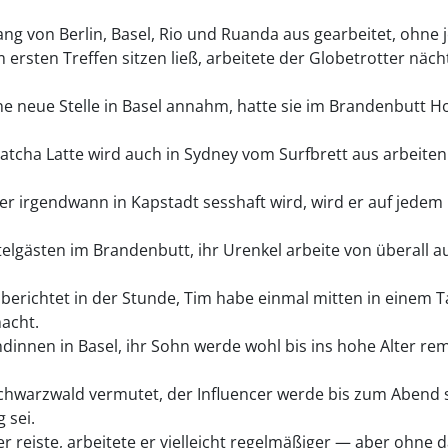
ang von Berlin, Basel, Rio und Ruanda aus gearbeitet, ohne j
 ersten Treffen sitzen ließ, arbeitete der Globetrotter nä
e neue Stelle in Basel annahm, hatte sie im Brandenbutt Ho
tcha Latte wird auch in Sydney vom Surfbrett aus arbeiten
 irgendwann in Kapstadt sesshaft wird, wird er auf jedem 
elgästen im Brandenbutt, ihr Urenkel arbeite von überall a
 berichtet in der Stunde, Tim habe einmal mitten in einem T
macht.
dinnen in Basel, ihr Sohn werde wohl bis ins hohe Alter re
chwarzwald vermutet, der Influencer werde bis zum Abend s
 sei.
 reiste, arbeitete er vielleicht regelmäßiger — aber ohne 