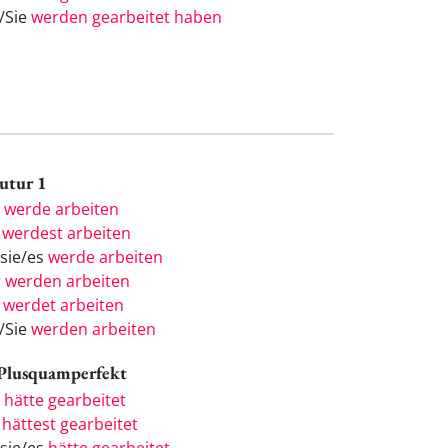
e/Sie
werden gearbeitet haben
Futur 1
h
werde arbeiten
u
werdest arbeiten
/sie/es
werde arbeiten
r
werden arbeiten
r
werdet arbeiten
e/Sie
werden arbeiten
 Plusquamperfekt
h
hätte gearbeitet
u
hättest gearbeitet