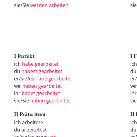
sie/Sie
werden arbeiten
si
I Perfekt
I 
ich
habe gearbeitet
ic
du
habest gearbeitet
d
er/sie/es
habe gearbeitet
er
wir
haben gearbeitet
wi
ihr
habet gearbeitet
ih
sie/Sie
haben gearbeitet
si
II Präteritum
II
ich arbeit
ete
ic
du arbeit
etest
d