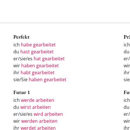
Perfekt
Pr
ich
habe gearbeitet
ich
du
hast gearbeitet
du
er/sie/es
hat gearbeitet
er/
wir
haben gearbeitet
wir
ihr
habt gearbeitet
ihr
sie/Sie
haben gearbeitet
sie
Futur 1
Fu
ich
werde arbeiten
ic
du
wirst arbeiten
d
er/sie/es
wird arbeiten
er
wir
werden arbeiten
wi
ihr
werdet arbeiten
ih