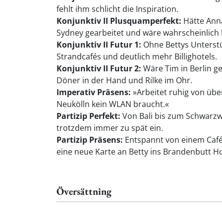
fehlt ihm schlicht die Inspiration.
Konjunktiv II Plusquamperfekt:
Hätte Anna
Sydney gearbeitet und wäre wahrscheinlich l
Konjunktiv II Futur 1:
Ohne Bettys Unterstü
Strandcafés und deutlich mehr Billighotels.
Konjunktiv II Futur 2:
Wäre Tim in Berlin g
Döner in der Hand und Rilke im Ohr.
Imperativ Präsens:
»Arbeitet ruhig von über
Neukölln kein WLAN braucht.«
Partizip Perfekt:
Von Bali bis zum Schwarzwa
trotzdem immer zu spät ein.
Partizip Präsens:
Entspannt von einem Café 
eine neue Karte an Betty ins Brandenbutt Ho
Översättning