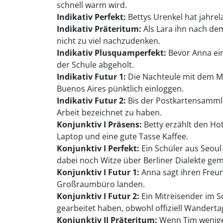
schnell warm wird.
Indikativ Perfekt:
Bettys Urenkel hat jahrel
Indikativ Präteritum:
Als Lara ihn nach dem
nicht zu viel nachzudenken.
Indikativ Plusquamperfekt:
Bevor Anna ein
der Schule abgeholt.
Indikativ Futur 1:
Die Nachteule mit dem Ma
Buenos Aires pünktlich einloggen.
Indikativ Futur 2:
Bis der Postkartensammler
Arbeit bezeichnet zu haben.
Konjunktiv I Präsens:
Betty erzählt den Hot
Laptop und eine gute Tasse Kaffee.
Konjunktiv I Perfekt:
Ein Schüler aus Seoul
dabei noch Witze über Berliner Dialekte ge
Konjunktiv I Futur 1:
Anna sagt ihren Freun
Großraumbüro landen.
Konjunktiv I Futur 2:
Ein Mitreisender im S
gearbeitet haben, obwohl offiziell Wandertag
Konjunktiv II Präteritum:
Wenn Tim weniger