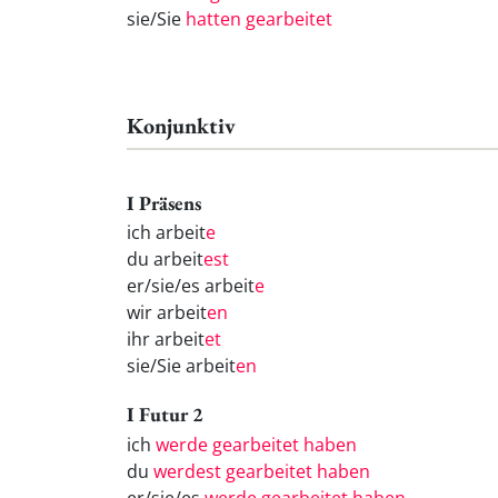
sie/Sie
hatten gearbeitet
Konjunktiv
I Präsens
ich arbeit
e
du arbeit
est
er/sie/es arbeit
e
wir arbeit
en
ihr arbeit
et
sie/Sie arbeit
en
I Futur 2
ich
werde gearbeitet haben
du
werdest gearbeitet haben