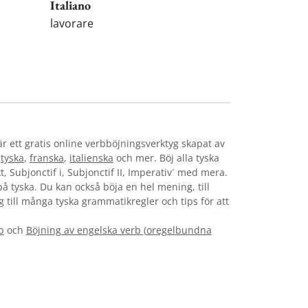
Italiano
lavorare
är ett gratis online verbböjningsverktyg skapat av
,
tyska
,
franska
,
italienska
och mer. Böj alla tyska
t, Subjonctif i, Subjonctif II, Imperativ´ med mera.
 på tyska. Du kan också böja en hel mening, till
g till många tyska grammatikregler och tips för att
b
och
Böjning av engelska verb
(
oregelbundna