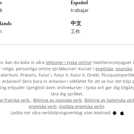
h
Español
k
trabajar
lands
中文
n
工作
en
, kan du kolla in våra
lektioner i tyska online
! Vatefaireconjuguer 
oliga, personliga online språkkurser: Kurser i
engelska
,
spanska
teritum, Präsens, Futur i, futur II, Futur II, Direkt, Plusquamperfek
t
Arbeiten
? Skriv bara in
Arbeiten
i sökfältet för att se hur det böjs
vning erbjuder Gymglish även onlinekurser i tyska och ger dig tillgån
lära dig språket.
av franska verb
,
Böjning av spanska verb
,
Böjning av italienska ver
engelska verb
,
modala engelska verb
).
Ladda ner våra verbböjningsverktyg utan kostnad: