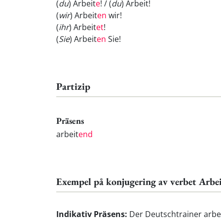
(
du
) Arbeit
e
! / (
du
) Arbeit
!
(
wir
) Arbeit
en
wir!
(
ihr
) Arbeit
et
!
(
Sie
) Arbeit
en
Sie!
Partizip
Präsens
arbeit
end
Exempel på konjugering av verbet Arbe
Indikativ Präsens:
Der Deutschtrainer arbei