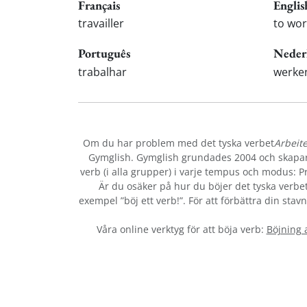
Français
Englis
travailler
to wor
Português
Neder
trabalhar
werke
Om du har problem med det tyska verbet
Arbeit
Gymglish. Gymglish grundades 2004 och skapar r
verb (i alla grupper) i varje tempus och modus: Prä
Är du osäker på hur du böjer det tyska verbe
exempel ”böj ett verb!”. För att förbättra din sta
Våra online verktyg för att böja verb:
Böjning 