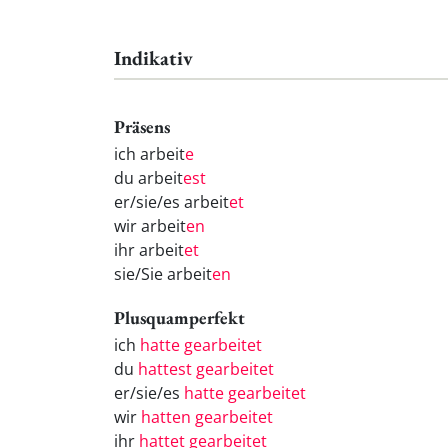
Indikativ
Präsens
ich arbeit
e
du arbeit
est
er/sie/es arbeit
et
wir arbeit
en
ihr arbeit
et
sie/Sie arbeit
en
Plusquamperfekt
ich
hatte gearbeitet
du
hattest gearbeitet
er/sie/es
hatte gearbeitet
wir
hatten gearbeitet
ihr
hattet gearbeitet