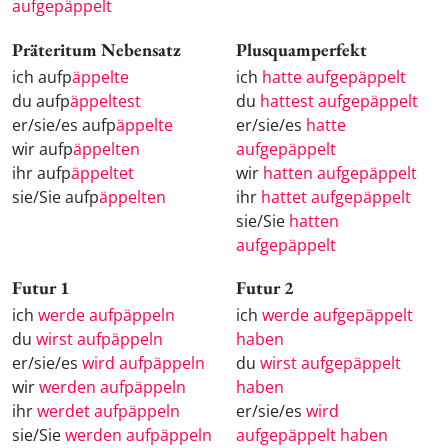
aufgepäppelt
Präteritum Nebensatz
Plusquamperfekt
ich aufp
äppelte
ich
hatte aufgepäppelt
du aufp
äppeltest
du
hattest aufgepäppelt
er/sie/es aufp
äppelte
er/sie/es
hatte
wir aufp
äppelten
aufgepäppelt
ihr aufp
äppeltet
wir
hatten aufgepäppelt
sie/Sie aufp
äppelten
ihr
hattet aufgepäppelt
sie/Sie
hatten
aufgepäppelt
Futur 1
Futur 2
ich
werde aufpäppeln
ich
werde aufgepäppelt
du
wirst aufpäppeln
haben
er/sie/es
wird aufpäppeln
du
wirst aufgepäppelt
wir
werden aufpäppeln
haben
ihr
werdet aufpäppeln
er/sie/es
wird
sie/Sie
werden aufpäppeln
aufgepäppelt haben