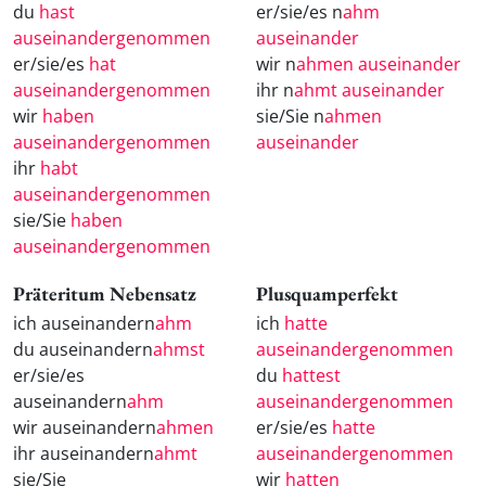
du
hast
er/sie/es n
ahm
auseinandergenommen
auseinander
er/sie/es
hat
wir n
ahmen auseinander
auseinandergenommen
ihr n
ahmt auseinander
wir
haben
sie/Sie n
ahmen
auseinandergenommen
auseinander
ihr
habt
auseinandergenommen
sie/Sie
haben
auseinandergenommen
Präteritum Nebensatz
Plusquamperfekt
ich auseinandern
ahm
ich
hatte
du auseinandern
ahmst
auseinandergenommen
er/sie/es
du
hattest
auseinandern
ahm
auseinandergenommen
wir auseinandern
ahmen
er/sie/es
hatte
ihr auseinandern
ahmt
auseinandergenommen
sie/Sie
wir
hatten