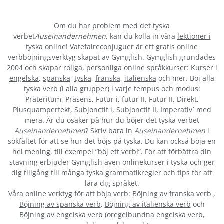
Om du har problem med det tyska
verbet
Auseinandernehmen
, kan du kolla in våra
lektioner i
tyska online
! Vatefaireconjuguer är ett gratis online
verbböjningsverktyg skapat av Gymglish. Gymglish grundades
2004 och skapar roliga, personliga online språkkurser: Kurser i
engelska
,
spanska
,
tyska
,
franska
,
italienska
och mer. Böj alla
tyska verb (i alla grupper) i varje tempus och modus:
Präteritum, Präsens, Futur i, futur II, Futur II, Direkt,
Plusquamperfekt, Subjonctif i, Subjonctif II, Imperativ´ med
mera. Är du osäker på hur du böjer det tyska verbet
Auseinandernehmen
? Skriv bara in
Auseinandernehmen
i
sökfältet för att se hur det böjs på tyska. Du kan också böja en
hel mening, till exempel ”böj ett verb!”. För att förbättra din
stavning erbjuder Gymglish även onlinekurser i tyska och ger
dig tillgång till många tyska grammatikregler och tips för att
lära dig språket.
Våra online verktyg för att böja verb:
Böjning av franska verb
,
Böjning av spanska verb
,
Böjning av italienska verb
och
Böjning av engelska verb
(
oregelbundna engelska verb
,