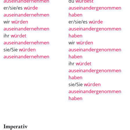
auseinandernehmen
du
würdest
er/sie/es
würde
auseinandergenommen
auseinandernehmen
haben
wir
würden
er/sie/es
würde
auseinandernehmen
auseinandergenommen
ihr
würdet
haben
auseinandernehmen
wir
würden
sie/Sie
würden
auseinandergenommen
auseinandernehmen
haben
ihr
würdet
auseinandergenommen
haben
sie/Sie
würden
auseinandergenommen
haben
Imperativ