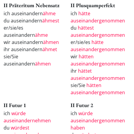
II Präteritum Nebensatz
II Plusquamperfekt
ich auseinandern
ähme
ich
hätte
du auseinandern
ähmest
auseinandergenommen
er/sie/es
du
hättest
auseinandern
ähme
auseinandergenommen
wir auseinandern
ähmen
er/sie/es
hätte
ihr auseinandern
ähmet
auseinandergenommen
sie/Sie
wir
hätten
auseinandern
ähmen
auseinandergenommen
ihr
hättet
auseinandergenommen
sie/Sie
hätten
auseinandergenommen
II Futur 1
II Futur 2
ich
würde
ich
würde
auseinandernehmen
auseinandergenommen
du
würdest
haben