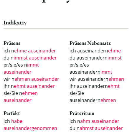
Indikativ
Präsens
Präsens Nebensatz
ich n
ehme auseinander
ich auseinandern
ehme
du n
immst auseinander
du auseinandern
immst
er/sie/es n
immt
er/sie/es
auseinander
auseinandern
immt
wir n
ehmen auseinander
wir auseinandern
ehmen
ihr n
ehmt auseinander
ihr auseinandern
ehmt
sie/Sie n
ehmen
sie/Sie
auseinander
auseinandern
ehmen
Perfekt
Präteritum
ich
habe
ich n
ahm auseinander
auseinandergenommen
du n
ahmst auseinander