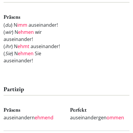
Präsens
(
du
) N
imm
auseinander!
(
wir
) N
ehmen
wir
auseinander!
(
ihr
) N
ehmt
auseinander!
(
Sie
) N
ehmen
Sie
auseinander!
Partizip
Präsens
Perfekt
auseinandern
ehmend
auseinandergen
ommen