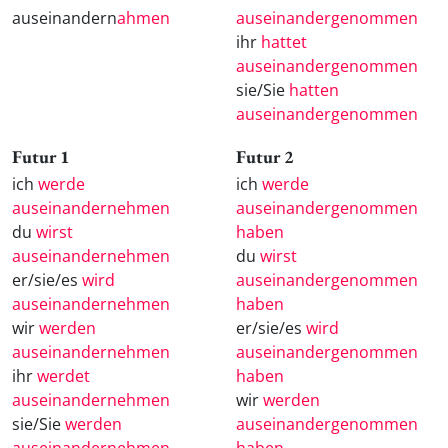
auseinandern
ahmen
auseinandergenommen
ihr
hattet
auseinandergenommen
sie/Sie
hatten
auseinandergenommen
Futur 1
Futur 2
ich
werde
ich
werde
auseinandernehmen
auseinandergenommen
du
wirst
haben
auseinandernehmen
du
wirst
er/sie/es
wird
auseinandergenommen
auseinandernehmen
haben
wir
werden
er/sie/es
wird
auseinandernehmen
auseinandergenommen
ihr
werdet
haben
auseinandernehmen
wir
werden
sie/Sie
werden
auseinandergenommen