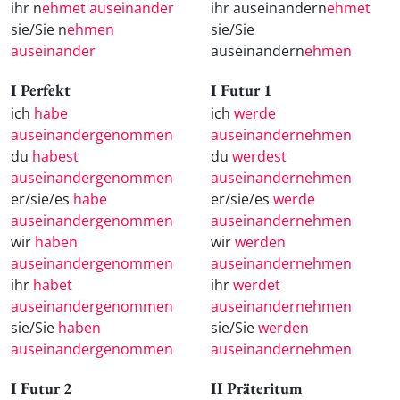
ihr n
ehmet auseinander
ihr auseinandern
ehmet
sie/Sie n
ehmen
sie/Sie
auseinander
auseinandern
ehmen
I Perfekt
I Futur 1
ich
habe
ich
werde
auseinandergenommen
auseinandernehmen
du
habest
du
werdest
auseinandergenommen
auseinandernehmen
er/sie/es
habe
er/sie/es
werde
auseinandergenommen
auseinandernehmen
wir
haben
wir
werden
auseinandergenommen
auseinandernehmen
ihr
habet
ihr
werdet
auseinandergenommen
auseinandernehmen
sie/Sie
haben
sie/Sie
werden
auseinandergenommen
auseinandernehmen
I Futur 2
II Präteritum