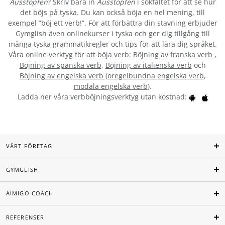
Ausstopfen
? Skriv bara in
Ausstopfen
i sökfältet för att se hur
det böjs på tyska. Du kan också böja en hel mening, till
exempel ”böj ett verb!”. För att förbättra din stavning erbjuder
Gymglish även onlinekurser i tyska och ger dig tillgång till
många tyska grammatikregler och tips för att lära dig språket.
Våra online verktyg för att böja verb:
Böjning av franska verb
,
Böjning av spanska verb
,
Böjning av italienska verb
och
Böjning av engelska verb
(
oregelbundna engelska verb
,
modala engelska verb
).
Ladda ner våra verbböjningsverktyg utan kostnad:
VÅRT FÖRETAG
GYMGLISH
AIMIGO COACH
REFERENSER