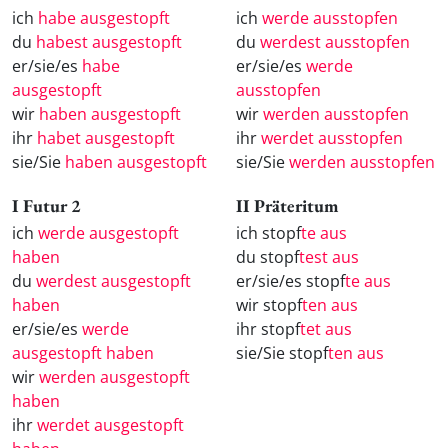
ich
habe ausgestopft
ich
werde ausstopfen
du
habest ausgestopft
du
werdest ausstopfen
er/sie/es
habe
er/sie/es
werde
ausgestopft
ausstopfen
wir
haben ausgestopft
wir
werden ausstopfen
ihr
habet ausgestopft
ihr
werdet ausstopfen
sie/Sie
haben ausgestopft
sie/Sie
werden ausstopfen
I Futur 2
II Präteritum
ich
werde ausgestopft
ich stopf
te aus
haben
du stopf
test aus
du
werdest ausgestopft
er/sie/es stopf
te aus
haben
wir stopf
ten aus
er/sie/es
werde
ihr stopf
tet aus
ausgestopft haben
sie/Sie stopf
ten aus
wir
werden ausgestopft
haben
ihr
werdet ausgestopft