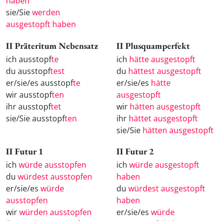
haben
sie/Sie
werden
ausgestopft haben
II Präteritum Nebensatz
II Plusquamperfekt
ich ausstopf
te
ich
hätte ausgestopft
du ausstopf
test
du
hättest ausgestopft
er/sie/es ausstopf
te
er/sie/es
hätte
wir ausstopf
ten
ausgestopft
ihr ausstopf
tet
wir
hätten ausgestopft
sie/Sie ausstopf
ten
ihr
hättet ausgestopft
sie/Sie
hätten ausgestopft
II Futur 1
II Futur 2
ich
würde ausstopfen
ich
würde ausgestopft
du
würdest ausstopfen
haben
er/sie/es
würde
du
würdest ausgestopft
ausstopfen
haben
wir
würden ausstopfen
er/sie/es
würde