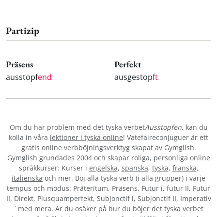
Partizip
Präsens
Perfekt
ausstopf
end
ausgestopf
t
Om du har problem med det tyska verbet
Ausstopfen
, kan du
kolla in våra
lektioner i tyska online
! Vatefaireconjuguer är ett
gratis online verbböjningsverktyg skapat av Gymglish.
Gymglish grundades 2004 och skapar roliga, personliga online
språkkurser: Kurser i
engelska
,
spanska
,
tyska
,
franska
,
italienska
och mer. Böj alla tyska verb (i alla grupper) i varje
tempus och modus: Präteritum, Präsens, Futur i, futur II, Futur
II, Direkt, Plusquamperfekt, Subjonctif i, Subjonctif II, Imperativ
´ med mera. Är du osäker på hur du böjer det tyska verbet