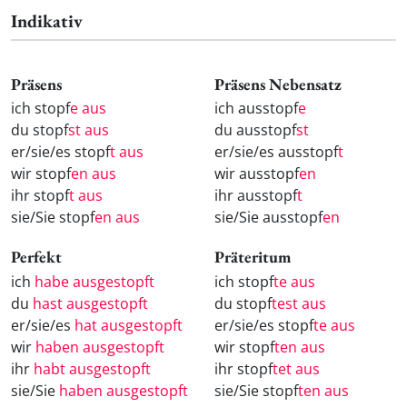
Indikativ
Präsens
Präsens Nebensatz
ich stopf
e aus
ich ausstopf
e
du stopf
st aus
du ausstopf
st
er/sie/es stopf
t aus
er/sie/es ausstopf
t
wir stopf
en aus
wir ausstopf
en
ihr stopf
t aus
ihr ausstopf
t
sie/Sie stopf
en aus
sie/Sie ausstopf
en
Perfekt
Präteritum
ich
habe ausgestopft
ich stopf
te aus
du
hast ausgestopft
du stopf
test aus
er/sie/es
hat ausgestopft
er/sie/es stopf
te aus
wir
haben ausgestopft
wir stopf
ten aus
ihr
habt ausgestopft
ihr stopf
tet aus
sie/Sie
haben ausgestopft
sie/Sie stopf
ten aus