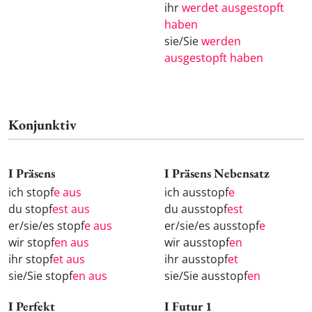
ihr
werdet ausgestopft
haben
sie/Sie
werden
ausgestopft haben
Konjunktiv
I Präsens
I Präsens Nebensatz
ich stopf
e aus
ich ausstopf
e
du stopf
est aus
du ausstopf
est
er/sie/es stopf
e aus
er/sie/es ausstopf
e
wir stopf
en aus
wir ausstopf
en
ihr stopf
et aus
ihr ausstopf
et
sie/Sie stopf
en aus
sie/Sie ausstopf
en
I Perfekt
I Futur 1