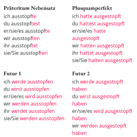
Präteritum Nebensatz
Plusquamperfekt
ich ausstopf
te
ich
hatte ausgestopft
du ausstopf
test
du
hattest ausgestopft
er/sie/es ausstopf
te
er/sie/es
hatte
wir ausstopf
ten
ausgestopft
ihr ausstopf
tet
wir
hatten ausgestopft
sie/Sie ausstopf
ten
ihr
hattet ausgestopft
sie/Sie
hatten ausgestopft
Futur 1
Futur 2
ich
werde ausstopfen
ich
werde ausgestopft
du
wirst ausstopfen
haben
er/sie/es
wird ausstopfen
du
wirst ausgestopft
wir
werden ausstopfen
haben
ihr
werdet ausstopfen
er/sie/es
wird ausgestopft
sie/Sie
werden ausstopfen
haben
wir
werden ausgestopft
haben