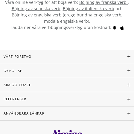
Våra online verktyg för att böja verb:
Böjning av franska verb
,
Böjning av spanska verb
,
Böjning av italienska verb
och
Böjning av engelska verb
(
oregelbundna engelska verb
,
modala engelska verb
).
Ladda ner våra verbböjningsverktyg utan kostnad:
VÅRT FÖRETAG
GYMGLISH
AIMIGO COACH
REFERENSER
ANVÄNDBARA LÄNKAR