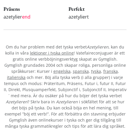
Präsens
Perfekt
azetylier
end
azetyliert
Om du har problem med det tyska verbet
Azetylieren
, kan du
kolla in våra
lektioner i tyska online
! Vatefaireconjuguer är ett
gratis online verbböjningsverktyg skapat av Gymglish.
Gymglish grundades 2004 och skapar roliga, personliga online
språkkurser: Kurser i
engelska
,
spanska
,
tyska
,
franska
,
italienska
och mer. Böj alla tyska verb (i alla grupper) i varje
tempus och modus: Präteritum, Präsens, Futur i, futur II, Futur
II, Direkt, Plusquamperfekt, Subjonctif i, Subjonctif II, Imperativ
´ med mera. Är du osäker på hur du böjer det tyska verbet
Azetylieren
? Skriv bara in
Azetylieren
i sökfältet för att se hur
det böjs på tyska. Du kan också böja en hel mening, till
exempel ”böj ett verb!”. För att förbättra din stavning erbjuder
Gymglish även onlinekurser i tyska och ger dig tillgång till
många tyska grammatikregler och tips för att lära dig språket.