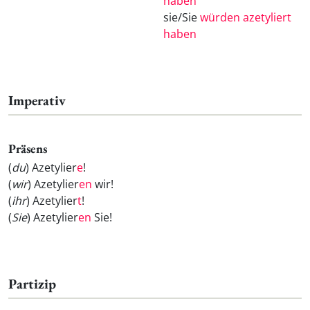
haben
sie/Sie
würden azetyliert
haben
Imperativ
Präsens
(
du
) Azetylier
e
!
(
wir
) Azetylier
en
wir!
(
ihr
) Azetylier
t
!
(
Sie
) Azetylier
en
Sie!
Partizip