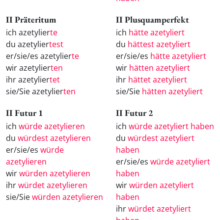
II Präteritum
II Plusquamperfekt
ich azetylier
te
ich
hätte azetyliert
du azetylier
test
du
hättest azetyliert
er/sie/es azetylier
te
er/sie/es
hätte azetyliert
wir azetylier
ten
wir
hätten azetyliert
ihr azetylier
tet
ihr
hättet azetyliert
sie/Sie azetylier
ten
sie/Sie
hätten azetyliert
II Futur 1
II Futur 2
ich
würde azetylieren
ich
würde azetyliert haben
du
würdest azetylieren
du
würdest azetyliert
er/sie/es
würde
haben
azetylieren
er/sie/es
würde azetyliert
wir
würden azetylieren
haben
ihr
würdet azetylieren
wir
würden azetyliert
sie/Sie
würden azetylieren
haben
ihr
würdet azetyliert