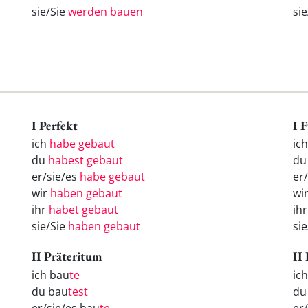
sie/Sie
werden bauen
si
I Perfekt
I 
ich
habe gebaut
ic
du
habest gebaut
d
er/sie/es
habe gebaut
er
wir
haben gebaut
wi
ihr
habet gebaut
ih
sie/Sie
haben gebaut
si
II Präteritum
II
ich bau
te
ic
du bau
test
d