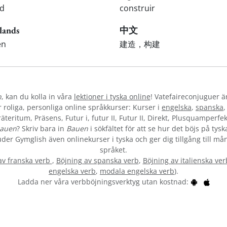
ld
construir
lands
中文
en
建造，构建
n
, kan du kolla in våra
lektioner i tyska online
! Vatefaireconjuguer ä
oliga, personliga online språkkurser: Kurser i
engelska
,
spanska
teritum, Präsens, Futur i, futur II, Futur II, Direkt, Plusquamperfek
auen
? Skriv bara in
Bauen
i sökfältet för att se hur det böjs på ty
bjuder Gymglish även onlinekurser i tyska och ger dig tillgång till må
språket.
av franska verb
,
Böjning av spanska verb
,
Böjning av italienska ver
engelska verb
,
modala engelska verb
).
Ladda ner våra verbböjningsverktyg utan kostnad: