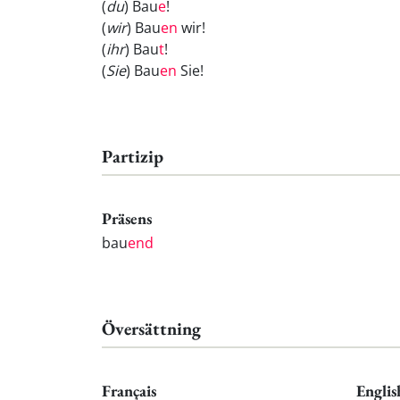
(
du
) Bau
e
!
(
wir
) Bau
en
wir!
(
ihr
) Bau
t
!
(
Sie
) Bau
en
Sie!
Partizip
Präsens
bau
end
Översättning
Français
Englis