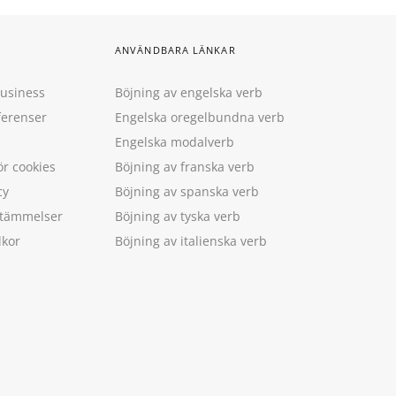
ANVÄNDBARA LÄNKAR
Business
Böjning av engelska verb
ferenser
Engelska oregelbundna verb
Engelska modalverb
ör cookies
Böjning av franska verb
cy
Böjning av spanska verb
estämmelser
Böjning av tyska verb
lkor
Böjning av italienska verb