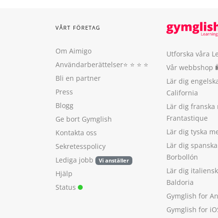
VÅRT FÖRETAG
Om Aimigo
Utforska våra L
Användarberättelser
⭐️ ⭐️ ⭐️ ⭐️
Vår webbshop 
Bli en partner
Lär dig engels
Press
California
Blogg
Lär dig franska
Frantastique
Ge bort Gymglish
Lär dig tyska 
Kontakta oss
Lär dig spansk
Sekretesspolicy
Borbollón
Lediga jobb
Vi anställer
Lär dig italien
Hjälp
Baldoria
Status
Gymglish for A
Gymglish for iO