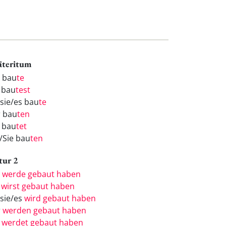
äteritum
h bau
te
 bau
test
/sie/es bau
te
r bau
ten
r bau
tet
e/Sie bau
ten
tur 2
h
werde gebaut haben
u
wirst gebaut haben
/sie/es
wird gebaut haben
r
werden gebaut haben
r
werdet gebaut haben