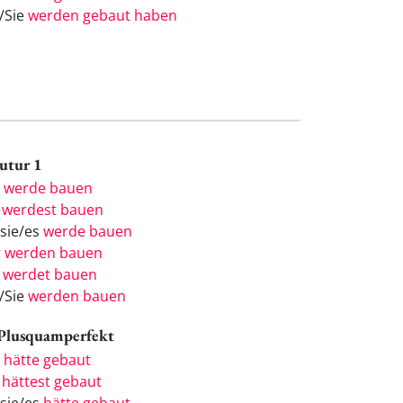
e/Sie
werden gebaut haben
Futur 1
h
werde bauen
u
werdest bauen
/sie/es
werde bauen
r
werden bauen
r
werdet bauen
e/Sie
werden bauen
 Plusquamperfekt
h
hätte gebaut
u
hättest gebaut