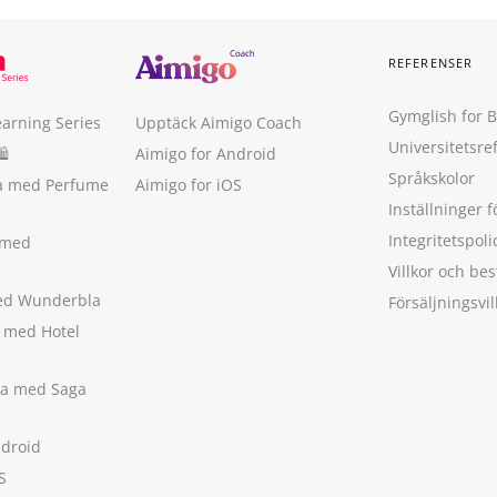
REFERENSER
Gymglish for 
earning Series
Upptäck Aimigo Coach
Universitetsre
🛍
Aimigo for Android
Språkskolor
ka med Perfume
Aimigo for iOS
Inställninger f
Integritetspoli
 med
Villkor och b
med Wunderbla
Försäljningsvil
a med Hotel
ska med Saga
ndroid
S