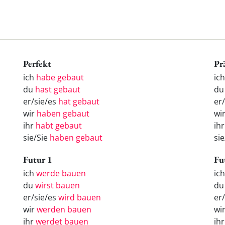
Perfekt
Pr
ich
habe gebaut
ic
du
hast gebaut
du
er/sie/es
hat gebaut
er
wir
haben gebaut
wi
ihr
habt gebaut
ih
sie/Sie
haben gebaut
si
Futur 1
Fu
ich
werde bauen
ic
du
wirst bauen
d
er/sie/es
wird bauen
er
wir
werden bauen
wi
ihr
werdet bauen
ih