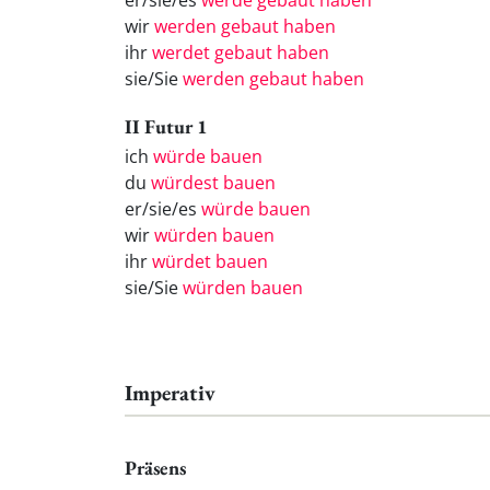
er/sie/es
werde gebaut haben
wir
werden gebaut haben
ihr
werdet gebaut haben
sie/Sie
werden gebaut haben
II Futur 1
ich
würde bauen
du
würdest bauen
er/sie/es
würde bauen
wir
würden bauen
ihr
würdet bauen
sie/Sie
würden bauen
Imperativ
Präsens