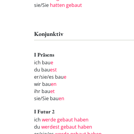
sie/Sie
hatten gebaut
Konjunktiv
I Präsens
ich bau
e
du bau
est
er/sie/es bau
e
wir bau
en
ihr bau
et
sie/Sie bau
en
I Futur 2
ich
werde gebaut haben
du
werdest gebaut haben