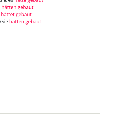
/sie/es
hätte gebaut
r
hätten gebaut
r
hättet gebaut
e/Sie
hätten gebaut