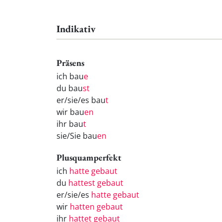
Indikativ
Präsens
ich bau
e
du bau
st
er/sie/es bau
t
wir bau
en
ihr bau
t
sie/Sie bau
en
Plusquamperfekt
ich
hatte gebaut
du
hattest gebaut
er/sie/es
hatte gebaut
wir
hatten gebaut
ihr
hattet gebaut