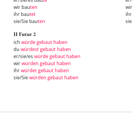
er/sie/es bau
te
er
wir bau
ten
wi
ihr bau
tet
ih
sie/Sie bau
ten
si
II Futur 2
ich
würde gebaut haben
du
würdest gebaut haben
er/sie/es
würde gebaut haben
wir
würden gebaut haben
ihr
würdet gebaut haben
sie/Sie
würden gebaut haben