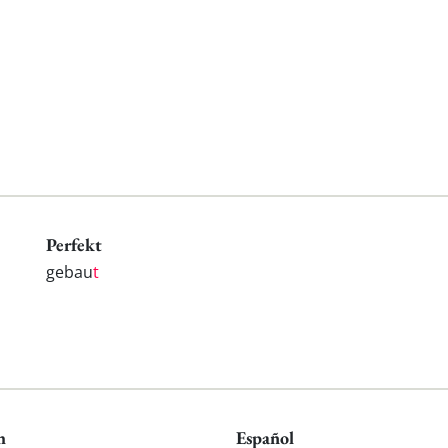
Perfekt
gebau
t
h
Español