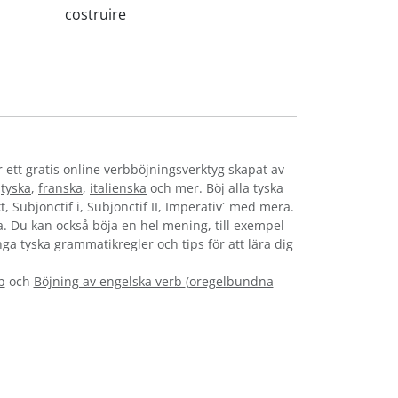
costruire
r ett gratis online verbböjningsverktyg skapat av
,
tyska
,
franska
,
italienska
och mer. Böj alla tyska
t, Subjonctif i, Subjonctif II, Imperativ´ med mera.
ska. Du kan också böja en hel mening, till exempel
nga tyska grammatikregler och tips för att lära dig
b
och
Böjning av engelska verb
(
oregelbundna