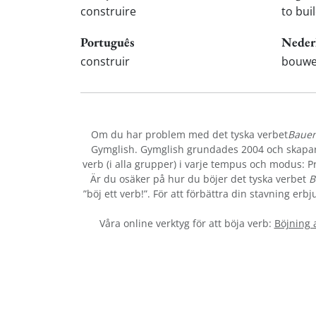
construire
to bui
Português
Neder
construir
bouw
Om du har problem med det tyska verbet
Baue
Gymglish. Gymglish grundades 2004 och skapar r
verb (i alla grupper) i varje tempus och modus: Prä
Är du osäker på hur du böjer det tyska verbet
B
”böj ett verb!”. För att förbättra din stavning er
Våra online verktyg för att böja verb:
Böjning 