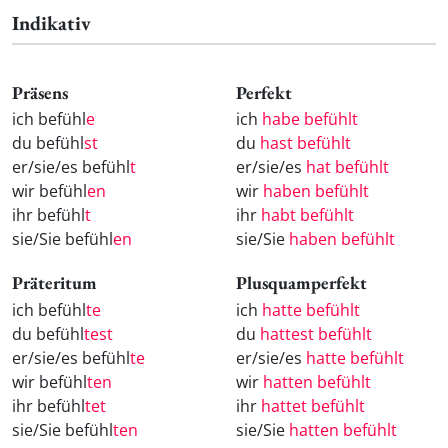
Indikativ
Präsens
Perfekt
ich befühl
e
ich
habe befühlt
du befühl
st
du
hast befühlt
er/sie/es befühl
t
er/sie/es
hat befühlt
wir befühl
en
wir
haben befühlt
ihr befühl
t
ihr
habt befühlt
sie/Sie befühl
en
sie/Sie
haben befühlt
Präteritum
Plusquamperfekt
ich befühl
te
ich
hatte befühlt
du befühl
test
du
hattest befühlt
er/sie/es befühl
te
er/sie/es
hatte befühlt
wir befühl
ten
wir
hatten befühlt
ihr befühl
tet
ihr
hattet befühlt
sie/Sie befühl
ten
sie/Sie
hatten befühlt