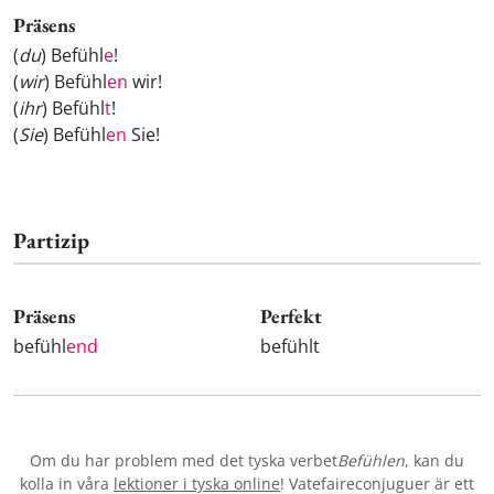
Präsens
(
du
) Befühl
e
!
(
wir
) Befühl
en
wir!
(
ihr
) Befühl
t
!
(
Sie
) Befühl
en
Sie!
Partizip
Präsens
Perfekt
befühl
end
befühlt
Om du har problem med det tyska verbet
Befühlen
, kan du
kolla in våra
lektioner i tyska online
! Vatefaireconjuguer är ett