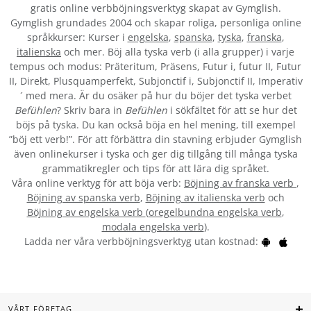
gratis online verbböjningsverktyg skapat av Gymglish.
Gymglish grundades 2004 och skapar roliga, personliga online
språkkurser: Kurser i
engelska
,
spanska
,
tyska
,
franska
,
italienska
och mer. Böj alla tyska verb (i alla grupper) i varje
tempus och modus: Präteritum, Präsens, Futur i, futur II, Futur
II, Direkt, Plusquamperfekt, Subjonctif i, Subjonctif II, Imperativ
´ med mera. Är du osäker på hur du böjer det tyska verbet
Befühlen
? Skriv bara in
Befühlen
i sökfältet för att se hur det
böjs på tyska. Du kan också böja en hel mening, till exempel
”böj ett verb!”. För att förbättra din stavning erbjuder Gymglish
även onlinekurser i tyska och ger dig tillgång till många tyska
grammatikregler och tips för att lära dig språket.
Våra online verktyg för att böja verb:
Böjning av franska verb
,
Böjning av spanska verb
,
Böjning av italienska verb
och
Böjning av engelska verb
(
oregelbundna engelska verb
,
modala engelska verb
).
Ladda ner våra verbböjningsverktyg utan kostnad:
VÅRT FÖRETAG