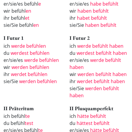
er/sie/es befühl
e
er/sie/es
habe befühlt
wir befühl
en
wir
haben befühlt
ihr befühl
et
ihr
habet befühlt
sie/Sie befühl
en
sie/Sie
haben befühlt
I Futur 1
I Futur 2
ich
werde befühlen
ich
werde befühlt haben
du
werdest befühlen
du
werdest befühlt haben
er/sie/es
werde befühlen
er/sie/es
werde befühlt
wir
werden befühlen
haben
ihr
werdet befühlen
wir
werden befühlt haben
sie/Sie
werden befühlen
ihr
werdet befühlt haben
sie/Sie
werden befühlt
haben
II Präteritum
II Plusquamperfekt
ich befühl
te
ich
hätte befühlt
du befühl
test
du
hättest befühlt
er/sie/es befühl
te
er/sie/es
hätte befühlt