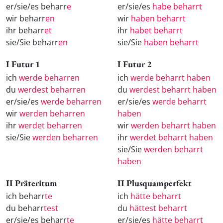
er/sie/es beharr
e
er/sie/es
habe beharrt
wir beharr
en
wir
haben beharrt
ihr beharr
et
ihr
habet beharrt
sie/Sie beharr
en
sie/Sie
haben beharrt
I Futur 1
I Futur 2
ich
werde beharren
ich
werde beharrt haben
du
werdest beharren
du
werdest beharrt haben
er/sie/es
werde beharren
er/sie/es
werde beharrt
wir
werden beharren
haben
ihr
werdet beharren
wir
werden beharrt haben
sie/Sie
werden beharren
ihr
werdet beharrt haben
sie/Sie
werden beharrt
haben
II Präteritum
II Plusquamperfekt
ich beharr
te
ich
hätte beharrt
du beharr
test
du
hättest beharrt
er/sie/es beharr
te
er/sie/es
hätte beharrt