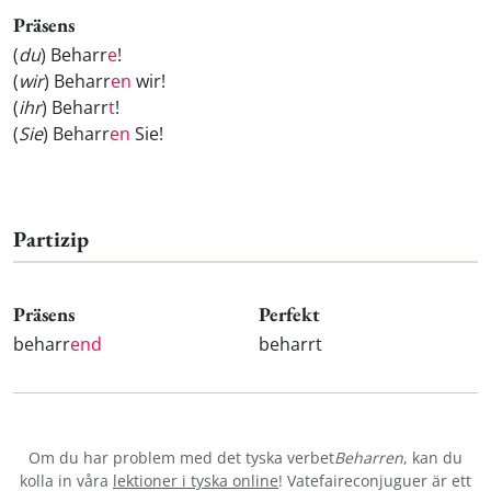
Präsens
(
du
) Beharr
e
!
(
wir
) Beharr
en
wir!
(
ihr
) Beharr
t
!
(
Sie
) Beharr
en
Sie!
Partizip
Präsens
Perfekt
beharr
end
beharrt
Om du har problem med det tyska verbet
Beharren
, kan du
kolla in våra
lektioner i tyska online
! Vatefaireconjuguer är ett