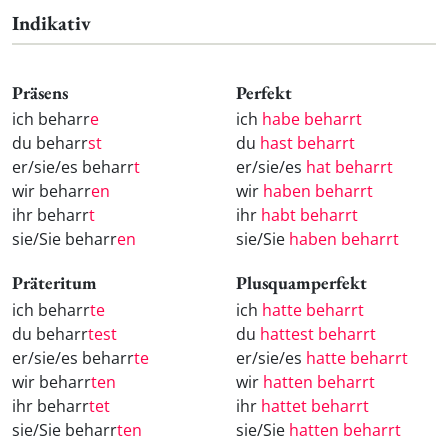
Indikativ
Präsens
Perfekt
ich beharr
e
ich
habe beharrt
du beharr
st
du
hast beharrt
er/sie/es beharr
t
er/sie/es
hat beharrt
wir beharr
en
wir
haben beharrt
ihr beharr
t
ihr
habt beharrt
sie/Sie beharr
en
sie/Sie
haben beharrt
Präteritum
Plusquamperfekt
ich beharr
te
ich
hatte beharrt
du beharr
test
du
hattest beharrt
er/sie/es beharr
te
er/sie/es
hatte beharrt
wir beharr
ten
wir
hatten beharrt
ihr beharr
tet
ihr
hattet beharrt
sie/Sie beharr
ten
sie/Sie
hatten beharrt