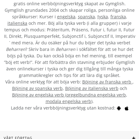
gratis online verbböjningsverktyg skapat av Gymglish.
Gymglish grundades 2004 och skapar roliga, personliga online
språkkurser: Kurser i
engelska
,
spanska
,
tyska
,
franska
,
italienska
och mer. Böj alla tyska verb (i alla grupper) i varje
tempus och modus: Präteritum, Präsens, Futur i, futur II, Futur
II, Direkt, Plusquamperfekt, Subjonctif i, Subjonctif II, Imperativ
´ med mera. Är du osäker på hur du böjer det tyska verbet
Beharren
? Skriv bara in
Beharren
i sökfältet för att se hur det
böjs på tyska. Du kan också böja en hel mening, till exempel
”böj ett verb!”. För att förbättra din stavning erbjuder Gymglish
även onlinekurser i tyska och ger dig tillgång till många tyska
grammatikregler och tips för att lära dig språket.
Våra online verktyg för att böja verb:
Böjning av franska verb
,
Böjning av spanska verb
,
Böjning av italienska verb
och
Böjning av engelska verb
(
oregelbundna engelska verb
,
modala engelska verb
).
Ladda ner våra verbböjningsverktyg utan kostnad:
VÅRT FÖRETAG