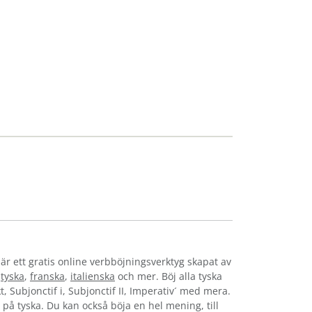
är ett gratis online verbböjningsverktyg skapat av
,
tyska
,
franska
,
italienska
och mer. Böj alla tyska
t, Subjonctif i, Subjonctif II, Imperativ´ med mera.
s på tyska. Du kan också böja en hel mening, till