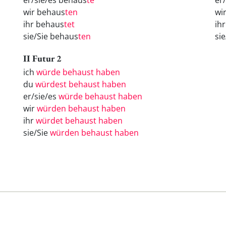
er/sie/es behaus
te
er
wir behaus
ten
wi
ihr behaus
tet
ih
sie/Sie behaus
ten
si
II Futur 2
ich
würde behaust haben
du
würdest behaust haben
er/sie/es
würde behaust haben
wir
würden behaust haben
ihr
würdet behaust haben
sie/Sie
würden behaust haben