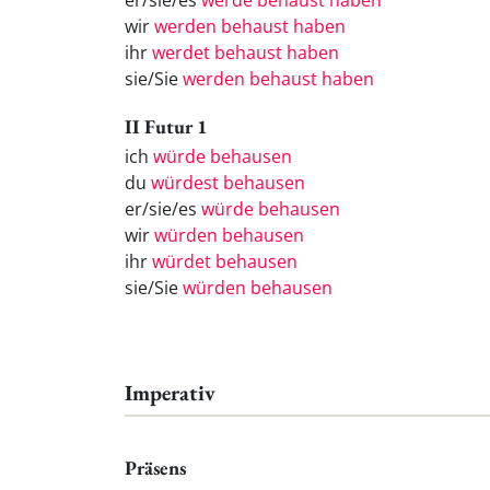
er/sie/es
werde behaust haben
wir
werden behaust haben
ihr
werdet behaust haben
sie/Sie
werden behaust haben
II Futur 1
ich
würde behausen
du
würdest behausen
er/sie/es
würde behausen
wir
würden behausen
ihr
würdet behausen
sie/Sie
würden behausen
Imperativ
Präsens