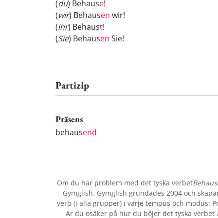
(
du
) Behaus
e
!
(
wir
) Behaus
en
wir!
(
ihr
) Behaus
t
!
(
Sie
) Behaus
en
Sie!
Partizip
Präsens
behaus
end
Om du har problem med det tyska verbet
Behaus
Gymglish. Gymglish grundades 2004 och skapar r
verb (i alla grupper) i varje tempus och modus: Prä
Är du osäker på hur du böjer det tyska verbet