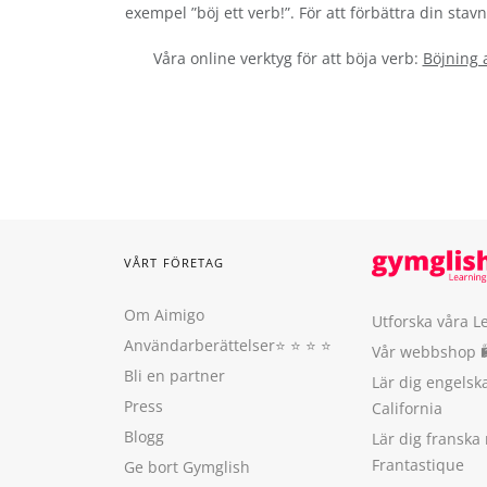
exempel ”böj ett verb!”. För att förbättra din sta
Våra online verktyg för att böja verb:
Böjning 
VÅRT FÖRETAG
Om Aimigo
Utforska våra L
Användarberättelser
⭐️ ⭐️ ⭐️ ⭐️
Vår webbshop 
Bli en partner
Lär dig engels
Press
California
Blogg
Lär dig franska
Frantastique
Ge bort Gymglish