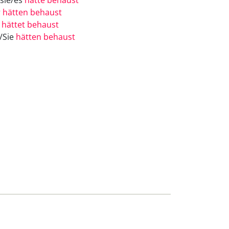
/sie/es
hätte behaust
r
hätten behaust
r
hättet behaust
e/Sie
hätten behaust