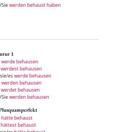
e/Sie
werden behaust haben
Futur 1
h
werde behausen
u
werdest behausen
/sie/es
werde behausen
r
werden behausen
r
werdet behausen
e/Sie
werden behausen
 Plusquamperfekt
h
hätte behaust
u
hättest behaust