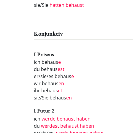
sie/Sie
hatten behaust
Konjunktiv
I Präsens
ich behaus
e
du behaus
est
er/sie/es behaus
e
wir behaus
en
ihr behaus
et
sie/Sie behaus
en
I Futur 2
ich
werde behaust haben
du
werdest behaust haben