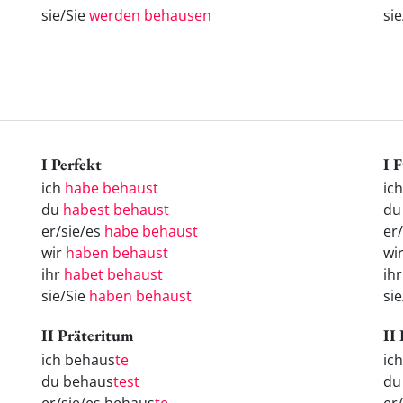
sie/Sie
werden behausen
si
I Perfekt
I 
ich
habe behaust
ic
du
habest behaust
d
er/sie/es
habe behaust
er
wir
haben behaust
wi
ihr
habet behaust
ih
sie/Sie
haben behaust
si
II Präteritum
II
ich behaus
te
ic
du behaus
test
d