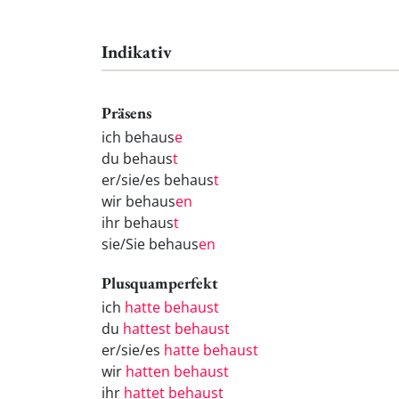
Indikativ
Präsens
ich behaus
e
du behaus
t
er/sie/es behaus
t
wir behaus
en
ihr behaus
t
sie/Sie behaus
en
Plusquamperfekt
ich
hatte behaust
du
hattest behaust
er/sie/es
hatte behaust
wir
hatten behaust
ihr
hattet behaust