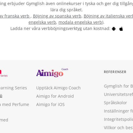
vning erbjuder Gymglish även onlinekurser i tyska och ger dig tillgån
lära dig språket.
av franska verb
,
Böjning av spanska verb
,
Böjning av italienska ver
engelska verb
,
modala engelska verb
).
Ladda ner våra verbböjningsverktyg utan kostnad:
REFERENSER
Gymglish for 
earning Series
Upptäck Aimigo Coach
Universitetsre
🛍
Aimigo for Android
Språkskolor
ka med Perfume
Aimigo for iOS
Inställninger f
Integritetspoli
 med
Villkor och b