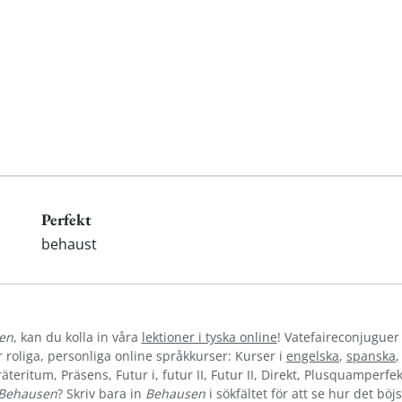
Perfekt
behaust
en
, kan du kolla in våra
lektioner i tyska online
! Vatefaireconjuguer 
oliga, personliga online språkkurser: Kurser i
engelska
,
spanska
teritum, Präsens, Futur i, futur II, Futur II, Direkt, Plusquamperfek
Behausen
? Skriv bara in
Behausen
i sökfältet för att se hur det böj