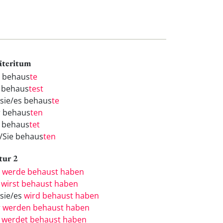
äteritum
h behaus
te
 behaus
test
/sie/es behaus
te
r behaus
ten
r behaus
tet
e/Sie behaus
ten
tur 2
h
werde behaust haben
u
wirst behaust haben
/sie/es
wird behaust haben
r
werden behaust haben
r
werdet behaust haben