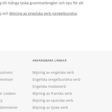
g till många tyska grammatikregler och tips för att
b
och
Böjning av engelska verb
(
oregelbundna
ANVÄNDBARA LÄNKAR
Business
Böjning av engelska verb
ferenser
Engelska oregelbundna verb
Engelska modalverb
ör cookies
Böjning av franska verb
cy
Böjning av spanska verb
estämmelser
Böjning av tyska verb