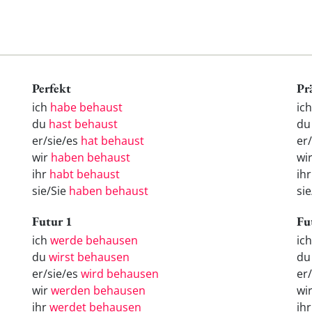
Perfekt
Pr
ich
habe behaust
ic
du
hast behaust
du
er/sie/es
hat behaust
er
wir
haben behaust
wi
ihr
habt behaust
ih
sie/Sie
haben behaust
si
Futur 1
Fu
ich
werde behausen
ic
du
wirst behausen
d
er/sie/es
wird behausen
er
wir
werden behausen
wi
ihr
werdet behausen
ih