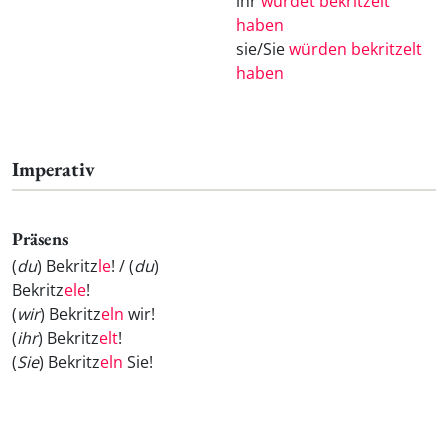
ihr
würdet bekritzelt
haben
sie/Sie
würden bekritzelt
haben
Imperativ
Präsens
(
du
) Bekritz
le
! / (
du
)
Bekritz
ele
!
(
wir
) Bekritz
eln
wir!
(
ihr
) Bekritz
elt
!
(
Sie
) Bekritz
eln
Sie!