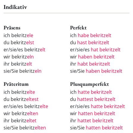
Indikativ
Präsens
Perfekt
ich bekritz
ele
ich
habe bekritzelt
du bekritz
elst
du
hast bekritzelt
er/sie/es bekritz
elt
er/sie/es
hat bekritzelt
wir bekritz
eln
wir
haben bekritzelt
ihr bekritz
elt
ihr
habt bekritzelt
sie/Sie bekritz
eln
sie/Sie
haben bekritzelt
Präteritum
Plusquamperfekt
ich bekritz
elte
ich
hatte bekritzelt
du bekritz
eltest
du
hattest bekritzelt
er/sie/es bekritz
elte
er/sie/es
hatte bekritzelt
wir bekritz
elten
wir
hatten bekritzelt
ihr bekritz
eltet
ihr
hattet bekritzelt
sie/Sie bekritz
elten
sie/Sie
hatten bekritzelt