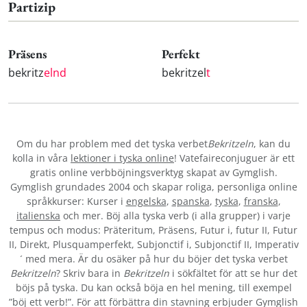
Partizip
Präsens
Perfekt
bekritz
elnd
bekritzel
t
Om du har problem med det tyska verbet
Bekritzeln
, kan du
kolla in våra
lektioner i tyska online
! Vatefaireconjuguer är ett
gratis online verbböjningsverktyg skapat av Gymglish.
Gymglish grundades 2004 och skapar roliga, personliga online
språkkurser: Kurser i
engelska
,
spanska
,
tyska
,
franska
,
italienska
och mer. Böj alla tyska verb (i alla grupper) i varje
tempus och modus: Präteritum, Präsens, Futur i, futur II, Futur
II, Direkt, Plusquamperfekt, Subjonctif i, Subjonctif II, Imperativ
´ med mera. Är du osäker på hur du böjer det tyska verbet
Bekritzeln
? Skriv bara in
Bekritzeln
i sökfältet för att se hur det
böjs på tyska. Du kan också böja en hel mening, till exempel
”böj ett verb!”. För att förbättra din stavning erbjuder Gymglish