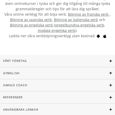
även onlinekurser i tyska och ger dig tillgång till många tyska
grammatikregler och tips för att lära dig språket.
Våra online verktyg för att böja verb:
Böjning av franska verb
,
Böjning av spanska verb
,
Böjning av italienska verb
och
Böjning av engelska verb
(
oregelbundna engelska verb
,
modala engelska verb
).
Ladda ner våra verbböjningsverktyg utan kostnad:
VÅRT FÖRETAG
GYMGLISH
AIMIGO COACH
REFERENSER
ANVÄNDBARA LÄNKAR