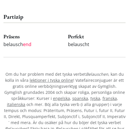
Partizip
Präsens
Perfekt
belausch
end
belauscht
Om du har problem med det tyska verbet
Belauschen
, kan du
kolla in våra
lektioner i tyska online
! Vatefaireconjuguer är ett
gratis online verbböjningsverktyg skapat av Gymglish.
Gymglish grundades 2004 och skapar roliga, personliga online
språkkurser: Kurser i
engelska
,
spanska
,
tyska
,
franska
,
italienska
och mer. Böj alla tyska verb (i alla grupper) i varje
tempus och modus: Präteritum, Präsens, Futur i, futur II, Futur
II, Direkt, Plusquamperfekt, Subjonctif i, Subjonctif II, Imperativ
´ med mera. Är du osäker på hur du böjer det tyska verbet
Belauschen
? Skriv bara in
Belauschen
i sökfältet för att se hur