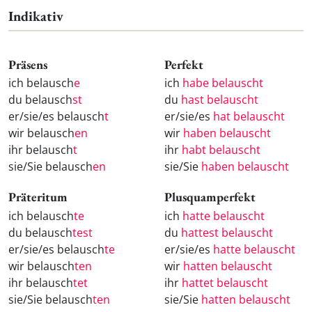
Indikativ
Präsens
Perfekt
ich belausch
e
ich
habe belauscht
du belausch
st
du
hast belauscht
er/sie/es belausch
t
er/sie/es
hat belauscht
wir belausch
en
wir
haben belauscht
ihr belausch
t
ihr
habt belauscht
sie/Sie belausch
en
sie/Sie
haben belauscht
Präteritum
Plusquamperfekt
ich belausch
te
ich
hatte belauscht
du belausch
test
du
hattest belauscht
er/sie/es belausch
te
er/sie/es
hatte belauscht
wir belausch
ten
wir
hatten belauscht
ihr belausch
tet
ihr
hattet belauscht
sie/Sie belausch
ten
sie/Sie
hatten belauscht