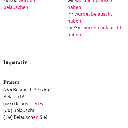
sie/Sie
würden
wir
würden belauscht
belauschen
haben
ihr
würdet belauscht
haben
sie/Sie
würden belauscht
haben
Imperativ
Präsens
(
du
) Belausch
e
! / (
du
)
Belausch
!
(
wir
) Belausch
en
wir!
(
ihr
) Belausch
t
!
(
Sie
) Belausch
en
Sie!