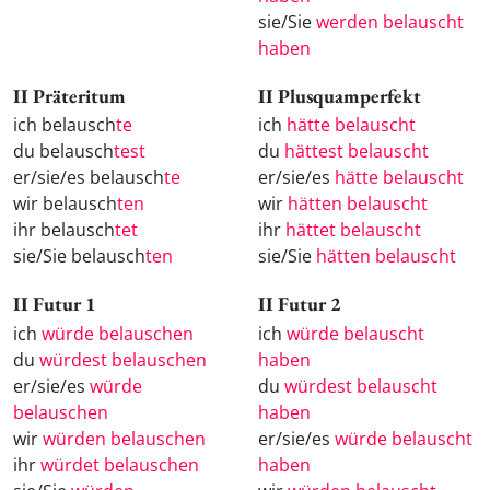
sie/Sie
werden belauscht
haben
II Präteritum
II Plusquamperfekt
ich belausch
te
ich
hätte belauscht
du belausch
test
du
hättest belauscht
er/sie/es belausch
te
er/sie/es
hätte belauscht
wir belausch
ten
wir
hätten belauscht
ihr belausch
tet
ihr
hättet belauscht
sie/Sie belausch
ten
sie/Sie
hätten belauscht
II Futur 1
II Futur 2
ich
würde belauschen
ich
würde belauscht
du
würdest belauschen
haben
er/sie/es
würde
du
würdest belauscht
belauschen
haben
wir
würden belauschen
er/sie/es
würde belauscht
ihr
würdet belauschen
haben