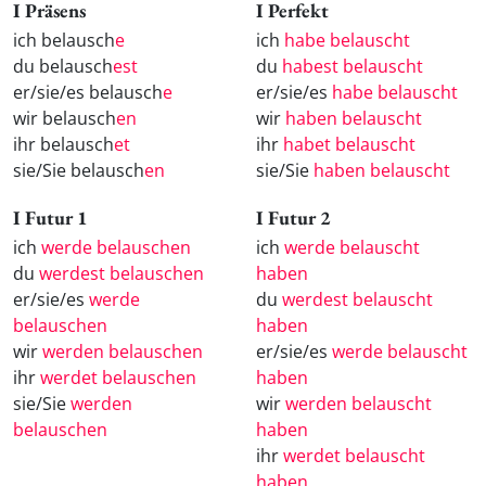
I Präsens
I Perfekt
ich belausch
e
ich
habe belauscht
du belausch
est
du
habest belauscht
er/sie/es belausch
e
er/sie/es
habe belauscht
wir belausch
en
wir
haben belauscht
ihr belausch
et
ihr
habet belauscht
sie/Sie belausch
en
sie/Sie
haben belauscht
I Futur 1
I Futur 2
ich
werde belauschen
ich
werde belauscht
du
werdest belauschen
haben
er/sie/es
werde
du
werdest belauscht
belauschen
haben
wir
werden belauschen
er/sie/es
werde belauscht
ihr
werdet belauschen
haben
sie/Sie
werden
wir
werden belauscht
belauschen
haben
ihr
werdet belauscht
haben