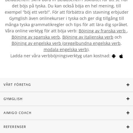
det böjs på tyska. Du kan också böja en hel mening, till
exempel ”böj ett verb!”. För att förbättra din stavning erbjuder
Gymglish även onlinekurser i tyska och ger dig tillgång till
många tyska grammatikregler och tips för att lära dig språket.
Våra online verktyg för att böja verb:
Böjning av franska verb
,
Böjning av spanska verb
,
Böjning av italienska verb
och
Böjning av engelska verb
(
oregelbundna engelska verb
,
modala engelska verb
).
Ladda ner våra verbböjningsverktyg utan kostnad:
VÅRT FÖRETAG
GYMGLISH
AIMIGO COACH
REFERENSER